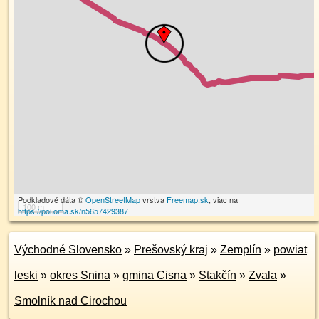
Podkladové dáta ©
OpenStreetMap
vrstva
Freemap.sk
, viac na
100 m
https://poi.oma.sk/n5657429387
Východné Slovensko
»
Prešovský kraj
»
Zemplín
»
powiat
leski
»
okres Snina
»
gmina Cisna
»
Stakčín
»
Zvala
»
Smolník nad Cirochou