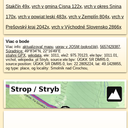
Stakčín 49x
,
vrch v gmina Cisna 122x
,
vrch v okres Snina
170x
,
vrch v powiat leski 483x
,
vrch v Zemplín 804x
,
vrch v
Prešovský kraj 2042x
,
vrch v Východné Slovensko 2866x
Viac o bode
Viac info:
aktualizovať mapu
,
uprav v JOSM (pokročilé)
,
5657429387
,
Súradnice:
49°8'34"N
,
22°16'49"E
stiahni GPX
,
wikidata
, ele: 1011, ele2: 975.70123, ele:bpv: 1011.01,
vrchol, wikipedia: pl:Stryb, source:ele:bpv: ÚGKK SR DMR5.0,
source:position: ÚGKK SR DMR5.0, lon: 22.2805224, lat: 49.1428855,
og type: place, og locality: Smolník nad Cirochou,