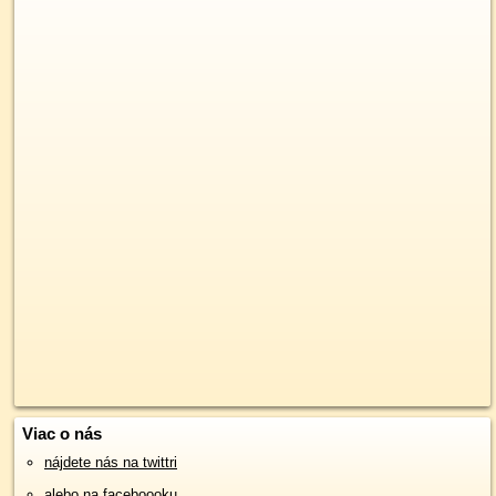
Viac o nás
nájdete nás na twittri
alebo na faceboooku