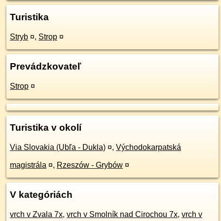
Turistika
Stryb
¤
,
Strop
¤
Prevádzkovateľ
Strop
¤
Turistika v okolí
Via Slovakia (Ubľa - Dukla)
¤
,
Východokarpatská
magistrála
¤
,
Rzeszów - Grybów
¤
V kategóriách
vrch v Zvala 7x
,
vrch v Smolník nad Cirochou 7x
,
vrch v