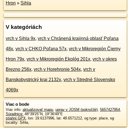
Hron
»
Sihla
V kategóriách
vrch v Sihla 9x
,
vrch v Chránená krajinná oblasť Poľana
48x
,
vrch v CHKO Poľana 57x
,
vrch v Mikroregión Čierny
Hron 79x
,
vrch v Mikroregión Ekológ 201x
,
vrch v okres
Brezno 256x
,
vrch v Horehronie 504x
,
vrch v
Banskobystrický kraj 2132x
,
vrch v Stredné Slovensko
4069x
Viac o bode
Viac info:
aktualizovať mapu
,
uprav v JOSM (pokročilé)
,
5657427954
,
Súradnice:
48°39'25"N
,
19°36'49"E
stiahni GPX
, lon: 19.6137996, lat: 48.6571212, og type: place, og
locality: Sihla,