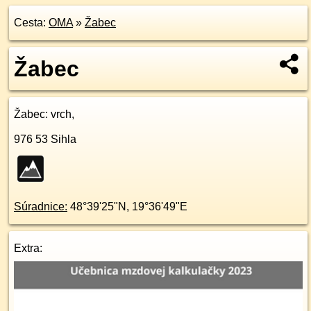
Cesta:
OMA
»
Žabec
Žabec
Žabec
: vrch,
976 53
Sihla
Súradnice:
48°39'25"N
,
19°36'49"E
Extra: