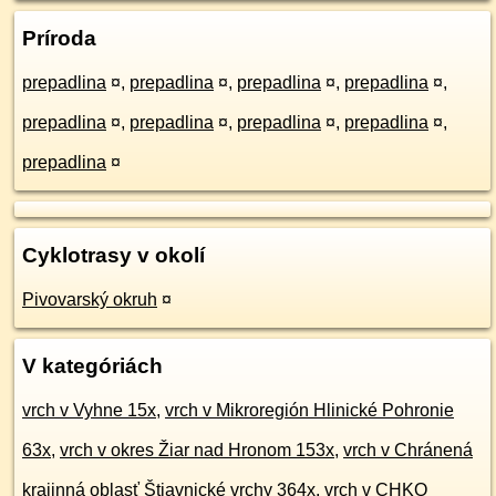
Príroda
prepadlina
¤
,
prepadlina
¤
,
prepadlina
¤
,
prepadlina
¤
,
prepadlina
¤
,
prepadlina
¤
,
prepadlina
¤
,
prepadlina
¤
,
prepadlina
¤
Cyklotrasy v okolí
Pivovarský okruh
¤
V kategóriách
vrch v Vyhne 15x
,
vrch v Mikroregión Hlinické Pohronie
63x
,
vrch v okres Žiar nad Hronom 153x
,
vrch v Chránená
krajinná oblasť Štiavnické vrchy 364x
,
vrch v CHKO