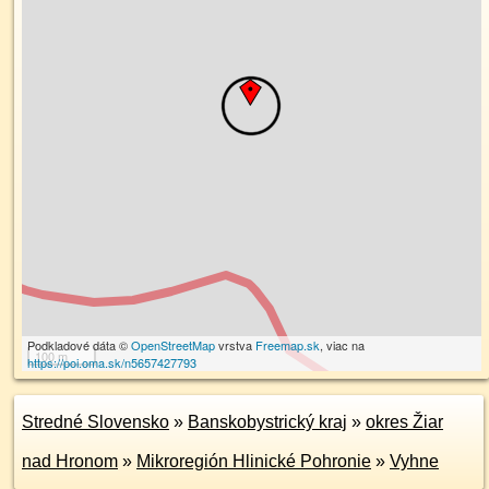
Podkladové dáta ©
OpenStreetMap
vrstva
Freemap.sk
, viac na
100 m
https://poi.oma.sk/n5657427793
Stredné Slovensko
»
Banskobystrický kraj
»
okres Žiar
nad Hronom
»
Mikroregión Hlinické Pohronie
»
Vyhne