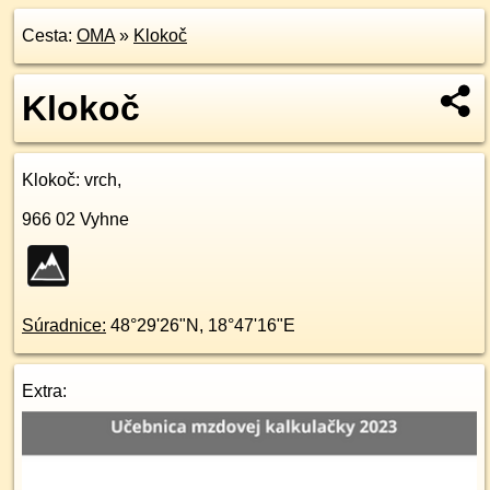
Cesta:
OMA
»
Klokoč
Klokoč
Klokoč
: vrch,
966 02
Vyhne
Súradnice:
48°29'26"N
,
18°47'16"E
Extra: