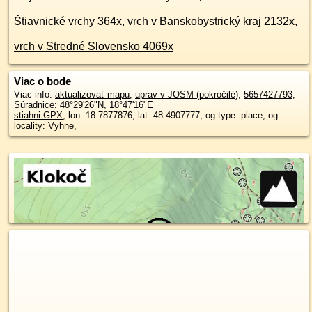
Štiavnické vrchy 364x
,
vrch v Banskobystrický kraj 2132x
,
vrch v Stredné Slovensko 4069x
Viac o bode
Viac info:
aktualizovať mapu
,
uprav v JOSM (pokročilé)
,
5657427793
,
Súradnice:
48°29'26"N
,
18°47'16"E
stiahni GPX
, lon: 18.7877876, lat: 48.4907777, og type: place, og
locality: Vyhne,