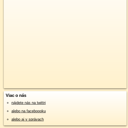
Viac o nás
nájdete nás na twittri
alebo na faceboooku
alebo aj v správach