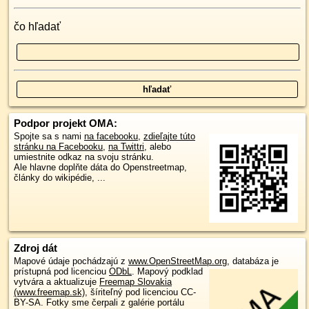
čo hľadať
Podpor projekt OMA:
Spojte sa s nami
na facebooku
,
zdieľajte túto
stránku na Facebooku
,
na Twittri
, alebo
umiestnite odkaz na svoju stránku.
Ale hlavne doplňte dáta do Openstreetmap,
články do wikipédie, ...
Zdroj dát
Mapové údaje pochádzajú z
www.OpenStreetMap.org
, databáza je
prístupná pod licenciou
ODbL
.
Mapový podklad
vytvára a aktualizuje
Freemap Slovakia
(www.freemap.sk)
, šíriteľný pod licenciou CC-
BY-SA. Fotky sme čerpali z galérie portálu