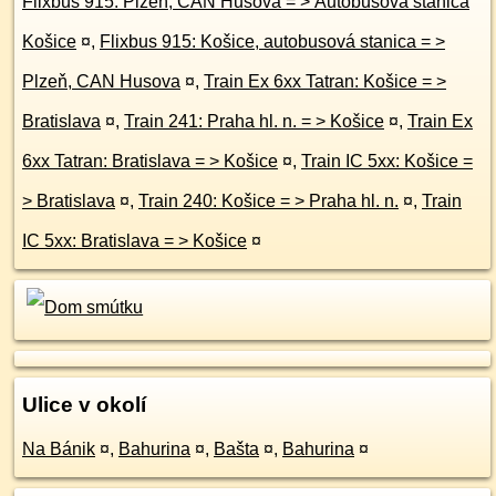
Flixbus 915: Plzeň, CAN Husova = > Autobusová stanica
Košice
¤
,
Flixbus 915: Košice, autobusová stanica = >
Plzeň, CAN Husova
¤
,
Train Ex 6xx Tatran: Košice = >
Bratislava
¤
,
Train 241: Praha hl. n. = > Košice
¤
,
Train Ex
6xx Tatran: Bratislava = > Košice
¤
,
Train IC 5xx: Košice =
> Bratislava
¤
,
Train 240: Košice = > Praha hl. n.
¤
,
Train
IC 5xx: Bratislava = > Košice
¤
Ulice v okolí
Na Bánik
¤
,
Bahurina
¤
,
Bašta
¤
,
Bahurina
¤