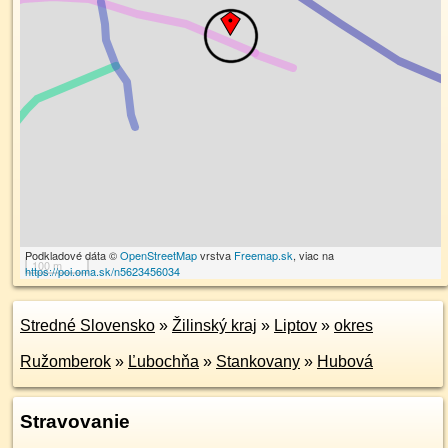
Podkladové dáta ©
OpenStreetMap
vrstva
Freemap.sk
, viac na
100 m
https://poi.oma.sk/n5623456034
Stredné Slovensko
»
Žilinský kraj
»
Liptov
»
okres
Ružomberok
»
Ľubochňa
»
Stankovany
»
Hubová
Stravovanie