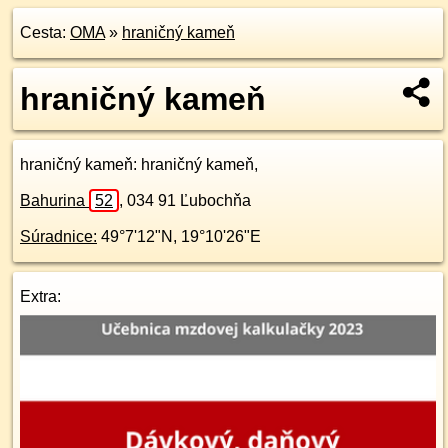
Cesta:
OMA
»
hraničný kameň
hraničný kameň
hraničný kameň
: hraničný kameň,
Bahurina
52
,
034 91
Ľubochňa
Súradnice:
49°7'12"N
,
19°10'26"E
Extra: