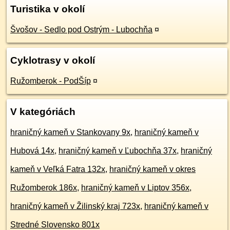
Turistika v okolí
Švošov - Sedlo pod Ostrým - Lubochňa
¤
Cyklotrasy v okolí
Ružomberok - PodŠíp
¤
V kategóriách
hraničný kameň v Stankovany 9x
,
hraničný kameň v
Hubová 14x
,
hraničný kameň v Ľubochňa 37x
,
hraničný
kameň v Veľká Fatra 132x
,
hraničný kameň v okres
Ružomberok 186x
,
hraničný kameň v Liptov 356x
,
hraničný kameň v Žilinský kraj 723x
,
hraničný kameň v
Stredné Slovensko 801x