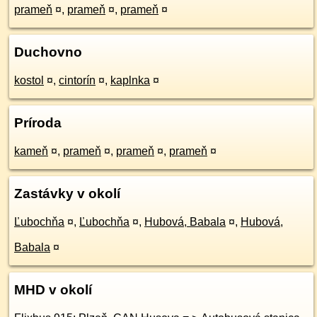
prameň
¤
,
prameň
¤
,
prameň
¤
Duchovno
kostol
¤
,
cintorín
¤
,
kaplnka
¤
Príroda
kameň
¤
,
prameň
¤
,
prameň
¤
,
prameň
¤
Zastávky v okolí
Ľubochňa
¤
,
Ľubochňa
¤
,
Hubová, Babala
¤
,
Hubová,
Babala
¤
MHD v okolí