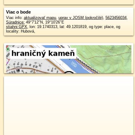
Viac o bode
Viac info:
aktualizovať mapu
,
uprav v JOSM (pokročilé)
,
5623456034
,
Súradnice:
49°7'12"N
,
19°10'26"E
stiahni GPX
, lon: 19.1740313, lat: 49.1201819, og type: place, og
locality: Hubová,