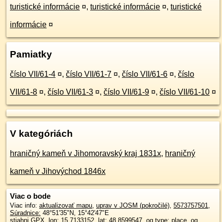
turistické informácie
¤
,
turistické informácie
¤
,
turistické
informácie
¤
Pamiatky
číslo VII/61-4
¤
,
číslo VII/61-7
¤
,
číslo VII/61-6
¤
,
číslo
VII/61-8
¤
,
číslo VII/61-3
¤
,
číslo VII/61-9
¤
,
číslo VII/61-10
¤
V kategóriách
hraničný kameň v Jihomoravský kraj 1831x
,
hraničný
kameň v Jihovýchod 1846x
Viac o bode
Viac info:
aktualizovať mapu
,
uprav v JOSM (pokročilé)
,
5573757501
,
Súradnice:
48°51'35"N
,
15°42'47"E
stiahni GPX
, lon: 15.7133152, lat: 48.8599547, og type: place, og