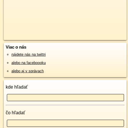
Viac o nás
nájdete nás na twittri
alebo na faceboooku
alebo aj v správach
kde hľadať
čo hľadať