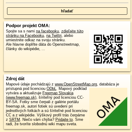
Podpor projekt OMA:
Spojte sa s nami
na facebooku
,
zdieľajte túto
stránku na Facebooku
,
na Twittri
, alebo
umiestnite odkaz na svoju stránku.
Ale hlavne doplňte dáta do Openstreetmap,
články do wikipédie, ...
Zdroj dát
Mapové údaje pochádzajú z
www.OpenStreetMap.org
, databáza je
prístupná pod licenciou
ODbL
.
Mapový podklad
vytvára a aktualizuje
Freemap Slovakia
(www.freemap.sk)
, šíriteľný pod licenciou CC-
BY-SA. Fotky sme čerpali z galérie portálu
freemap.sk, autori fotiek sú uvedení pri
jednotlivých fotkách a sú šíriteľné pod licenciou
CC a z wikipédie. Výškový profil trás čerpáme
z
SRTM
. Niečo vám chýba?
Pridajte to
. Sme
radi, že tvoríte slobodnú wiki mapu sveta.