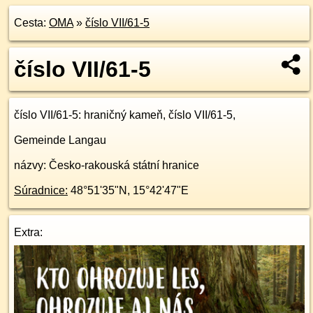
Cesta:
OMA
»
číslo VII/61-5
číslo VII/61-5
číslo VII/61-5
: hraničný kameň, číslo VII/61-5,
Gemeinde Langau
názvy: Česko-rakouská státní hranice
Súradnice:
48°51'35"N
,
15°42'47"E
Extra: