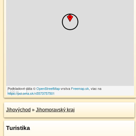
Podkladové dáta ©
OpenStreetMap
vrstva
Freemap.sk
, viac na
100 m
https://poi.oma.sk/n5573757501
Jihovýchod
»
Jihomoravský kraj
Turistika