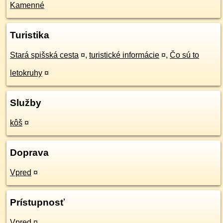
Kamenné
Turistika
Stará spišská cesta
¤
,
turistické informácie
¤
,
Čo sú to
letokruhy
¤
Služby
kôš
¤
Doprava
Vpred
¤
Prístupnosť
Vpred
¤