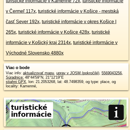
turistické informácie v Kamenné 72x
,
turistické informácie
v Čermeľ 117x
,
turistické informácie v Košice - mestská
časť Sever 192x
,
turistické informácie v okres Košice I
265x
,
turistické informácie v Košice 428x
,
turistické
informácie v Košický kraj 2314x
,
turistické informácie v
Východné Slovensko 4880x
Viac o bode
Viac info:
aktualizovať mapu
,
uprav v JOSM (pokročilé)
,
5569043256
,
Súradnice:
48°44'59"N
,
21°12'19"E
stiahni GPX
, lon: 21.2053268, lat: 48.7498359, og type: place, og
locality: Kamenné,