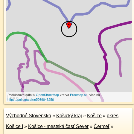
Podkladové dáta ©
OpenStreetMap
vrstva
Freemap.sk
, viac na
100 m
https://poi.oma.sk/n5569043256
Východné Slovensko
»
Košický kraj
»
Košice
»
okres
Košice I
»
Košice - mestská časť Sever
»
Čermeľ
»