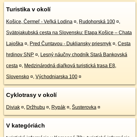
Turistika v okolí
Košice, Čermeľ - Veľká Lodina
¤
,
Rudohorská 100
¤
,
Svätojakubská cesta na Slovensku: Etapa Košice – Chata
Lajoška
¤
,
Pred Čuntavou - Dukliansky priesmyk
¤
,
Cesta
hrdinov SNP
¤
,
Lesný náučny chodník Stará Bankovská
cesta
¤
,
Medzinárodná diaľková turistická trasa E8,
Slovensko
¤
,
Východniarska 100
¤
Cyklotrasy v okolí
Diviak
¤
,
Držhubu
¤
,
Rypák
¤
,
Šusterovka
¤
V kategóriách