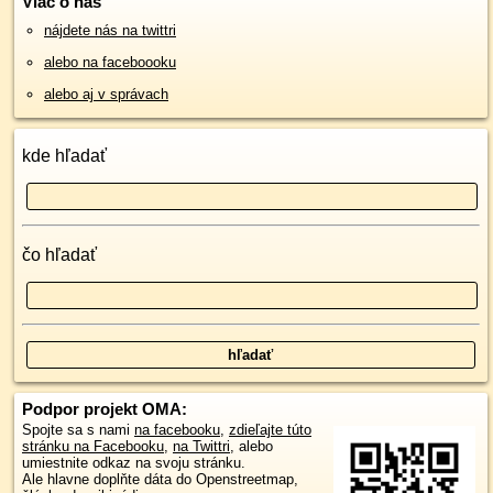
Viac o nás
nájdete nás na twittri
alebo na faceboooku
alebo aj v správach
kde hľadať
čo hľadať
Podpor projekt OMA:
Spojte sa s nami
na facebooku
,
zdieľajte túto
stránku na Facebooku
,
na Twittri
, alebo
umiestnite odkaz na svoju stránku.
Ale hlavne doplňte dáta do Openstreetmap,