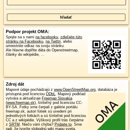
Podpor projekt OMA:
Spojte sa s nami
na facebooku
,
zdieľajte túto
stránku na Facebooku
,
na Twittri
, alebo
umiestnite odkaz na svoju stránku.
Ale hlavne doplňte dáta do Openstreetmap,
články do wikipédie, ...
Zdroj dát
Mapové údaje pochádzajú z
www.OpenStreetMap.org
, databáza je
prístupná pod licenciou
ODbL
.
Mapový podklad
vytvára a aktualizuje
Freemap Slovakia
(www.freemap.sk)
, šíriteľný pod licenciou CC-
BY-SA. Fotky sme čerpali z galérie portálu
freemap.sk, autori fotiek sú uvedení pri
jednotlivých fotkách a sú šíriteľné pod licenciou
CC a z wikipédie. Výškový profil trás čerpáme
z
SRTM
. Niečo vám chýba?
Pridajte to
. Sme
radi, že tvoríte slobodnú wiki mapu sveta.