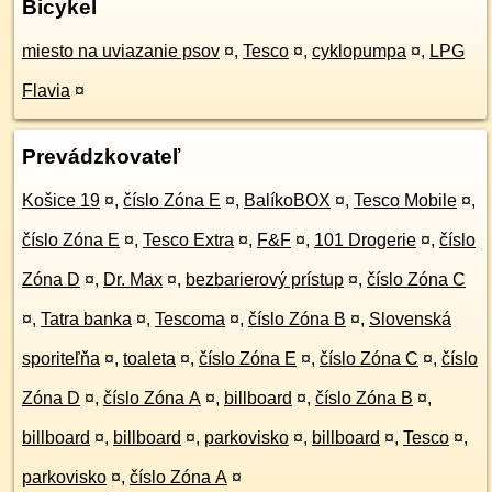
Bicykel
miesto na uviazanie psov
¤
,
Tesco
¤
,
cyklopumpa
¤
,
LPG
Flavia
¤
Prevádzkovateľ
Košice 19
¤
,
číslo Zóna E
¤
,
BalíkoBOX
¤
,
Tesco Mobile
¤
,
číslo Zóna E
¤
,
Tesco Extra
¤
,
F&F
¤
,
101 Drogerie
¤
,
číslo
Zóna D
¤
,
Dr. Max
¤
,
bezbarierový prístup
¤
,
číslo Zóna C
¤
,
Tatra banka
¤
,
Tescoma
¤
,
číslo Zóna B
¤
,
Slovenská
sporiteľňa
¤
,
toaleta
¤
,
číslo Zóna E
¤
,
číslo Zóna C
¤
,
číslo
Zóna D
¤
,
číslo Zóna A
¤
,
billboard
¤
,
číslo Zóna B
¤
,
billboard
¤
,
billboard
¤
,
parkovisko
¤
,
billboard
¤
,
Tesco
¤
,
parkovisko
¤
,
číslo Zóna A
¤