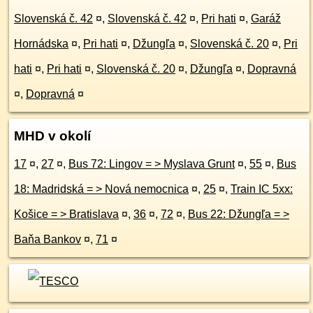
Slovenská č. 42
¤
,
Slovenská č. 42
¤
,
Pri hati
¤
,
Garáž
Hornádska
¤
,
Pri hati
¤
,
Džungľa
¤
,
Slovenská č. 20
¤
,
Pri
hati
¤
,
Pri hati
¤
,
Slovenská č. 20
¤
,
Džungľa
¤
,
Dopravná
¤
,
Dopravná
¤
MHD v okolí
17
¤
,
27
¤
,
Bus 72: Lingov = > Myslava Grunt
¤
,
55
¤
,
Bus
18: Madridská = > Nová nemocnica
¤
,
25
¤
,
Train IC 5xx:
Košice = > Bratislava
¤
,
36
¤
,
72
¤
,
Bus 22: Džungľa = >
Baňa Bankov
¤
,
71
¤