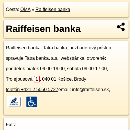
Cesta:
OMA
»
Raiffeisen banka
Raiffeisen banka
Raiffeisen banka
: Tatra banka, bezbarierový prístup,
spravuje Tatra banka, a.s.,
webstránka
, otvorené:
pondelok-piatok 09:00-19:00, sobota 09:00-17:00,
Trolejbusová
1
,
040 01
Košice, Brody
telefón +421 2 5050 5727
email: info@raiffeisen.sk,
Extra: