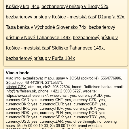
Košický kraj 44x
,
bezbarierový prístup v Brody 52x
,
bezbarierový prístup v Košice - mestská časť Džungľa 52x
,
Tatra banka v Východné Slovensko 74x
,
bezbarierový
prístup v Nové Ťahanovce 149x
,
bezbarierový prístup v
Košice - mestská časť Sídlisko Ťahanovce 149x
,
bezbarierový prístup v Furča 184x
Viac o bode
Viac info:
aktualizovať mapu
,
uprav v JOSM (pokročilé)
,
5564776996
,
Súradnice:
48°44'26"N
,
21°15'59"E
stiahni GPX
, atm: no, ele2: 208.22304, brand: Raiffeisen banka, email:
info@raiffeisen.sk, phone: +421 2 5050 5727, website:
https://www.raiffeisen.sk/, wheelchair: yes, currency:AUD: yes,
currency:CAD: yes, currency:CHF: yes, currency:CZK: yes,
currency:DKK: yes, currency:EUR: yes, currency:GBP: yes,
currency:HRK: yes, currency:HUF: yes, currency:JPY: yes,
currency:NOK: yes, currency:PLN: yes, currency:RON: yes,
currency:RUB: yes, currency:SEK: yes, currency:TRY: yes,
currency:USD: yes, currency:ZAR: yes, drive through: no, opening
hours: Mo Fr 09:00 19:00; Sa 09:00 17:00, brand:wikidata: