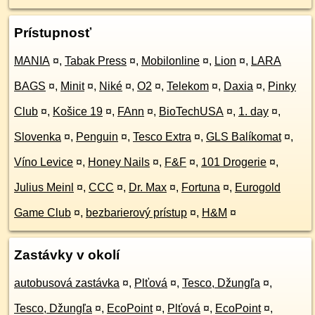
Prístupnosť
MANIA
¤
,
Tabak Press
¤
,
Mobilonline
¤
,
Lion
¤
,
LARA
BAGS
¤
,
Minit
¤
,
Niké
¤
,
O2
¤
,
Telekom
¤
,
Daxia
¤
,
Pinky
Club
¤
,
Košice 19
¤
,
FAnn
¤
,
BioTechUSA
¤
,
1. day
¤
,
Slovenka
¤
,
Penguin
¤
,
Tesco Extra
¤
,
GLS Balíkomat
¤
,
Víno Levice
¤
,
Honey Nails
¤
,
F&F
¤
,
101 Drogerie
¤
,
Julius Meinl
¤
,
CCC
¤
,
Dr. Max
¤
,
Fortuna
¤
,
Eurogold
Game Club
¤
,
bezbarierový prístup
¤
,
H&M
¤
Zastávky v okolí
autobusová zastávka
¤
,
Plťová
¤
,
Tesco, Džungľa
¤
,
Tesco, Džungľa
¤
,
EcoPoint
¤
,
Plťová
¤
,
EcoPoint
¤
,