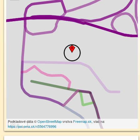
Podkladové dáta ©
OpenStreetMap
vrstva
Freemap.sk
, viac na
100 m
https://poi.oma.sk/n5564776996