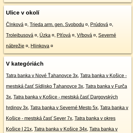
Ulice v okolí
Člnková
¤
,
Trieda arm. gen. Svobodu
¤
,
Prúdová
¤
,
Trolejbusová
¤
,
Úzka
¤
,
Plťová
¤
,
Vŕbová
¤
,
Severné
nábrežie
¤
,
Hlinkova
¤
V kategóriách
Tatra banka v Nové Ťahanovce 3x
,
Tatra banka v Košice -
mestská časť Sídlisko Ťahanovce 3x
,
Tatra banka v Furča
3x
,
Tatra banka v Košice - mestská časť Dargovských
hrdinov 3x
,
Tatra banka v Severné Mesto 5x
,
Tatra banka v
Košice - mestská časť Sever 7x
,
Tatra banka v okres
Košice I 21x
,
Tatra banka v Košice 34x
,
Tatra banka v