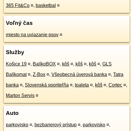
365 Fit&Co
¤
,
basketbal
¤
Voľný čas
miesto na uviazanie psov
¤
Služby
Košice 19
¤
,
BalíkoBOX
¤
,
kôš
¤
,
kôš
¤
,
kôš
¤
,
GLS
Balíkomat
¤
,
Z-Box
¤
,
Všeobecná úverová banka
¤
,
Tatra
banka
¤
,
Slovenská sporiteľňa
¤
,
toaleta
¤
,
kôš
¤
,
Cortec
¤
,
Marton Servis
¤
Auto
parkovisko
¤
,
bezbarierový prístup
¤
,
parkovisko
¤
,