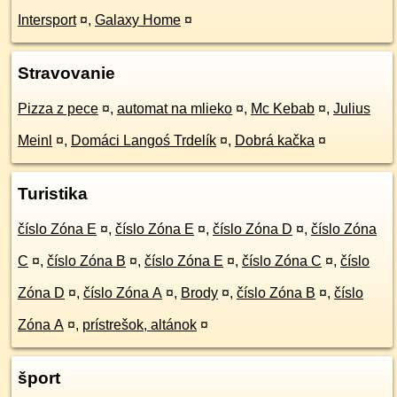
Intersport
¤
,
Galaxy Home
¤
Stravovanie
Pizza z pece
¤
,
automat na mlieko
¤
,
Mc Kebab
¤
,
Julius
Meinl
¤
,
Domáci Langoś Trdelík
¤
,
Dobrá kačka
¤
Turistika
číslo Zóna E
¤
,
číslo Zóna E
¤
,
číslo Zóna D
¤
,
číslo Zóna
C
¤
,
číslo Zóna B
¤
,
číslo Zóna E
¤
,
číslo Zóna C
¤
,
číslo
Zóna D
¤
,
číslo Zóna A
¤
,
Brody
¤
,
číslo Zóna B
¤
,
číslo
Zóna A
¤
,
prístrešok, altánok
¤
šport