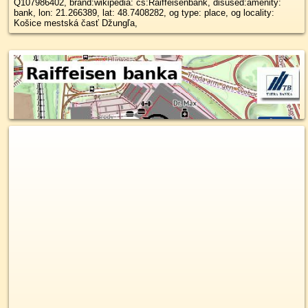
Q107986402, brand:wikipedia: cs:Raiffeisenbank, disused:amenity:
bank, lon: 21.266389, lat: 48.7408282, og type: place, og locality:
Košice mestská časť Džungľa,