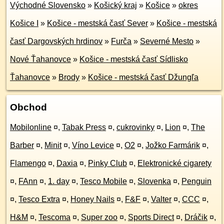
Východné Slovensko
»
Košický kraj
»
Košice
»
okres
Košice I
»
Košice - mestská časť Sever
»
Košice - mestská
časť Dargovských hrdinov
»
Furča
»
Severné Mesto
»
Nové Ťahanovce
»
Košice - mestská časť Sídlisko
Ťahanovce
»
Brody
»
Košice - mestská časť Džungľa
Obchod
Mobilonline
¤
,
Tabak Press
¤
,
cukrovinky
¤
,
Lion
¤
,
The
Barber
¤
,
Minit
¤
,
Víno Levice
¤
,
O2
¤
,
Jožko Farmárik
¤
,
Flamengo
¤
,
Daxia
¤
,
Pinky Club
¤
,
Elektronické cigarety
¤
,
FAnn
¤
,
1. day
¤
,
Tesco Mobile
¤
,
Slovenka
¤
,
Penguin
¤
,
Tesco Extra
¤
,
Honey Nails
¤
,
F&F
¤
,
Valter
¤
,
CCC
¤
,
H&M
¤
,
Tescoma
¤
,
Super zoo
¤
,
Sports Direct
¤
,
Dráčik
¤
,