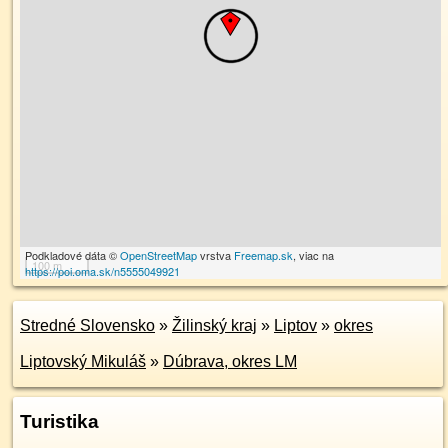
Podkladové dáta ©
OpenStreetMap
vrstva
Freemap.sk
, viac na
100 m
https://poi.oma.sk/n5555049921
Stredné Slovensko
»
Žilinský kraj
»
Liptov
»
okres
Liptovský Mikuláš
»
Dúbrava, okres LM
Turistika