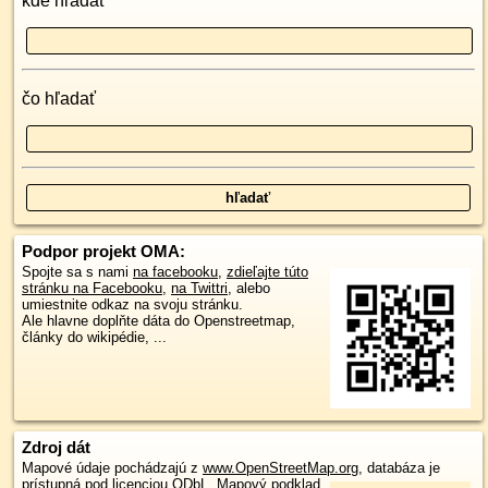
kde hľadať
čo hľadať
Podpor projekt OMA:
Spojte sa s nami
na facebooku
,
zdieľajte túto
stránku na Facebooku
,
na Twittri
, alebo
umiestnite odkaz na svoju stránku.
Ale hlavne doplňte dáta do Openstreetmap,
články do wikipédie, ...
Zdroj dát
Mapové údaje pochádzajú z
www.OpenStreetMap.org
, databáza je
prístupná pod licenciou
ODbL
.
Mapový podklad