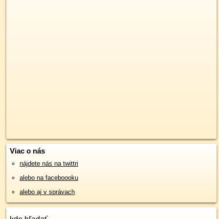
Viac o nás
nájdete nás na twittri
alebo na faceboooku
alebo aj v správach