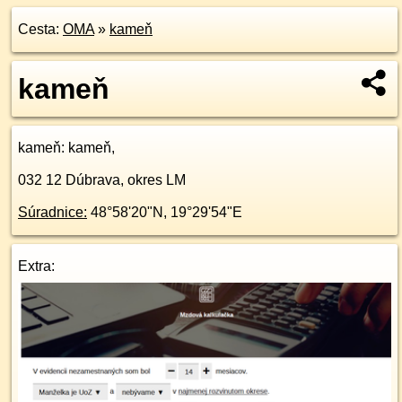
Cesta:
OMA
»
kameň
kameň
kameň
: kameň,
032 12
Dúbrava, okres LM
Súradnice:
48°58'20"N
,
19°29'54"E
Extra: