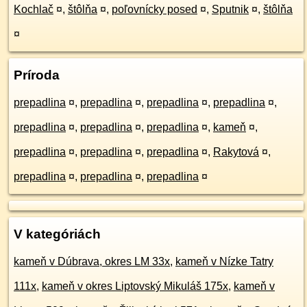
Kochlač
¤
,
štôlňa
¤
,
poľovnícky posed
¤
,
Sputnik
¤
,
štôlňa
¤
Príroda
prepadlina
¤
,
prepadlina
¤
,
prepadlina
¤
,
prepadlina
¤
,
prepadlina
¤
,
prepadlina
¤
,
prepadlina
¤
,
kameň
¤
,
prepadlina
¤
,
prepadlina
¤
,
prepadlina
¤
,
Rakytová
¤
,
prepadlina
¤
,
prepadlina
¤
,
prepadlina
¤
V kategóriách
kameň v Dúbrava, okres LM 33x
,
kameň v Nízke Tatry
111x
,
kameň v okres Liptovský Mikuláš 175x
,
kameň v