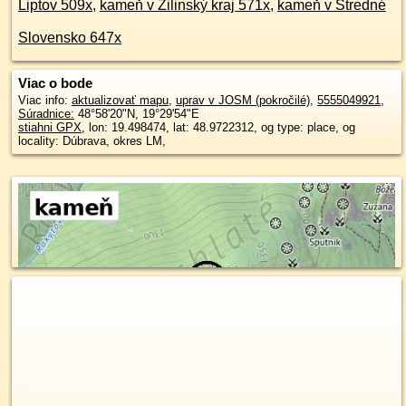
Liptov 509x
,
kameň v Žilinský kraj 571x
,
kameň v Stredné
Slovensko 647x
Viac o bode
Viac info:
aktualizovať mapu
,
uprav v JOSM (pokročilé)
,
5555049921
,
Súradnice:
48°58'20"N
,
19°29'54"E
stiahni GPX
, lon: 19.498474, lat: 48.9722312, og type: place, og
locality: Dúbrava, okres LM,