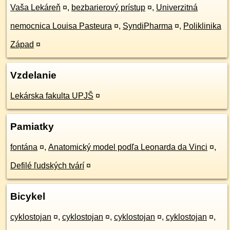
Vaša Lekáreň
¤
,
bezbarierový prístup
¤
,
Univerzitná
nemocnica Louisa Pasteura
¤
,
SyndiPharma
¤
,
Poliklinika
Západ
¤
Vzdelanie
Lekárska fakulta UPJŠ
¤
Pamiatky
fontána
¤
,
Anatomický model podľa Leonarda da Vinci
¤
,
Defilé ľudských tvárí
¤
Bicykel
cyklostojan
¤
,
cyklostojan
¤
,
cyklostojan
¤
,
cyklostojan
¤
,