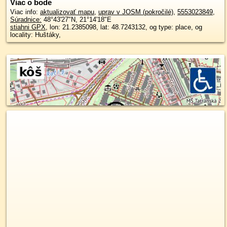
Viac o bode
Viac info:
aktualizovať mapu
,
uprav v JOSM (pokročilé)
,
5553023849
,
Súradnice:
48°43'27"N
,
21°14'18"E
stiahni GPX
, lon: 21.2385098, lat: 48.7243132, og type: place, og
locality: Huštáky,