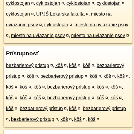
cyklostojan
¤
,
cyklostojan
¤
,
cyklostojan
¤
,
cyklostojan
¤
,
cyklostojan
¤
,
UPJŠ Lekárska fakulta
¤
,
miesto na
uviazanie psov
¤
,
cyklostojan
¤
,
miesto na uviazanie psov
¤
,
miesto na uviazanie psov
¤
,
miesto na uviazanie psov
¤
Prístupnosť
bezbarierový prístup
¤
,
kôš
¤
,
kôš
¤
,
kôš
¤
,
bezbarierový
prístup
¤
,
kôš
¤
,
bezbarierový prístup
¤
,
kôš
¤
,
kôš
¤
,
kôš
¤
,
kôš
¤
,
kôš
¤
,
kôš
¤
,
bezbarierový prístup
¤
,
kôš
¤
,
kôš
¤
,
kôš
¤
,
kôš
¤
,
kôš
¤
,
bezbarierový prístup
¤
,
kôš
¤
,
kôš
¤
,
kôš
¤
,
bezbarierový prístup
¤
,
kôš
¤
,
bezbarierový prístup
¤
,
bezbarierový prístup
¤
,
kôš
¤
,
kôš
¤
,
kôš
¤