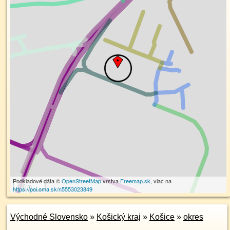
Podkladové dáta ©
OpenStreetMap
vrstva
Freemap.sk
, viac na
100 m
https://poi.oma.sk/n5553023849
Východné Slovensko
»
Košický kraj
»
Košice
»
okres