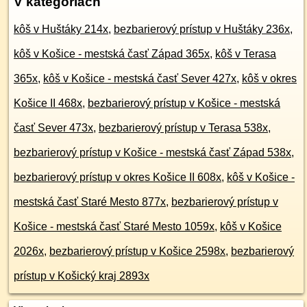
V kategóriách
kôš v Huštáky 214x
,
bezbarierový prístup v Huštáky 236x
,
kôš v Košice - mestská časť Západ 365x
,
kôš v Terasa
365x
,
kôš v Košice - mestská časť Sever 427x
,
kôš v okres
Košice II 468x
,
bezbarierový prístup v Košice - mestská
časť Sever 473x
,
bezbarierový prístup v Terasa 538x
,
bezbarierový prístup v Košice - mestská časť Západ 538x
,
bezbarierový prístup v okres Košice II 608x
,
kôš v Košice -
mestská časť Staré Mesto 877x
,
bezbarierový prístup v
Košice - mestská časť Staré Mesto 1059x
,
kôš v Košice
2026x
,
bezbarierový prístup v Košice 2598x
,
bezbarierový
prístup v Košický kraj 2893x