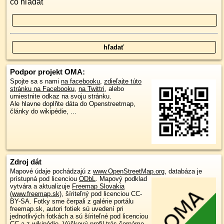
čo hľadať
Podpor projekt OMA:
Spojte sa s nami
na facebooku
,
zdieľajte túto
stránku na Facebooku
,
na Twittri
, alebo
umiestnite odkaz na svoju stránku.
Ale hlavne doplňte dáta do Openstreetmap,
články do wikipédie, ...
Zdroj dát
Mapové údaje pochádzajú z
www.OpenStreetMap.org
, databáza je
prístupná pod licenciou
ODbL
.
Mapový podklad
vytvára a aktualizuje
Freemap Slovakia
(www.freemap.sk)
, šíriteľný pod licenciou CC-
BY-SA. Fotky sme čerpali z galérie portálu
freemap.sk, autori fotiek sú uvedení pri
jednotlivých fotkách a sú šíriteľné pod licenciou
CC a z wikipédie. Výškový profil trás čerpáme