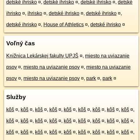
detské ihrisko
¤
,
detské ihrisko
¤
,
detské ihrisko
¤
,
detské
ihrisko
¤
,
ihrisko
¤
,
detské ihrisko
¤
,
detské ihrisko
¤
,
detské ihrisko
¤
,
House of Athletics
¤
,
detské ihrisko
¤
Voľný čas
Knižnica Lekárskej fakulty UPJŠ
¤
,
miesto na uviazanie
psov
¤
,
miesto na uviazanie psov
¤
,
miesto na uviazanie
psov
¤
,
miesto na uviazanie psov
¤
,
park
¤
,
park
¤
Služby
kôš
¤
,
kôš
¤
,
kôš
¤
,
kôš
¤
,
kôš
¤
,
kôš
¤
,
kôš
¤
,
kôš
¤
,
kôš
¤
,
kôš
¤
,
kôš
¤
,
kôš
¤
,
kôš
¤
,
kôš
¤
,
kôš
¤
,
kôš
¤
,
kôš
¤
,
kôš
¤
,
kôš
¤
,
kôš
¤
,
kôš
¤
,
kôš
¤
,
kôš
¤
,
kôš
¤
,
kôš
¤
,
kôš
¤
,
kôš
¤
,