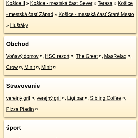
Košice II
»
Košice - mestská časť Sever
»
Terasa
»
Košice
- mestská časť Západ
»
Košice - mestská časť Staré Mesto
»
Huštáky
Obchod
Voňavý domov
¤
,
HSC rezort
¤
,
The Great
¤
,
MasRelax
¤
,
Crow
¤
,
Minit
¤
,
Minit
¤
Stravovanie
verejný gril
¤
,
verejný gril
¤
,
Ligi bar
¤
,
Sibling Coffee
¤
,
Pizza Piadin
¤
šport