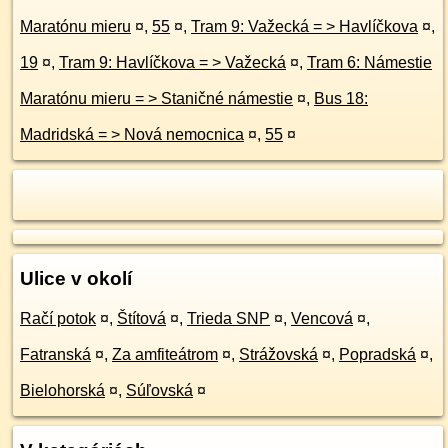
Maratónu mieru
¤
,
55
¤
,
Tram 9: Važecká = > Havlíčkova
¤
,
19
¤
,
Tram 9: Havlíčkova = > Važecká
¤
,
Tram 6: Námestie
Maratónu mieru = > Staničné námestie
¤
,
Bus 18:
Madridská = > Nová nemocnica
¤
,
55
¤
Ulice v okolí
Račí potok
¤
,
Štítová
¤
,
Trieda SNP
¤
,
Vencová
¤
,
Fatranská
¤
,
Za amfiteátrom
¤
,
Strážovská
¤
,
Popradská
¤
,
Bielohorská
¤
,
Súľovská
¤