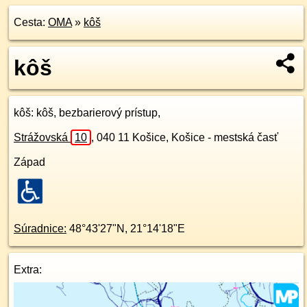
Cesta:
OMA
»
kôš
kôš
kôš
: kôš, bezbarierový prístup,
Strážovská
10
,
040 11
Košice, Košice - mestská časť
Západ
Súradnice:
48°43'27"N
,
21°14'18"E
Extra: