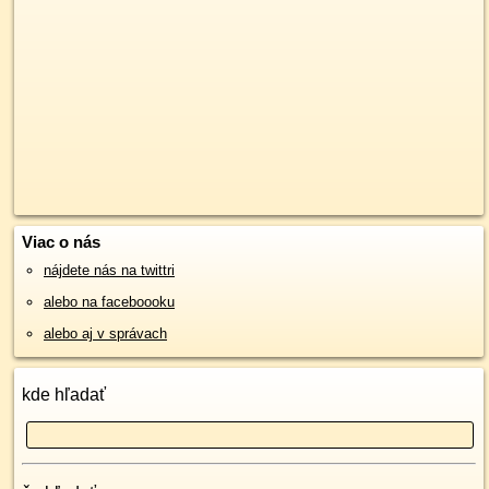
Viac o nás
nájdete nás na twittri
alebo na faceboooku
alebo aj v správach
kde hľadať