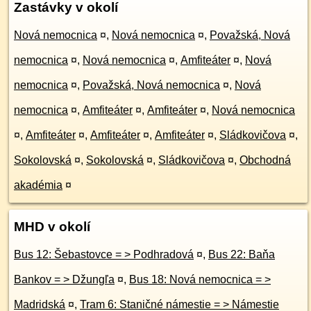
Zastávky v okolí
Nová nemocnica
¤
,
Nová nemocnica
¤
,
Považská, Nová
nemocnica
¤
,
Nová nemocnica
¤
,
Amfiteáter
¤
,
Nová
nemocnica
¤
,
Považská, Nová nemocnica
¤
,
Nová
nemocnica
¤
,
Amfiteáter
¤
,
Amfiteáter
¤
,
Nová nemocnica
¤
,
Amfiteáter
¤
,
Amfiteáter
¤
,
Amfiteáter
¤
,
Sládkovičova
¤
,
Sokolovská
¤
,
Sokolovská
¤
,
Sládkovičova
¤
,
Obchodná
akadémia
¤
MHD v okolí
Bus 12: Šebastovce = > Podhradová
¤
,
Bus 22: Baňa
Bankov = > Džungľa
¤
,
Bus 18: Nová nemocnica = >
Madridská
¤
,
Tram 6: Staničné námestie = > Námestie