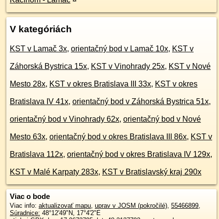
V kategóriách
KST v Lamač 3x
,
orientačný bod v Lamač 10x
,
KST v
Záhorská Bystrica 15x
,
KST v Vinohrady 25x
,
KST v Nové
Mesto 28x
,
KST v okres Bratislava III 33x
,
KST v okres
Bratislava IV 41x
,
orientačný bod v Záhorská Bystrica 51x
,
orientačný bod v Vinohrady 62x
,
orientačný bod v Nové
Mesto 63x
,
orientačný bod v okres Bratislava III 86x
,
KST v
Bratislava 112x
,
orientačný bod v okres Bratislava IV 129x
,
KST v Malé Karpaty 283x
,
KST v Bratislavský kraj 290x
Viac o bode
Viac info:
aktualizovať mapu
,
uprav v JOSM (pokročilé)
,
55466899
,
Súradnice:
48°12'49"N
,
17°4'2"E