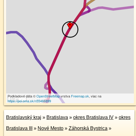
Podkladové dáta ©
OpenStreetMap
vrstva
Freemap.sk
, viac na
100 m
https://poi.oma.sk/n55466899
Bratislavský kraj
»
Bratislava
»
okres Bratislava IV
»
okres
Bratislava III
»
Nové Mesto
»
Záhorská Bystrica
»