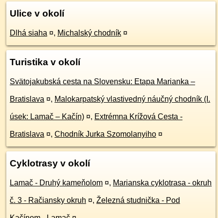
Ulice v okolí
Dlhá siaha
¤
,
Michalský chodník
¤
Turistika v okolí
Svätojakubská cesta na Slovensku: Etapa Marianka –
Bratislava
¤
,
Malokarpatský vlastivedný náučný chodník (I.
úsek: Lamač – Kačín)
¤
,
Extrémna Krížová Cesta -
Bratislava
¤
,
Chodník Jurka Szomolanyiho
¤
Cyklotrasy v okolí
Lamač - Druhý kameňolom
¤
,
Marianska cyklotrasa - okruh
č. 3 - Račiansky okruh
¤
,
Železná studnička - Pod
Kačínom - Lamač
¤