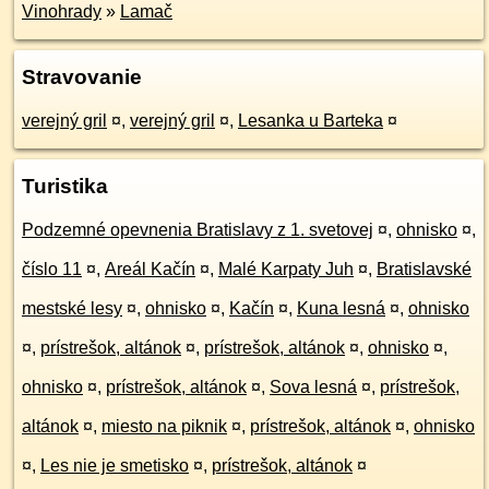
Vinohrady
»
Lamač
Stravovanie
verejný gril
¤
,
verejný gril
¤
,
Lesanka u Barteka
¤
Turistika
Podzemné opevnenia Bratislavy z 1. svetovej
¤
,
ohnisko
¤
,
číslo 11
¤
,
Areál Kačín
¤
,
Malé Karpaty Juh
¤
,
Bratislavské
mestské lesy
¤
,
ohnisko
¤
,
Kačín
¤
,
Kuna lesná
¤
,
ohnisko
¤
,
prístrešok, altánok
¤
,
prístrešok, altánok
¤
,
ohnisko
¤
,
ohnisko
¤
,
prístrešok, altánok
¤
,
Sova lesná
¤
,
prístrešok,
altánok
¤
,
miesto na piknik
¤
,
prístrešok, altánok
¤
,
ohnisko
¤
,
Les nie je smetisko
¤
,
prístrešok, altánok
¤