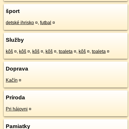
šport
detské ihrisko
¤
,
futbal
¤
Služby
kôš
¤
,
kôš
¤
,
kôš
¤
,
kôš
¤
,
toaleta
¤
,
kôš
¤
,
toaleta
¤
Doprava
Kačín
¤
Príroda
Pri hájovni
¤
Pamiatky