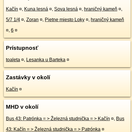
Kačín
¤
,
Kuna lesná
¤
,
Sova lesná
¤
,
hraničný kameň
¤
,
5/7 1/4
¤
,
Zoran
¤
,
Pietne miesto Loky
¤
,
hraničný kameň
¤
,
6
¤
Prístupnosť
toaleta
¤
,
Lesanka u Barteka
¤
Zastávky v okolí
Kačín
¤
MHD v okolí
Bus 43: Patrónka = > Železná studnička = > Kačín
¤
,
Bus
43: Kačín = > Železná studnička = > Patrónka
¤