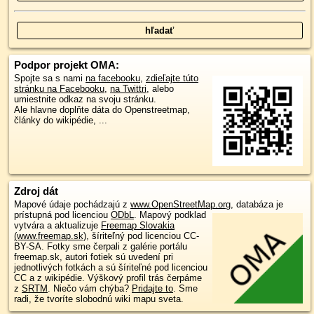
Podpor projekt OMA:
Spojte sa s nami
na facebooku
,
zdieľajte túto
stránku na Facebooku
,
na Twittri
, alebo
umiestnite odkaz na svoju stránku.
Ale hlavne doplňte dáta do Openstreetmap,
články do wikipédie, ...
Zdroj dát
Mapové údaje pochádzajú z
www.OpenStreetMap.org
, databáza je
prístupná pod licenciou
ODbL
.
Mapový podklad
vytvára a aktualizuje
Freemap Slovakia
(www.freemap.sk)
, šíriteľný pod licenciou CC-
BY-SA. Fotky sme čerpali z galérie portálu
freemap.sk, autori fotiek sú uvedení pri
jednotlivých fotkách a sú šíriteľné pod licenciou
CC a z wikipédie. Výškový profil trás čerpáme
z
SRTM
. Niečo vám chýba?
Pridajte to
. Sme
radi, že tvoríte slobodnú wiki mapu sveta.