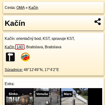
Cesta:
OMA
»
Kačín
Kačín
Kačín
: orientačný bod, KST, spravuje KST,
Kačín
140
,
Bratislava, Bratislava
Súradnice:
48°12'49"N
,
17°4'2"E
Extra: