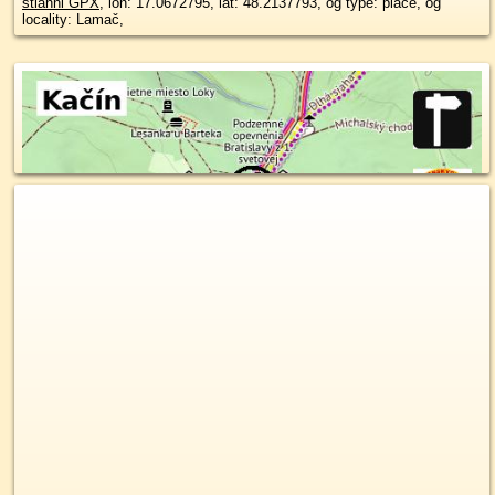
stiahni GPX
, lon: 17.0672795, lat: 48.2137793, og type: place, og
locality: Lamač,