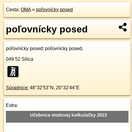
Cesta:
OMA
»
poľovnícky posed
poľovnícky posed
poľovnícky posed
: poľovnícky posed,
049 52
Silica
Súradnice:
48°32'53"N
,
20°32'44"E
Extra: