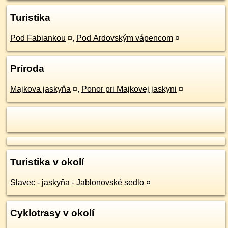
Turistika
Pod Fabiankou
¤
,
Pod Ardovským vápencom
¤
Príroda
Majkova jaskyňa
¤
,
Ponor pri Majkovej jaskyni
¤
Turistika v okolí
Slavec - jaskyňa - Jablonovské sedlo
¤
Cyklotrasy v okolí