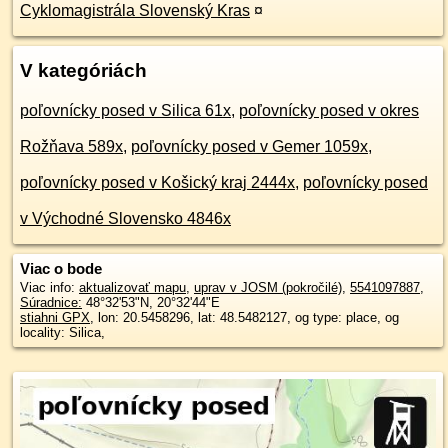
Cyklomagistrála Slovenský Kras
¤
V kategóriách
poľovnícky posed v Silica 61x
,
poľovnícky posed v okres
Rožňava 589x
,
poľovnícky posed v Gemer 1059x
,
poľovnícky posed v Košický kraj 2444x
,
poľovnícky posed
v Východné Slovensko 4846x
Viac o bode
Viac info:
aktualizovať mapu
,
uprav v JOSM (pokročilé)
,
5541097887
,
Súradnice:
48°32'53"N
,
20°32'44"E
stiahni GPX
, lon: 20.5458296, lat: 48.5482127, og type: place, og
locality: Silica,