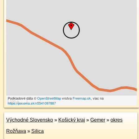
Podkladové dáta ©
OpenStreetMap
vrstva
Freemap.sk
, viac na
100 m
https://poi.oma.sk/n5541097887
Východné Slovensko
»
Košický kraj
»
Gemer
»
okres
Rožňava
»
Silica