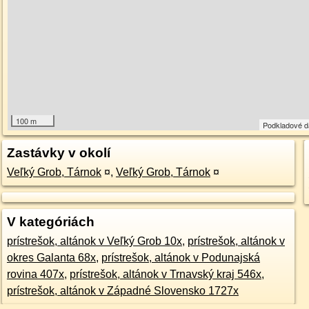
100 m
Podkladové 
Zastávky v okolí
Veľký Grob, Tárnok
¤
,
Veľký Grob, Tárnok
¤
V kategóriách
prístrešok, altánok v Veľký Grob 10x
,
prístrešok, altánok v
okres Galanta 68x
,
prístrešok, altánok v Podunajská
rovina 407x
,
prístrešok, altánok v Trnavský kraj 546x
,
prístrešok, altánok v Západné Slovensko 1727x