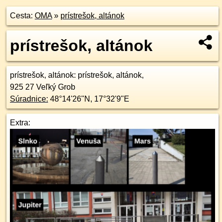
Cesta:
OMA
»
prístrešok, altánok
prístrešok, altánok
prístrešok, altánok
: prístrešok, altánok,
925 27
Veľký Grob
Súradnice:
48°14'26"N
,
17°32'9"E
Extra: