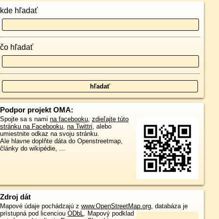
kde hľadať
čo hľadať
Podpor projekt OMA:
Spojte sa s nami
na facebooku
,
zdieľajte túto
stránku na Facebooku
,
na Twittri
, alebo
umiestnite odkaz na svoju stránku.
Ale hlavne doplňte dáta do Openstreetmap,
články do wikipédie, ...
Zdroj dát
Mapové údaje pochádzajú z
www.OpenStreetMap.org
, databáza je
prístupná pod licenciou
ODbL
.
Mapový podklad