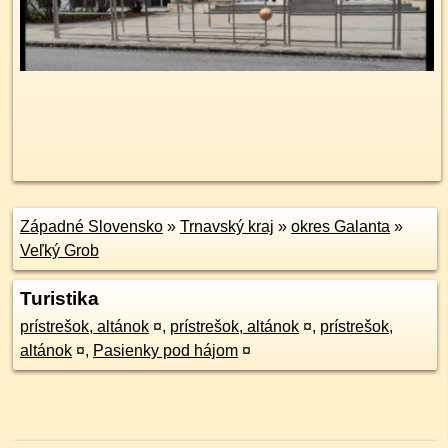
Západné Slovensko
»
Trnavský kraj
»
okres Galanta
»
Veľký Grob
Turistika
prístrešok, altánok
¤
,
prístrešok, altánok
¤
,
prístrešok,
altánok
¤
,
Pasienky pod hájom
¤