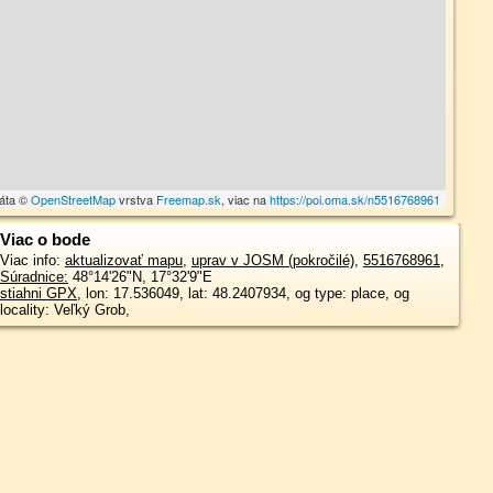
dáta ©
OpenStreetMap
vrstva
Freemap.sk
, viac na
https://poi.oma.sk/n5516768961
Viac o bode
Viac info:
aktualizovať mapu
,
uprav v JOSM (pokročilé)
,
5516768961
,
Súradnice:
48°14'26"N
,
17°32'9"E
stiahni GPX
, lon: 17.536049, lat: 48.2407934, og type: place, og
locality: Veľký Grob,