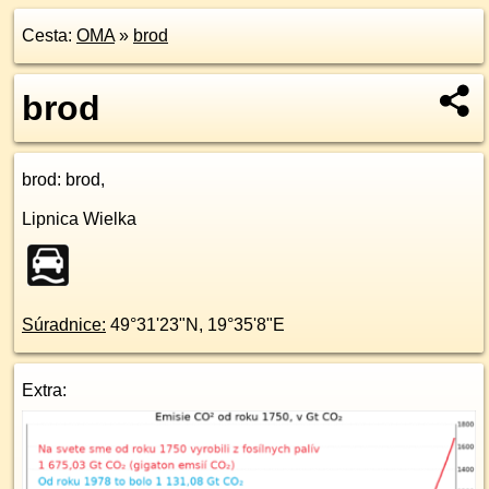
Cesta:
OMA
»
brod
brod
brod
: brod,
Lipnica Wielka
Súradnice:
49°31'23"N
,
19°35'8"E
Extra: