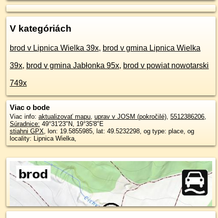
V kategóriách
brod v Lipnica Wielka 39x
,
brod v gmina Lipnica Wielka
39x
,
brod v gmina Jabłonka 95x
,
brod v powiat nowotarski
749x
Viac o bode
Viac info:
aktualizovať mapu
,
uprav v JOSM (pokročilé)
,
5512386206
,
Súradnice:
49°31'23"N
,
19°35'8"E
stiahni GPX
, lon: 19.5855985, lat: 49.5232298, og type: place, og
locality: Lipnica Wielka,