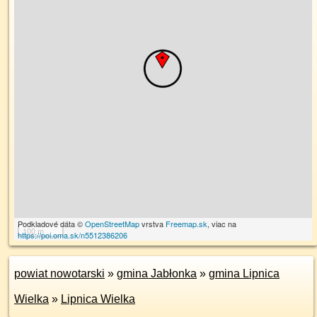
Podkladové dáta ©
OpenStreetMap
vrstva
Freemap.sk
, viac na
100 m
https://poi.oma.sk/n5512386206
powiat nowotarski
»
gmina Jabłonka
»
gmina Lipnica
Wielka
»
Lipnica Wielka