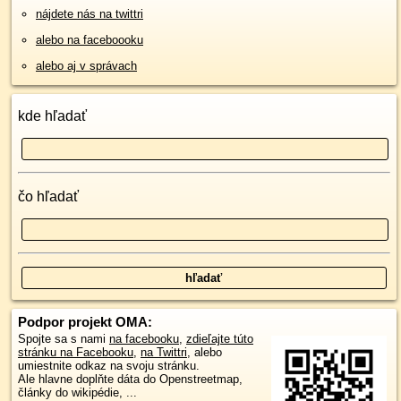
nájdete nás na twittri
alebo na faceboooku
alebo aj v správach
kde hľadať
čo hľadať
Podpor projekt OMA:
Spojte sa s nami
na facebooku
,
zdieľajte túto
stránku na Facebooku
,
na Twittri
, alebo
umiestnite odkaz na svoju stránku.
Ale hlavne doplňte dáta do Openstreetmap,
články do wikipédie, ...