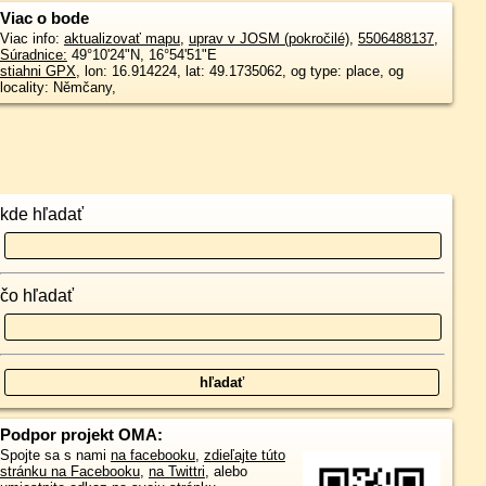
Viac o bode
Viac info:
aktualizovať mapu
,
uprav v JOSM (pokročilé)
,
5506488137
,
Súradnice:
49°10'24"N
,
16°54'51"E
stiahni GPX
, lon: 16.914224, lat: 49.1735062, og type: place, og
locality: Němčany,
kde hľadať
čo hľadať
Podpor projekt OMA:
Spojte sa s nami
na facebooku
,
zdieľajte túto
stránku na Facebooku
,
na Twittri
, alebo