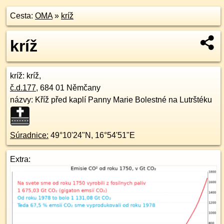
Cesta:
OMA
»
kríž
kríž
kríž
: kríž,
č.d.
177
,
684 01
Němčany
názvy: Kříž před kaplí Panny Marie Bolestné na Lutrštéku
Súradnice:
49°10'24"N
,
16°54'51"E
Extra: