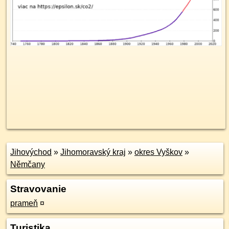
Jihovýchod
»
Jihomoravský kraj
»
okres Vyškov
»
Němčany
Stravovanie
prameň
¤
Turistika