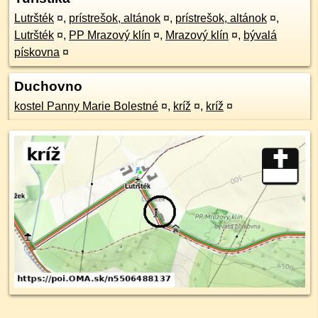
Lutršték
¤
,
prístrešok, altánok
¤
,
prístrešok, altánok
¤
,
Lutršték
¤
,
PP Mrazový klín
¤
,
Mrazový klín
¤
,
bývalá
pískovna
¤
Duchovno
kostel Panny Marie Bolestné
¤
,
kríž
¤
,
kríž
¤