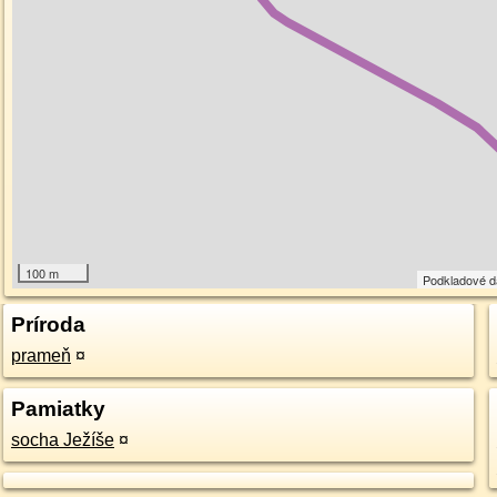
100 m
Podkladové 
Príroda
prameň
¤
Pamiatky
socha Ježíše
¤