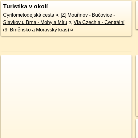
Turistika v okolí
Cyrilometodejská cesta
¤
,
[Z] Mouřinov - Bučovice -
Slavkov u Brna - Mohyla Míru
¤
,
Via Czechia - Centrální
(9. Brněnsko a Moravský kras)
¤