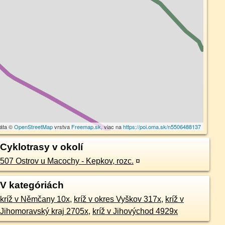
dáta ©
OpenStreetMap
vrstva
Freemap.sk
, viac na
https://poi.oma.sk/n5506488137
Cyklotrasy v okolí
507 Ostrov u Macochy - Kepkov, rozc.
¤
V kategóriách
kríž v Němčany 10x
,
kríž v okres Vyškov 317x
,
kríž v
Jihomoravský kraj 2705x
,
kríž v Jihovýchod 4929x