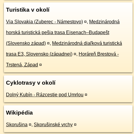
Turistika v okolí
Via Slovakia (Zuberec - Námestovo)
¤
,
Medzinárodná
horská turistická pešia trasa Eisenach–Budapešt
(Slovensko západ)
¤
,
Medzinárodná diaľková turistická
trasa E3, Slovensko (západnej)
¤
,
Horáreň Brestová -
Trstená, Západ
¤
Cyklotrasy v okolí
Dolný Kubín - Rázcestie pod Umrlou
¤
Wikipédia
Skorušina
¤
,
Skorušinské vrchy
¤