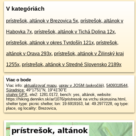
V kategóriách
prístrešok, altánok v Brezovica 5x
,
prístrešok, altánok v
Habovka 7x
,
prístrešok, altánok v Tichá Dolina 12x
,
prístrešok, altánok v okres Tvrdošín 121x
,
prístrešok,
altánok v Orava 293x
,
prístrešok, altánok v Žilinský kraj
1255x
,
prístrešok, altánok v Stredné Slovensko 2189x
Viac o bode
Viac info:
aktualizovať mapu
,
uprav v JOSM (pokročilé)
,
5409318544
,
Súradnice:
49°17'51"N
,
19°41'30"E
stiahni GPX
, ele2: 1281.0172, bench: yes, altánok, website:
https://hiking.dennikn.sk/ar/1076/pristresok na vrchu skorusina.html,
shelter type: picnic shelter, lon: 19.6919163, lat: 49.2977228, og type:
place, og locality: Brezovica,