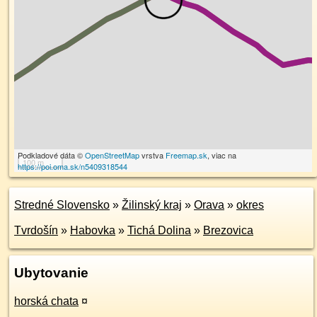
Podkladové dáta ©
OpenStreetMap
vrstva
Freemap.sk
, viac na
100 m
https://poi.oma.sk/n5409318544
Stredné Slovensko
»
Žilinský kraj
»
Orava
»
okres
Tvrdošín
»
Habovka
»
Tichá Dolina
»
Brezovica
Ubytovanie
horská chata
¤