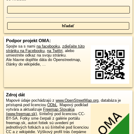
Podpor projekt OMA:
Spojte sa s nami
na facebooku
,
zdieľajte túto
stránku na Facebooku
,
na Twittri
, alebo
umiestnite odkaz na svoju stránku.
Ale hlavne doplňte dáta do Openstreetmap,
články do wikipédie, ...
Zdroj dát
Mapové údaje pochádzajú z
www.OpenStreetMap.org
, databáza je
prístupná pod licenciou
ODbL
.
Mapový podklad
vytvára a aktualizuje
Freemap Slovakia
(www.freemap.sk)
, šíriteľný pod licenciou CC-
BY-SA. Fotky sme čerpali z galérie portálu
freemap.sk, autori fotiek sú uvedení pri
jednotlivých fotkách a sú šíriteľné pod licenciou
CC a z wikipédie. Výškový profil trás čerpáme