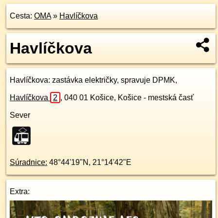
Cesta:
OMA
»
Havlíčkova
Havlíčkova
Havlíčkova
: zastávka električky, spravuje DPMK,
Havlíčkova
2
,
040 01
Košice, Košice - mestská časť
Sever
Súradnice:
48°44'19"N
,
21°14'42"E
Extra: