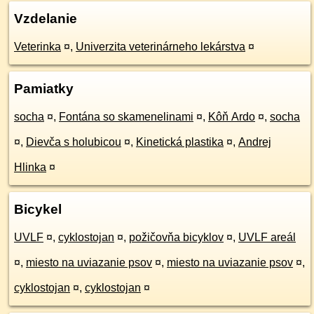
Vzdelanie
Veterinka
¤
,
Univerzita veterinárneho lekárstva
¤
Pamiatky
socha
¤
,
Fontána so skamenelinami
¤
,
Kôň Ardo
¤
,
socha
¤
,
Dievča s holubicou
¤
,
Kinetická plastika
¤
,
Andrej
Hlinka
¤
Bicykel
UVLF
¤
,
cyklostojan
¤
,
požičovňa bicyklov
¤
,
UVLF areál
¤
,
miesto na uviazanie psov
¤
,
miesto na uviazanie psov
¤
,
cyklostojan
¤
,
cyklostojan
¤