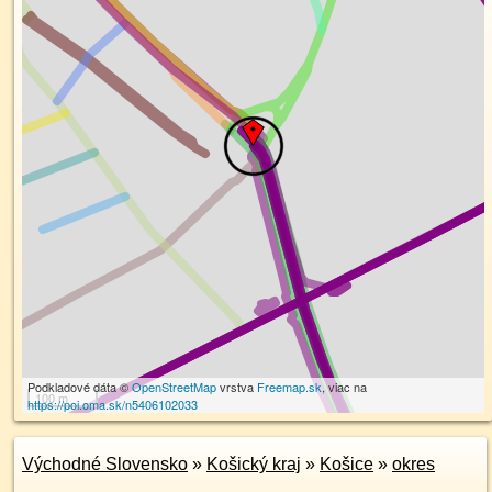
Podkladové dáta ©
OpenStreetMap
vrstva
Freemap.sk
, viac na
100 m
https://poi.oma.sk/n5406102033
Východné Slovensko
»
Košický kraj
»
Košice
»
okres