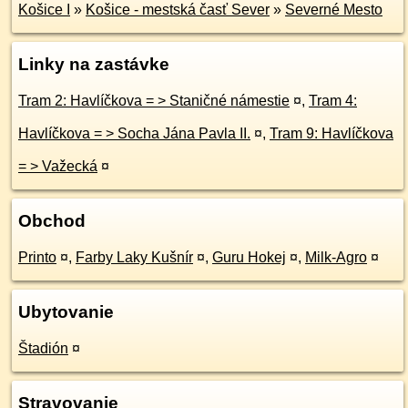
Košice I
»
Košice - mestská časť Sever
»
Severné Mesto
Linky na zastávke
Tram 2: Havlíčkova = > Staničné námestie
¤
,
Tram 4:
Havlíčkova = > Socha Jána Pavla II.
¤
,
Tram 9: Havlíčkova
= > Važecká
¤
Obchod
Printo
¤
,
Farby Laky Kušnír
¤
,
Guru Hokej
¤
,
Milk-Agro
¤
Ubytovanie
Štadión
¤
Stravovanie