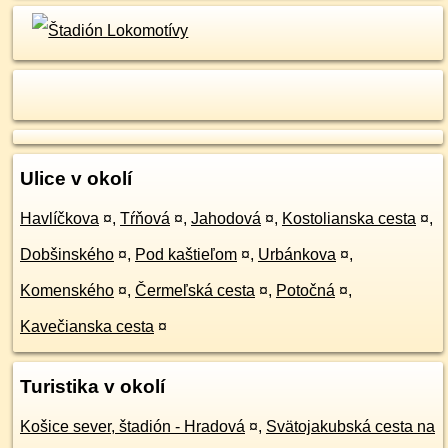
Ulice v okolí
Havlíčkova
¤
,
Tŕňová
¤
,
Jahodová
¤
,
Kostolianska cesta
¤
,
Dobšinského
¤
,
Pod kaštieľom
¤
,
Urbánkova
¤
,
Komenského
¤
,
Čermeľská cesta
¤
,
Potočná
¤
,
Kavečianska cesta
¤
Turistika v okolí
Košice sever, štadión - Hradová
¤
,
Svätojakubská cesta na