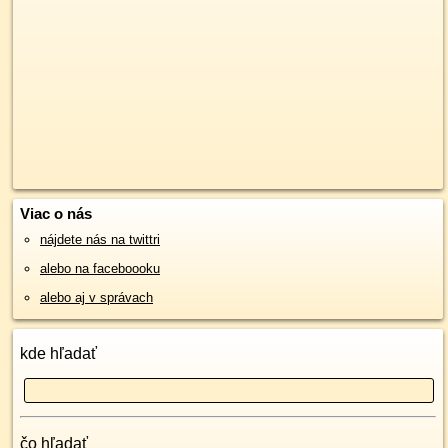
Viac o nás
nájdete nás na twittri
alebo na faceboooku
alebo aj v správach
kde hľadať
čo hľadať