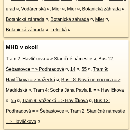
úrad
¤
,
Vodárenská
¤
,
Mier
¤
,
Mier
¤
,
Botanická záhrada
¤
,
Botanická záhrada
¤
,
Botanická záhrada
¤
,
Mier
¤
,
Botanická záhrada
¤
,
Letecká
¤
MHD v okolí
Tram 2: Havlíčkova = > Staničné námestie
¤
,
Bus 12:
Šebastovce = > Podhradová
¤
,
14
¤
,
55
¤
,
Tram 9:
Havlíčkova = > Važecká
¤
,
Bus 18: Nová nemocnica = >
Madridská
¤
,
Tram 4: Socha Jána Pavla II. = > Havlíčkova
¤
,
55
¤
,
Tram 9: Važecká = > Havlíčkova
¤
,
Bus 12:
Podhradová = > Šebastovce
¤
,
Tram 2: Staničné námestie
= > Havlíčkova
¤