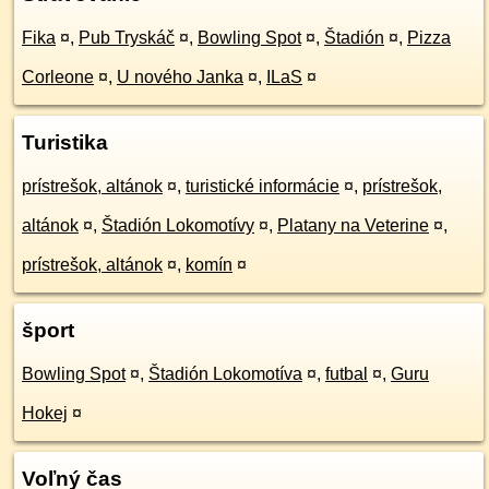
Fika
¤
,
Pub Tryskáč
¤
,
Bowling Spot
¤
,
Štadión
¤
,
Pizza
Corleone
¤
,
U nového Janka
¤
,
ILaS
¤
Turistika
prístrešok, altánok
¤
,
turistické informácie
¤
,
prístrešok,
altánok
¤
,
Štadión Lokomotívy
¤
,
Platany na Veterine
¤
,
prístrešok, altánok
¤
,
komín
¤
šport
Bowling Spot
¤
,
Štadión Lokomotíva
¤
,
futbal
¤
,
Guru
Hokej
¤
Voľný čas