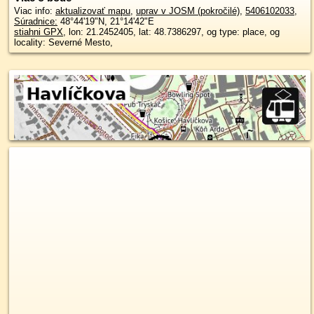
Viac info:
aktualizovať mapu
,
uprav v JOSM (pokročilé)
,
5406102033
,
Súradnice:
48°44'19"N
,
21°14'42"E
stiahni GPX
, lon: 21.2452405, lat: 48.7386297, og type: place, og
locality: Severné Mesto,