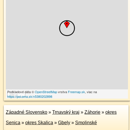
Podkladové dáta ©
OpenStreetMap
vrstva
Freemap.sk
, viac na
100 m
https://poi.oma.sk/n5380202898
Západné Slovensko
»
Trnavský kraj
»
Záhorie
»
okres
Senica
»
okres Skalica
»
Gbely
»
Smolinské