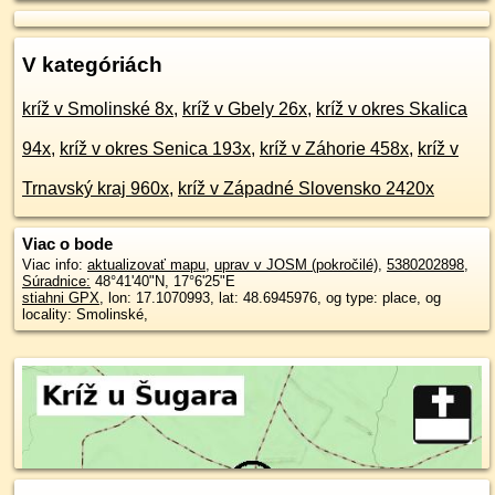
V kategóriách
kríž v Smolinské 8x
,
kríž v Gbely 26x
,
kríž v okres Skalica
94x
,
kríž v okres Senica 193x
,
kríž v Záhorie 458x
,
kríž v
Trnavský kraj 960x
,
kríž v Západné Slovensko 2420x
Viac o bode
Viac info:
aktualizovať mapu
,
uprav v JOSM (pokročilé)
,
5380202898
,
Súradnice:
48°41'40"N
,
17°6'25"E
stiahni GPX
, lon: 17.1070993, lat: 48.6945976, og type: place, og
locality: Smolinské,