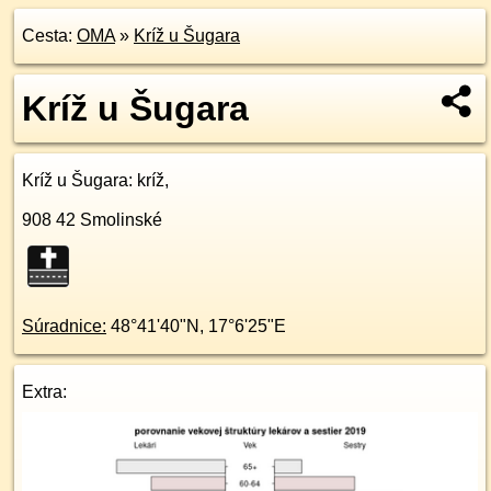
Cesta:
OMA
»
Kríž u Šugara
Kríž u Šugara
Kríž u Šugara
: kríž,
908 42
Smolinské
Súradnice:
48°41'40"N
,
17°6'25"E
Extra: