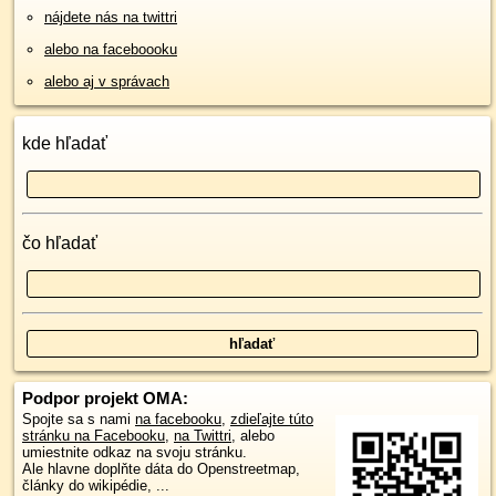
nájdete nás na twittri
alebo na faceboooku
alebo aj v správach
kde hľadať
čo hľadať
Podpor projekt OMA:
Spojte sa s nami
na facebooku
,
zdieľajte túto
stránku na Facebooku
,
na Twittri
, alebo
umiestnite odkaz na svoju stránku.
Ale hlavne doplňte dáta do Openstreetmap,
články do wikipédie, ...