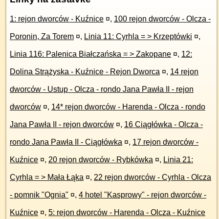
1: rejon dworców - Kuźnice
¤
,
100 rejon dworców - Olcza -
Poronin, Za Torem
¤
,
Linia 11: Cyrhla = > Krzeptówki
¤
,
Linia 116: Palenica Białczańska = > Zakopane
¤
,
12:
Dolina Strążyska - Kuźnice - Rejon Dworca
¤
,
14 rejon
dworców - Ustup - Olcza - rondo Jana Pawła II - rejon
dworców
¤
,
14* rejon dworców - Harenda - Olcza - rondo
Jana Pawła II - rejon dworców
¤
,
16 Ciągłówka - Olcza -
rondo Jana Pawła II - Ciągłówka
¤
,
17 rejon dworców -
Kuźnice
¤
,
20 rejon dworców - Rybkówka
¤
,
Linia 21:
Cyrhla = > Mała Łąka
¤
,
22 rejon dworców - Cyrhla - Olcza
- pomnik "Ognia"
¤
,
4 hotel "Kasprowy" - rejon dworców -
Kuźnice
¤
,
5: rejon dworców - Harenda - Olcza - Kuźnice