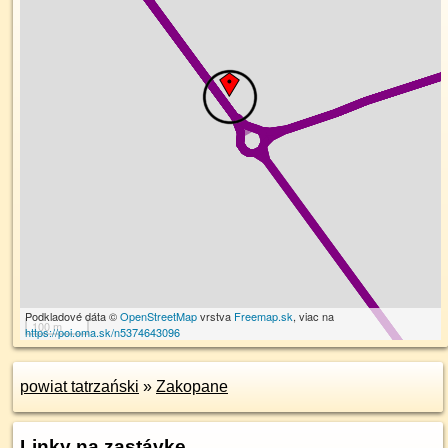
Podkladové dáta ©
OpenStreetMap
vrstva
Freemap.sk
, viac na
100 m
https://poi.oma.sk/n5374643096
powiat tatrzański
»
Zakopane
Linky na zastávke