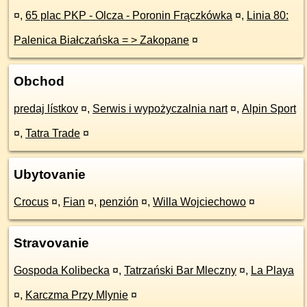
¤
,
65 plac PKP - Olcza - Poronin Frączkówka
¤
,
Linia 80:
Palenica Białczańska = > Zakopane
¤
Obchod
predaj lístkov
¤
,
Serwis i wypożyczalnia nart
¤
,
Alpin Sport
¤
,
Tatra Trade
¤
Ubytovanie
Crocus
¤
,
Fian
¤
,
penzión
¤
,
Willa Wojciechowo
¤
Stravovanie
Gospoda Kolibecka
¤
,
Tatrzański Bar Mleczny
¤
,
La Playa
¤
,
Karczma Przy Mlynie
¤