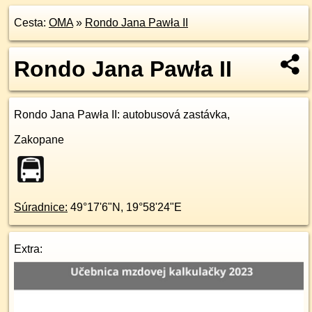
Cesta:
OMA
»
Rondo Jana Pawła II
Rondo Jana Pawła II
Rondo Jana Pawła II
: autobusová zastávka,
Zakopane
Súradnice:
49°17'6"N
,
19°58'24"E
Extra: