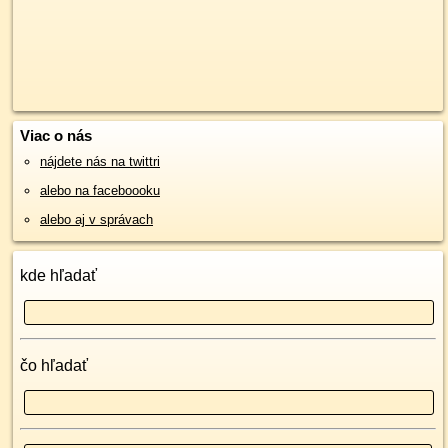
Viac o nás
nájdete nás na twittri
alebo na faceboooku
alebo aj v správach
kde hľadať
čo hľadať