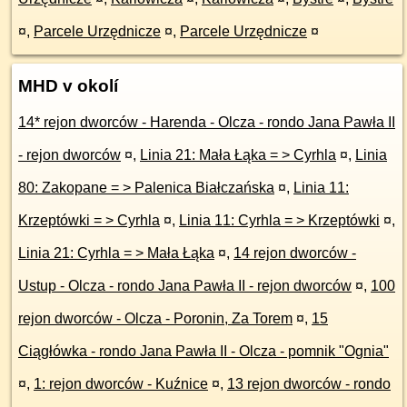
¤
,
Parcele Urzędnicze
¤
,
Parcele Urzędnicze
¤
MHD v okolí
14* rejon dworców - Harenda - Olcza - rondo Jana Pawła II
- rejon dworców
¤
,
Linia 21: Mała Łąka = > Cyrhla
¤
,
Linia
80: Zakopane = > Palenica Białczańska
¤
,
Linia 11:
Krzeptówki = > Cyrhla
¤
,
Linia 11: Cyrhla = > Krzeptówki
¤
,
Linia 21: Cyrhla = > Mała Łąka
¤
,
14 rejon dworców -
Ustup - Olcza - rondo Jana Pawła II - rejon dworców
¤
,
100
rejon dworców - Olcza - Poronin, Za Torem
¤
,
15
Ciągłówka - rondo Jana Pawła II - Olcza - pomnik "Ognia"
¤
,
1: rejon dworców - Kuźnice
¤
,
13 rejon dworców - rondo