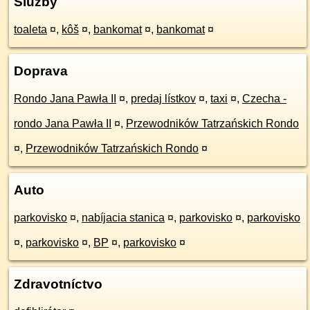
Služby
toaleta
¤
,
kôš
¤
,
bankomat
¤
,
bankomat
¤
Doprava
Rondo Jana Pawła II
¤
,
predaj lístkov
¤
,
taxi
¤
,
Czecha -
rondo Jana Pawła II
¤
,
Przewodników Tatrzańskich Rondo
¤
,
Przewodników Tatrzańskich Rondo
¤
Auto
parkovisko
¤
,
nabíjacia stanica
¤
,
parkovisko
¤
,
parkovisko
¤
,
parkovisko
¤
,
BP
¤
,
parkovisko
¤
Zdravotníctvo