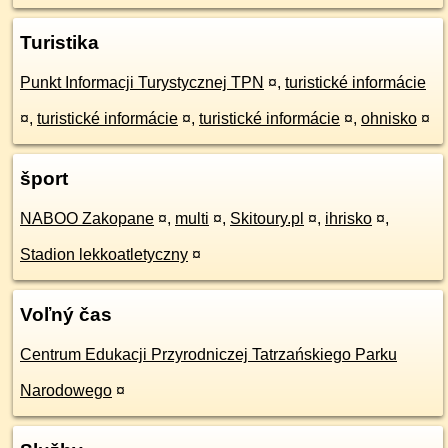
Turistika
Punkt Informacji Turystycznej TPN
¤
,
turistické informácie
¤
,
turistické informácie
¤
,
turistické informácie
¤
,
ohnisko
¤
šport
NABOO Zakopane
¤
,
multi
¤
,
Skitoury.pl
¤
,
ihrisko
¤
,
Stadion lekkoatletyczny
¤
Voľný čas
Centrum Edukacji Przyrodniczej Tatrzańskiego Parku
Narodowego
¤