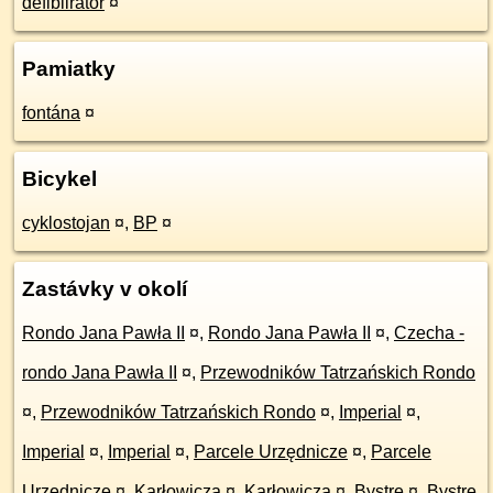
defiblirátor
¤
Pamiatky
fontána
¤
Bicykel
cyklostojan
¤
,
BP
¤
Zastávky v okolí
Rondo Jana Pawła II
¤
,
Rondo Jana Pawła II
¤
,
Czecha -
rondo Jana Pawła II
¤
,
Przewodników Tatrzańskich Rondo
¤
,
Przewodników Tatrzańskich Rondo
¤
,
Imperial
¤
,
Imperial
¤
,
Imperial
¤
,
Parcele Urzędnicze
¤
,
Parcele
Urzędnicze
¤
,
Karłowicza
¤
,
Karłowicza
¤
,
Bystre
¤
,
Bystre