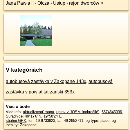
Jana Pawła II - Olcza - Ustup - rejon dworców
¤
V kategóriách
autobusová zastávka v Zakopane 143x
,
autobusová
zastávka v powiat tatrzański 353x
Viac o bode
Viac info:
aktualizovať mapu
,
uprav v JOSM (pokročilé)
,
5374643096
,
Súradnice:
49°17'6"N
,
19°58'24"E
stiahni GPX
, lon: 19.9733823, lat: 49.2852711, og type: place, og
locality: Zakopane,