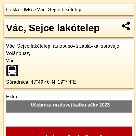
Cesta:
OMA
»
Vác, Sejce lakótelep
Vác, Sejce lakótelep
Vác, Sejce lakótelep
: autobusová zastávka, spravuje
Volánbusz,
Vác
Súradnice:
47°49'40"N
,
19°7'4"E
Extra: