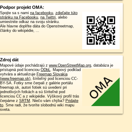
Podpor projekt OMA:
Spojte sa s nami
na facebooku
,
zdieľajte túto
stránku na Facebooku
,
na Twittri
, alebo
umiestnite odkaz na svoju stránku.
Ale hlavne doplňte dáta do Openstreetmap,
články do wikipédie, ...
Zdroj dát
Mapové údaje pochádzajú z
www.OpenStreetMap.org
, databáza je
prístupná pod licenciou
ODbL
.
Mapový podklad
vytvára a aktualizuje
Freemap Slovakia
(www.freemap.sk)
, šíriteľný pod licenciou CC-
BY-SA. Fotky sme čerpali z galérie portálu
freemap.sk, autori fotiek sú uvedení pri
jednotlivých fotkách a sú šíriteľné pod
licenciou CC a z wikipédie. Výškový profil trás
čerpáme z
SRTM
. Niečo vám chýba?
Pridajte
to
. Sme radi, že tvoríte slobodnú wiki mapu
sveta.