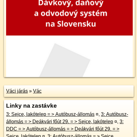
Váci járás
»
Vác
Linky na zastávke
3: Sejce, lakótelep = > Autóbusz-állomás
¤
,
3: Autóbusz-
állomás = > Deákvári főút 29. = > Sejce, lakótelep
¤
,
3:
DDC = > Autóbusz-állomás = > Deákvári főút 29. = >
Sejce, lakótelep
¤
,
3: Autóbusz-állomás = > Sejce,