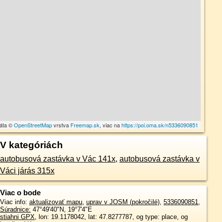
dáta ©
OpenStreetMap
vrstva
Freemap.sk
, viac na
https://poi.oma.sk/n5336090851
V kategóriách
autobusová zastávka v Vác 141x
,
autobusová zastávka v
Váci járás 315x
Viac o bode
Viac info:
aktualizovať mapu
,
uprav v JOSM (pokročilé)
,
5336090851
,
Súradnice:
47°49'40"N
,
19°7'4"E
stiahni GPX
, lon: 19.1178042, lat: 47.8277787, og type: place, og