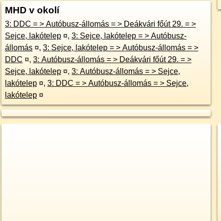
MHD v okolí
3: DDC = > Autóbusz-állomás = > Deákvári főút 29. = >
Sejce, lakótelep
¤
,
3: Sejce, lakótelep = > Autóbusz-
állomás
¤
,
3: Sejce, lakótelep = > Autóbusz-állomás = >
DDC
¤
,
3: Autóbusz-állomás = > Deákvári főút 29. = >
Sejce, lakótelep
¤
,
3: Autóbusz-állomás = > Sejce,
lakótelep
¤
,
3: DDC = > Autóbusz-állomás = > Sejce,
lakótelep
¤