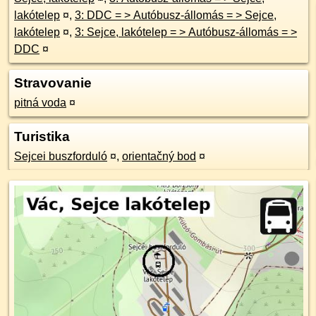
lakótelep
¤
,
3: DDC = > Autóbusz-állomás = > Sejce,
lakótelep
¤
,
3: Sejce, lakótelep = > Autóbusz-állomás = >
DDC
¤
Stravovanie
pitná voda
¤
Turistika
Sejcei buszforduló
¤
,
orientačný bod
¤