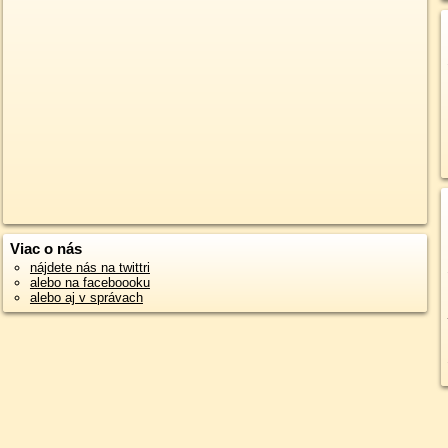
Viac o nás
nájdete nás na twittri
alebo na faceboooku
alebo aj v správach