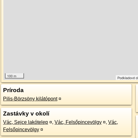
100 m
Podkladové 
Príroda
Pilis-Börzsöny kilátópont
¤
Zastávky v okolí
Vác, Sejce lakótelep
¤
,
Vác, Felsőpincevölgy
¤
,
Vác,
Felsőpincevölgy
¤