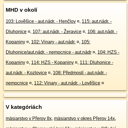
MHD v okolí
103: Lověšice - aut.nádr. - Henčlov
¤
,
115: aut.nádr. -
Dluhonice
¤
,
107: aut.nádr. - Žeravice
¤
,
106: aut.nádr. -
Kopaniny
¤
,
102: Vinary - aut.nádr.
¤
,
105:
Dluhonice/aut.nádr. - nemocnice - aut.nádr
¤
,
104: HZS -
Kopaniny
¤
,
114: HZS - Kopaniny
¤
,
111: Dluhonice -
aut.nádr. - Kozlovice
¤
,
108: Předmostí - aut.nádr. -
nemocnice
¤
,
112: Vinary - aut.nádr. - Lověšice
¤
V kategóriách
mäsiarstvo v Přerov 8x
,
mäsiarstvo v okres Přerov 14x
,