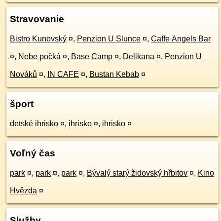
Stravovanie
Bistro Kunovský
¤
,
Penzion U Slunce
¤
,
Caffe Angels Bar
¤
,
Nebe počká
¤
,
Base Camp
¤
,
Delikana
¤
,
Penzion U
Nováků
¤
,
IN CAFE
¤
,
Bustan Kebab
¤
šport
detské ihrisko
¤
,
ihrisko
¤
,
ihrisko
¤
Voľný čas
park
¤
,
park
¤
,
park
¤
,
Bývalý starý židovský hřbitov
¤
,
Kino
Hvězda
¤
Služby