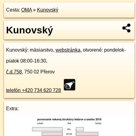
Cesta:
OMA
»
Kunovský
Kunovský
Kunovský
: mäsiarstvo,
webstránka
, otvorené: pondelok-
piatok 08:00-16:30,
č.d.
758
,
750 02
Přerov
telefón +420 734 620 728
Extra: