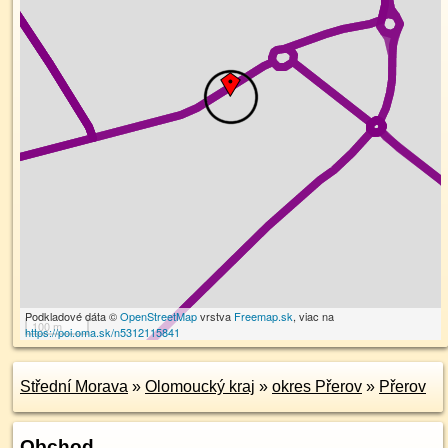
Podkladové dáta ©
OpenStreetMap
vrstva
Freemap.sk
, viac na
100 m
https://poi.oma.sk/n5312115841
Střední Morava
»
Olomoucký kraj
»
okres Přerov
»
Přerov
Obchod