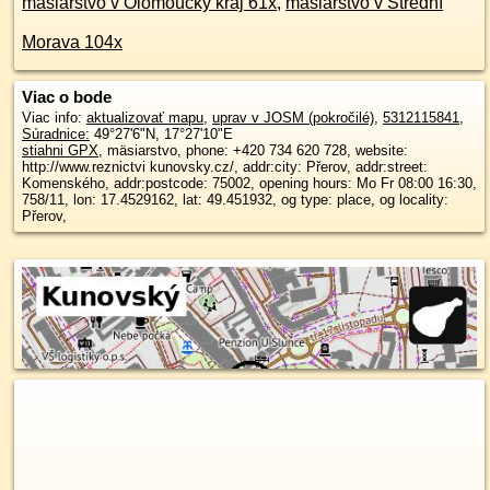
mäsiarstvo v Olomoucký kraj 61x
,
mäsiarstvo v Střední
Morava 104x
Viac o bode
Viac info:
aktualizovať mapu
,
uprav v JOSM (pokročilé)
,
5312115841
,
Súradnice:
49°27'6"N
,
17°27'10"E
stiahni GPX
, mäsiarstvo, phone: +420 734 620 728, website:
http://www.reznictvi kunovsky.cz/, addr:city: Přerov, addr:street:
Komenského, addr:postcode: 75002, opening hours: Mo Fr 08:00 16:30,
758/11, lon: 17.4529162, lat: 49.451932, og type: place, og locality:
Přerov,