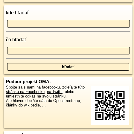
kde hľadať
čo hľadať
Podpor projekt OMA:
Spojte sa s nami
na facebooku
,
zdieľajte túto
stránku na Facebooku
,
na Twittri
, alebo
umiestnite odkaz na svoju stránku.
Ale hlavne doplňte dáta do Openstreetmap,
články do wikipédie, ...