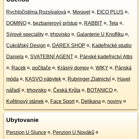
Rychločistírna Rozsívalová
¤
,
Moravel
¤
,
EICO PLUS
¤
,
DOMINO
¤
,
bezbarierový prístup
¤
,
RABBIT
¤
,
Teta
¤
,
Sýrové speciality
¤
,
trhovisko
¤
,
Galanterie U Knoflíku
¤
,
Cukrářský Design
¤
,
DAREX SHOP
¤
,
Kadeřnické studio
Daniela
¤
,
SVATEBNÍ AGENT
¤
,
Pánské kadeřnictví Attis
¤
,
Racek
¤
,
počítače
¤
,
Krásný domov
¤
,
WIKY
¤
,
Pánská
móda
¤
,
KASVO nábytek
¤
,
Rubringer Zlatnictví
¤
,
Havel
nářadí
¤
,
trhovisko
¤
,
Česká Krůta
¤
,
BOTANICO
¤
,
Květinový stánek
¤
,
Face Sport
¤
,
Delikana
¤
,
noviny
¤
Ubytovanie
Penzion U Slunce
¤
,
Penzion U Nováků
¤