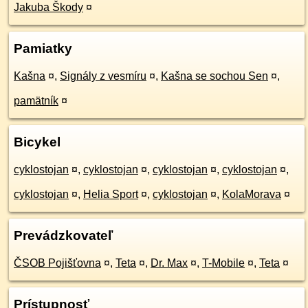
Jakuba Škody
¤
Pamiatky
Kašna
¤
,
Signály z vesmíru
¤
,
Kašna se sochou Sen
¤
,
pamätník
¤
Bicykel
cyklostojan
¤
,
cyklostojan
¤
,
cyklostojan
¤
,
cyklostojan
¤
,
cyklostojan
¤
,
Helia Sport
¤
,
cyklostojan
¤
,
KolaMorava
¤
Prevádzkovateľ
ČSOB Pojišťovna
¤
,
Teta
¤
,
Dr. Max
¤
,
T-Mobile
¤
,
Teta
¤
Prístupnosť