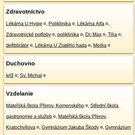
Zdravotníctvo
Lékárna U Hygie
¤
,
Poliklinika
¤
,
Lékárna Alfa
¤
,
Zdravotnické potřeby
¤
,
poliklinika
¤
,
Dr. Max
¤
,
Tilia
¤
,
defiblirátor
¤
,
Lékárna U Zlatého hada
¤
,
Media
¤
Duchovno
kríž
¤
,
Sv. Michal
¤
Vzdelanie
Mateřská škola Přerov, Komenského
¤
,
Střední škola
gastronomie a služeb
¤
,
Mateřská škola Přerov,
Kratochvílova
¤
,
Gymnázium Jakuba Škody
¤
,
Gymnázium