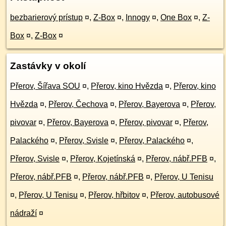
bezbarierový prístup
¤
,
Z-Box
¤
,
Innogy
¤
,
One Box
¤
,
Z-
Box
¤
,
Z-Box
¤
Zastávky v okolí
Přerov, Šířava SOU
¤
,
Přerov, kino Hvězda
¤
,
Přerov, kino
Hvězda
¤
,
Přerov, Čechova
¤
,
Přerov, Bayerova
¤
,
Přerov,
pivovar
¤
,
Přerov, Bayerova
¤
,
Přerov, pivovar
¤
,
Přerov,
Palackého
¤
,
Přerov, Svisle
¤
,
Přerov, Palackého
¤
,
Přerov, Svisle
¤
,
Přerov, Kojetínská
¤
,
Přerov, nábř.PFB
¤
,
Přerov, nábř.PFB
¤
,
Přerov, nábř.PFB
¤
,
Přerov, U Tenisu
¤
,
Přerov, U Tenisu
¤
,
Přerov, hřbitov
¤
,
Přerov, autobusové
nádraží
¤