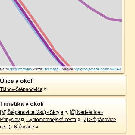
dáta ©
OpenStreetMap
vrstva
Freemap.sk
, viac na
https://poi.oma.sk/n5301168140
Ulice v okolí
Tišnov-Štěpánovice
¤
Turistika v okolí
[M] Štěpánovice (žst.) - Skryje
¤
,
[Č] Nedvědice -
Přibyslav
¤
,
Cyrilometodejská cesta
¤
,
[Ž] Štěpánovice
(žst.) - Křížovice
¤