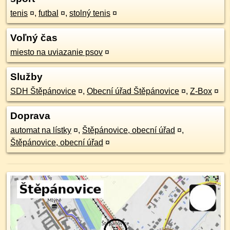
tenis
¤
,
futbal
¤
,
stolný tenis
¤
Voľný čas
miesto na uviazanie psov
¤
Služby
SDH Štěpánovice
¤
,
Obecní úřad Štěpánovice
¤
,
Z-Box
¤
Doprava
automat na lístky
¤
,
Štěpánovice, obecní úřad
¤
,
Štěpánovice, obecní úřad
¤