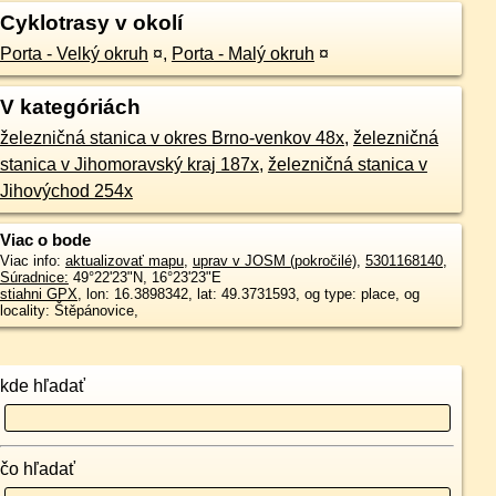
Cyklotrasy v okolí
Porta - Velký okruh
¤
,
Porta - Malý okruh
¤
V kategóriách
železničná stanica v okres Brno-venkov 48x
,
železničná
stanica v Jihomoravský kraj 187x
,
železničná stanica v
Jihovýchod 254x
Viac o bode
Viac info:
aktualizovať mapu
,
uprav v JOSM (pokročilé)
,
5301168140
,
Súradnice:
49°22'23"N
,
16°23'23"E
stiahni GPX
, lon: 16.3898342, lat: 49.3731593, og type: place, og
locality: Štěpánovice,
kde hľadať
čo hľadať