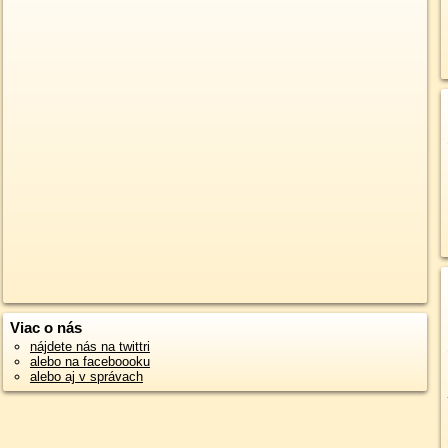
Viac o nás
nájdete nás na twittri
alebo na faceboooku
alebo aj v správach