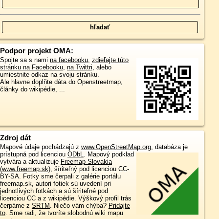
Podpor projekt OMA:
Spojte sa s nami
na facebooku
,
zdieľajte túto
stránku na Facebooku
,
na Twittri
, alebo
umiestnite odkaz na svoju stránku.
Ale hlavne doplňte dáta do Openstreetmap,
články do wikipédie, ...
Zdroj dát
Mapové údaje pochádzajú z
www.OpenStreetMap.org
, databáza je
prístupná pod licenciou
ODbL
.
Mapový podklad
vytvára a aktualizuje
Freemap Slovakia
(www.freemap.sk)
, šíriteľný pod licenciou CC-
BY-SA. Fotky sme čerpali z galérie portálu
freemap.sk, autori fotiek sú uvedení pri
jednotlivých fotkách a sú šíriteľné pod
licenciou CC a z wikipédie. Výškový profil trás
čerpáme z
SRTM
. Niečo vám chýba?
Pridajte
to
. Sme radi, že tvoríte slobodnú wiki mapu