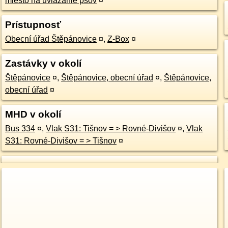
miesto na uviazanie psov
¤
Prístupnosť
Obecní úřad Štěpánovice
¤
,
Z-Box
¤
Zastávky v okolí
Štěpánovice
¤
,
Štěpánovice, obecní úřad
¤
,
Štěpánovice,
obecní úřad
¤
MHD v okolí
Bus 334
¤
,
Vlak S31: Tišnov = > Rovné-Divišov
¤
,
Vlak
S31: Rovné-Divišov = > Tišnov
¤