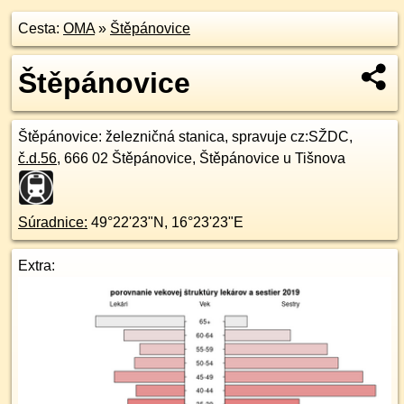
Cesta:
OMA
»
Štěpánovice
Štěpánovice
Štěpánovice
: železničná stanica, spravuje cz:SŽDC,
č.d.
56
,
666 02
Štěpánovice, Štěpánovice u Tišnova
Súradnice:
49°22'23"N
,
16°23'23"E
Extra: