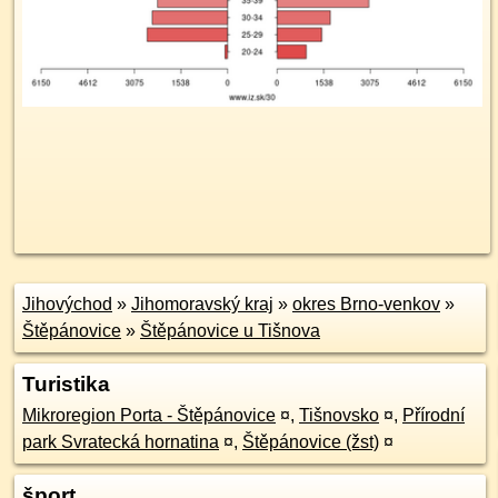
Jihovýchod
»
Jihomoravský kraj
»
okres Brno-venkov
»
Štěpánovice
»
Štěpánovice u Tišnova
Turistika
Mikroregion Porta - Štěpánovice
¤
,
Tišnovsko
¤
,
Přírodní
park Svratecká hornatina
¤
,
Štěpánovice (žst)
¤
šport