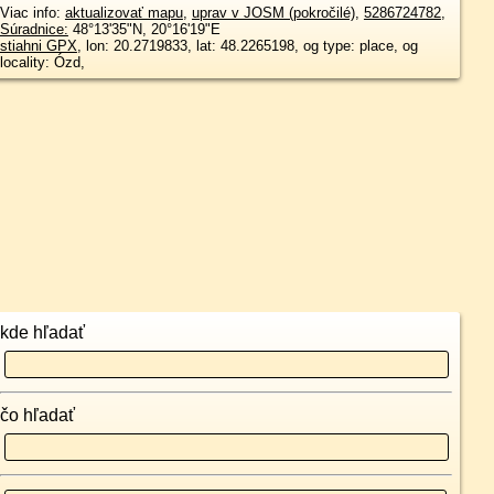
Viac info:
aktualizovať mapu
,
uprav v JOSM (pokročilé)
,
5286724782
,
Súradnice:
48°13'35"N
,
20°16'19"E
stiahni GPX
, lon: 20.2719833, lat: 48.2265198, og type: place, og
locality: Ózd,
kde hľadať
čo hľadať