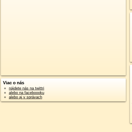
Viac o nás
nájdete nás na twittri
alebo na faceboooku
alebo aj v správach