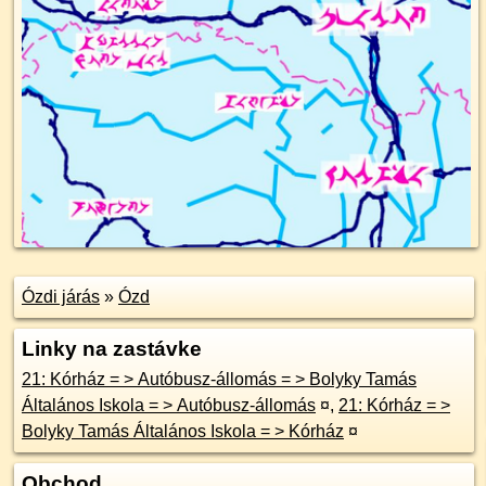
Ózdi járás
»
Ózd
Linky na zastávke
21: Kórház = > Autóbusz-állomás = > Bolyky Tamás
Általános Iskola = > Autóbusz-állomás
¤
,
21: Kórház = >
Bolyky Tamás Általános Iskola = > Kórház
¤
Obchod