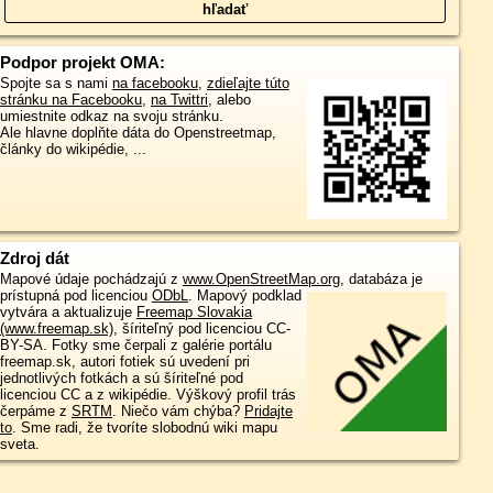
Podpor projekt OMA:
Spojte sa s nami
na facebooku
,
zdieľajte túto
stránku na Facebooku
,
na Twittri
, alebo
umiestnite odkaz na svoju stránku.
Ale hlavne doplňte dáta do Openstreetmap,
články do wikipédie, ...
Zdroj dát
Mapové údaje pochádzajú z
www.OpenStreetMap.org
, databáza je
prístupná pod licenciou
ODbL
.
Mapový podklad
vytvára a aktualizuje
Freemap Slovakia
(www.freemap.sk)
, šíriteľný pod licenciou CC-
BY-SA. Fotky sme čerpali z galérie portálu
freemap.sk, autori fotiek sú uvedení pri
jednotlivých fotkách a sú šíriteľné pod
licenciou CC a z wikipédie. Výškový profil trás
čerpáme z
SRTM
. Niečo vám chýba?
Pridajte
to
. Sme radi, že tvoríte slobodnú wiki mapu
sveta.