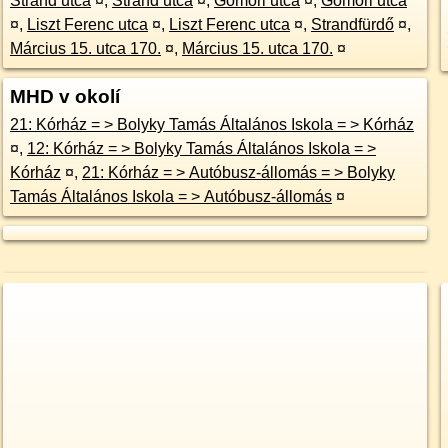
Strand utca
¤
,
Strand utca
¤
,
Gömöri utca
¤
,
Gömöri utca
¤
,
Liszt Ferenc utca
¤
,
Liszt Ferenc utca
¤
,
Strandfürdő
¤
,
Március 15. utca 170.
¤
,
Március 15. utca 170.
¤
MHD v okolí
21: Kórház = > Bolyky Tamás Általános Iskola = > Kórház
¤
,
12: Kórház = > Bolyky Tamás Általános Iskola = >
Kórház
¤
,
21: Kórház = > Autóbusz-állomás = > Bolyky
Tamás Általános Iskola = > Autóbusz-állomás
¤