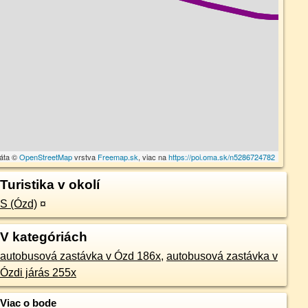
dáta ©
OpenStreetMap
vrstva
Freemap.sk
, viac na
https://poi.oma.sk/n5286724782
Turistika v okolí
S (Ózd)
¤
V kategóriách
autobusová zastávka v Ózd 186x
,
autobusová zastávka v
Ózdi járás 255x
Viac o bode