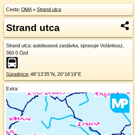
Cesta:
OMA
»
Strand utca
Strand utca
Strand utca
: autobusová zastávka, spravuje Volánbusz,
360 0
Ózd
Súradnice:
48°13'35"N
,
20°16'19"E
Extra: