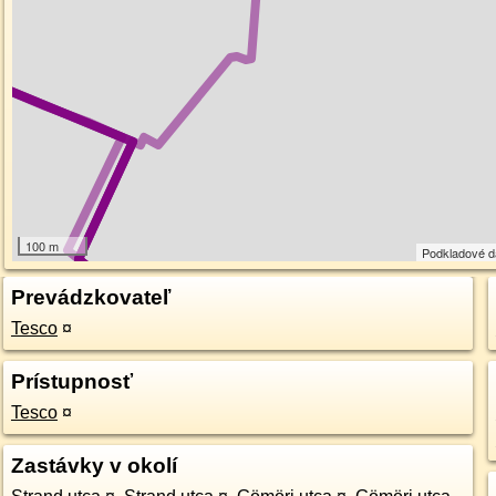
100 m
Podkladové 
Prevádzkovateľ
Tesco
¤
Prístupnosť
Tesco
¤
Zastávky v okolí