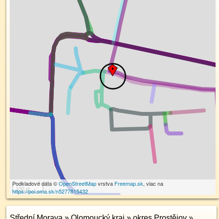
Podkladové dáta ©
OpenStreetMap
vrstva
Freemap.sk
, viac na
100 m
https://poi.oma.sk/n5277815432
Střední Morava
»
Olomoucký kraj
»
okres Prostějov
»