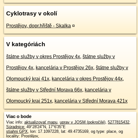
Cyklotrasy v okolí
Prostějov, dopr.hřiště - Skalka
¤
V kategóriách
štátne služby v okres Prostějov 4x
,
štátne služby v
Prostějov 4x
,
kancelária v Prostějov 26x
,
štátne služby v
Olomoucký kraj 41x
,
kancelária v okres Prostějov 44x
,
štátne služby v Střední Morava 66x
,
kancelária v
Olomoucký kraj 251x
,
kancelária v Střední Morava 421x
Viac o bode
Viac info:
aktualizovať mapu
,
uprav v JOSM (pokročilé)
,
5277815432
,
Súradnice:
49°28'24"N
,
17°6'35"E
stiahni GPX
, lon: 17.1097228, lat: 49.4735169, og type: place, og
locality: Prostějov,