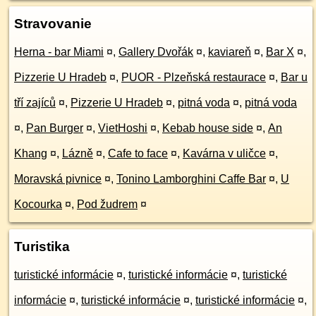
Stravovanie
Herna - bar Miami
¤
,
Gallery Dvořák
¤
,
kaviareň
¤
,
Bar X
¤
,
Pizzerie U Hradeb
¤
,
PUOR - Plzeňská restaurace
¤
,
Bar u
tří zajíců
¤
,
Pizzerie U Hradeb
¤
,
pitná voda
¤
,
pitná voda
¤
,
Pan Burger
¤
,
VietHoshi
¤
,
Kebab house side
¤
,
An
Khang
¤
,
Lázně
¤
,
Cafe to face
¤
,
Kavárna v uličce
¤
,
Moravská pivnice
¤
,
Tonino Lamborghini Caffe Bar
¤
,
U
Kocourka
¤
,
Pod žudrem
¤
Turistika
turistické informácie
¤
,
turistické informácie
¤
,
turistické
informácie
¤
,
turistické informácie
¤
,
turistické informácie
¤
,