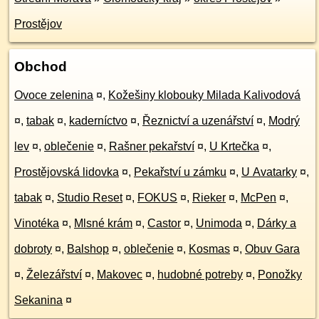
Prostějov
Obchod
Ovoce zelenina
¤
,
Kožešiny klobouky Milada Kalivodová
¤
,
tabak
¤
,
kaderníctvo
¤
,
Řeznictví a uzenářství
¤
,
Modrý
lev
¤
,
oblečenie
¤
,
Rašner pekařství
¤
,
U Krtečka
¤
,
Prostějovská lidovka
¤
,
Pekařství u zámku
¤
,
U Avatarky
¤
,
tabak
¤
,
Studio Reset
¤
,
FOKUS
¤
,
Rieker
¤
,
McPen
¤
,
Vinotéka
¤
,
Mlsné krám
¤
,
Castor
¤
,
Unimoda
¤
,
Dárky a
dobroty
¤
,
Balshop
¤
,
oblečenie
¤
,
Kosmas
¤
,
Obuv Gara
¤
,
Železářství
¤
,
Makovec
¤
,
hudobné potreby
¤
,
Ponožky
Sekanina
¤