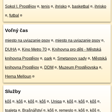
Sokol I. Prostějov
¤
,
tenis
¤
,
ihrisko
¤
,
basketbal
¤
,
ihrisko
¤
,
futbal
¤
Voľný čas
miesto na uviazanie psov
¤
,
miesto na uviazanie psov
¤
,
DUHA
¤
,
Kino Metro 70
¤
,
Knihovna pro děti - Městská
knihovna Prostějov
¤
,
park
¤
,
Smetanovy sady
¤
,
Městská
knihovna Prostějov
¤
,
DDM
¤
,
Muzeum Prostějovska
¤
,
Herna Melloun
¤
Služby
kôš
¤
,
kôš
¤
,
kôš
¤
,
kôš
¤
,
Uniqa
¤
,
kôš
¤
,
kôš
¤
,
kôš
¤
,
toaleta
¤
,
Brašnářství
¤
,
kôš
¤
,
remeslo
¤
,
kôš
¤
,
kôš
¤
,