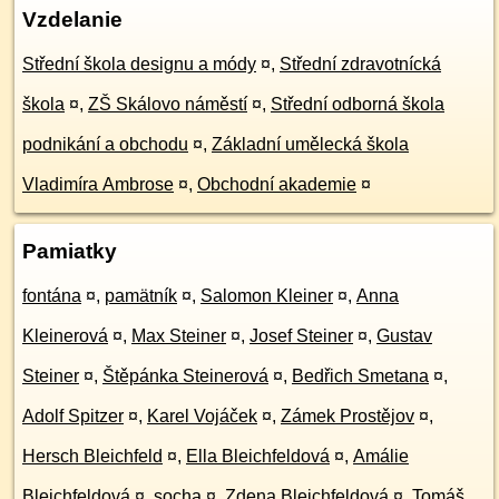
Vzdelanie
Střední škola designu a módy
¤
,
Střední zdravotnícká
škola
¤
,
ZŠ Skálovo náměstí
¤
,
Střední odborná škola
podnikání a obchodu
¤
,
Základní umělecká škola
Vladimíra Ambrose
¤
,
Obchodní akademie
¤
Pamiatky
fontána
¤
,
pamätník
¤
,
Salomon Kleiner
¤
,
Anna
Kleinerová
¤
,
Max Steiner
¤
,
Josef Steiner
¤
,
Gustav
Steiner
¤
,
Štěpánka Steinerová
¤
,
Bedřich Smetana
¤
,
Adolf Spitzer
¤
,
Karel Vojáček
¤
,
Zámek Prostějov
¤
,
Hersch Bleichfeld
¤
,
Ella Bleichfeldová
¤
,
Amálie
Bleichfeldová
¤
,
socha
¤
,
Zdena Bleichfeldová
¤
,
Tomáš