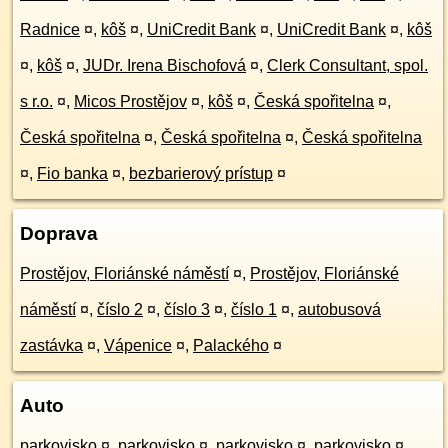
Radnice
¤
,
kôš
¤
,
UniCredit Bank
¤
,
UniCredit Bank
¤
,
kôš
¤
,
kôš
¤
,
JUDr. Irena Bischofová
¤
,
Clerk Consultant, spol.
s r.o.
¤
,
Micos Prostějov
¤
,
kôš
¤
,
Česká spořitelna
¤
,
Česká spořitelna
¤
,
Česká spořitelna
¤
,
Česká spořitelna
¤
,
Fio banka
¤
,
bezbarierový prístup
¤
Doprava
Prostějov, Floriánské náměstí
¤
,
Prostějov, Floriánské
náměstí
¤
,
číslo 2
¤
,
číslo 3
¤
,
číslo 1
¤
,
autobusová
zastávka
¤
,
Vápenice
¤
,
Palackého
¤
Auto
parkovisko
¤
,
parkovisko
¤
,
parkovisko
¤
,
parkovisko
¤
,