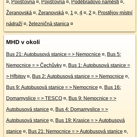
¤
,
Pojišťovna
¤
,
Pojišťovna
¤
,
Poděbradovo náměstí
¤
,
Žeranovská
¤
,
Žeranovská
¤
,
1
¤
,
4
¤
,
2
¤
,
Prostějov místní
nádraží
¤
,
železničná stanica
¤
MHD v okolí
Bus 21: Autobusová stanice = > Nemocnice
¤
,
Bus 5:
Nemocnice = > Čechůvky
¤
,
Bus 1: Autobusová stanice =
> Hřbitov
¤
,
Bus 2: Autobusová stanice = > Nemocnice
¤
,
Bus 9: Autobusová stanice = > Nemocnice
¤
,
Bus 16:
Domamyslice = > TESCO
¤
,
Bus 9: Nemocnice = >
Autobusová stanice
¤
,
Bus 4: Domamyslice = >
Autobusová stanice
¤
,
Bus 19: Krasice = > Autobusová
stanice
¤
,
Bus 21: Nemocnice = > Autobusová stanice
¤
,