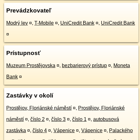
Prevádzkovateľ
Modrý lev
¤
,
T-Mobile
¤
,
UniCredit Bank
¤
,
UniCredit Bank
¤
Prístupnosť
Muzeum Prostějovska
¤
,
bezbarierový prístup
¤
,
Moneta
Bank
¤
Zastávky v okolí
Prostějov, Floriánské náměstí
¤
,
Prostějov, Floriánské
náměstí
¤
,
číslo 2
¤
,
číslo 3
¤
,
číslo 1
¤
,
autobusová
zastávka
¤
,
číslo 4
¤
,
Vápenice
¤
,
Vápenice
¤
,
Palackého