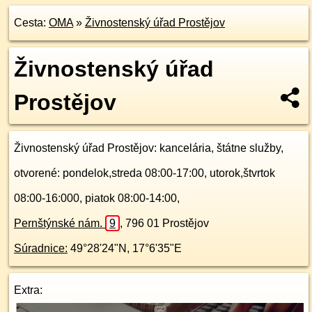
Cesta:
OMA
»
Živnostenský úřad Prostějov
Živnostenský úřad
Prostějov
Živnostenský úřad Prostějov
: kancelária, štátne služby,
otvorené: pondelok,streda 08:00-17:00, utorok,štvrtok
08:00-16:000, piatok 08:00-14:00,
Pernštýnské nám.
9
,
796 01
Prostějov
Súradnice:
49°28'24"N
,
17°6'35"E
Extra: