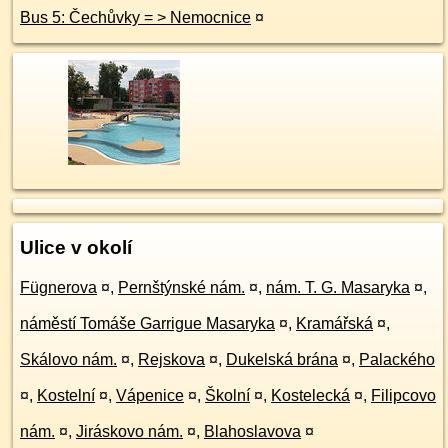
Bus 5: Čechůvky = > Nemocnice
¤
Ulice v okolí
Fügnerova
¤
,
Pernštýnské nám.
¤
,
nám. T. G. Masaryka
¤
,
náměstí Tomáše Garrigue Masaryka
¤
,
Kramářská
¤
,
Skálovo nám.
¤
,
Rejskova
¤
,
Dukelská brána
¤
,
Palackého
¤
,
Kostelní
¤
,
Vápenice
¤
,
Školní
¤
,
Kostelecká
¤
,
Filipcovo
nám.
¤
,
Jiráskovo nám.
¤
,
Blahoslavova
¤