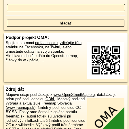
Podpor projekt OMA:
Spojte sa s nami
na facebooku
,
zdieľajte túto
stránku na Facebooku
,
na Twittri
, alebo
umiestnite odkaz na svoju stránku.
Ale hlavne doplňte dáta do Openstreetmap,
články do wikipédie, ...
Zdroj dát
Mapové údaje pochádzajú z
www.OpenStreetMap.org
, databáza je
prístupná pod licenciou
ODbL
.
Mapový podklad
vytvára a aktualizuje
Freemap Slovakia
(www.freemap.sk)
, šíriteľný pod licenciou CC-
BY-SA. Fotky sme čerpali z galérie portálu
freemap.sk, autori fotiek sú uvedení pri
jednotlivých fotkách a sú šíriteľné pod licenciou
CC a z wikipédie. Výškový profil trás čerpáme