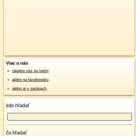
Viac o nás
nájdete nás na twittri
alebo na faceboooku
alebo aj v správach
kde hľadať
čo hľadať