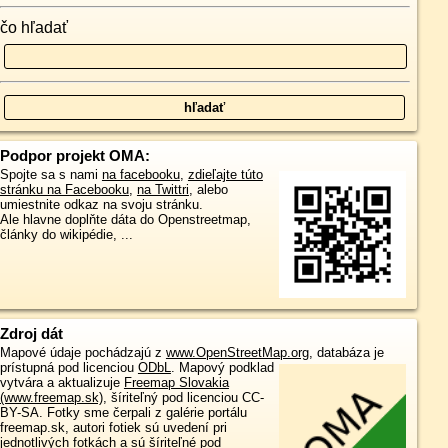
čo hľadať
Podpor projekt OMA:
Spojte sa s nami
na facebooku
,
zdieľajte túto
stránku na Facebooku
,
na Twittri
, alebo
umiestnite odkaz na svoju stránku.
Ale hlavne doplňte dáta do Openstreetmap,
články do wikipédie, ...
Zdroj dát
Mapové údaje pochádzajú z
www.OpenStreetMap.org
, databáza je
prístupná pod licenciou
ODbL
.
Mapový podklad
vytvára a aktualizuje
Freemap Slovakia
(www.freemap.sk)
, šíriteľný pod licenciou CC-
BY-SA. Fotky sme čerpali z galérie portálu
freemap.sk, autori fotiek sú uvedení pri
jednotlivých fotkách a sú šíriteľné pod