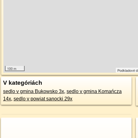
100 m
Podkladové 
V kategóriách
sedlo v gmina Bukowsko 3x
,
sedlo v gmina Komańcza
14x
,
sedlo v powiat sanocki 29x