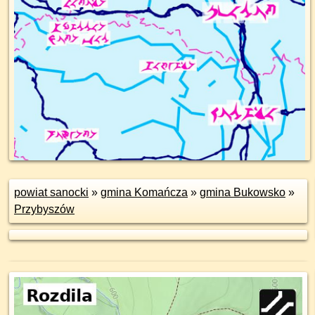
powiat sanocki
»
gmina Komańcza
»
gmina Bukowsko
»
Przybyszów