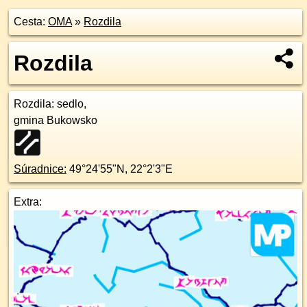
Cesta:
OMA
»
Rozdila
Rozdila
Rozdila
: sedlo,
gmina Bukowsko
Súradnice:
49°24'55"N
,
22°2'3"E
Extra: