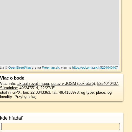
dáta ©
OpenStreetMap
vrstva
Freemap.sk
, viac na
https://poi.oma.sk/n5254040407
Viac o bode
Viac info:
aktualizovať mapu
,
uprav v JOSM (pokročilé)
,
5254040407
,
Súradnice:
49°24'55"N
,
22°2'3"E
stiahni GPX
, lon: 22.0343363, lat: 49.4153978, og type: place, og
locality: Przybyszów,
kde hľadať