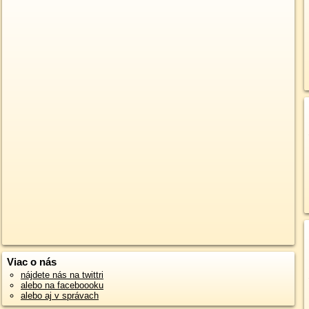
Viac o nás
nájdete nás na twittri
alebo na faceboooku
alebo aj v správach