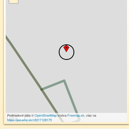
Podkladové dáta ©
OpenStreetMap
vrstva
Freemap.sk
, viac na
100 m
https://poi.oma.sk/n5217128175