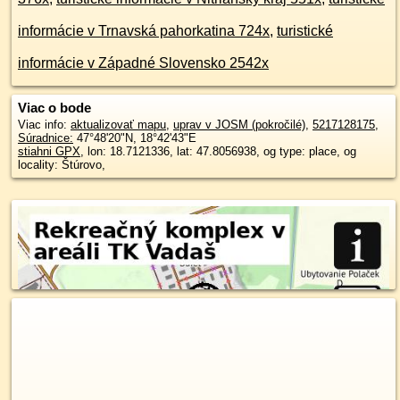
informácie v Trnavská pahorkatina 724x
,
turistické
informácie v Západné Slovensko 2542x
Viac o bode
Viac info:
aktualizovať mapu
,
uprav v JOSM (pokročilé)
,
5217128175
,
Súradnice:
47°48'20"N
,
18°42'43"E
stiahni GPX
, lon: 18.7121336, lat: 47.8056938, og type: place, og
locality: Štúrovo,