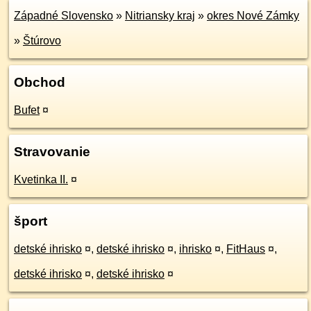
Západné Slovensko
»
Nitriansky kraj
»
okres Nové Zámky
»
Štúrovo
Obchod
Bufet
¤
Stravovanie
Kvetinka II.
¤
šport
detské ihrisko
¤
,
detské ihrisko
¤
,
ihrisko
¤
,
FitHaus
¤
,
detské ihrisko
¤
,
detské ihrisko
¤