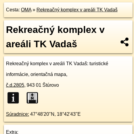
Cesta:
OMA
»
Rekreačný komplex v areáli TK Vadaš
Rekreačný komplex v
areáli TK Vadaš
Rekreačný komplex v areáli TK Vadaš
: turistické
informácie, orientačná mapa,
č.d.
2805
,
943 01
Štúrovo
Súradnice:
47°48'20"N
,
18°42'43"E
Extra: