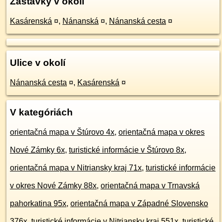
Zastávky v okolí
Kasárenská
¤
,
Nánanská
¤
,
Nánanská cesta
¤
Ulice v okolí
Nánanská cesta
¤
,
Kasárenská
¤
V kategóriách
orientačná mapa v Štúrovo 4x
,
orientačná mapa v okres
Nové Zámky 6x
,
turistické informácie v Štúrovo 8x
,
orientačná mapa v Nitriansky kraj 71x
,
turistické informácie
v okres Nové Zámky 88x
,
orientačná mapa v Trnavská
pahorkatina 95x
,
orientačná mapa v Západné Slovensko
376x
,
turistické informácie v Nitriansky kraj 551x
,
turistické