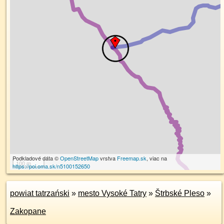
Podkladové dáta ©
OpenStreetMap
vrstva
Freemap.sk
, viac na
100 m
https://poi.oma.sk/n5100152650
powiat tatrzański
»
mesto Vysoké Tatry
»
Štrbské Pleso
»
Zakopane