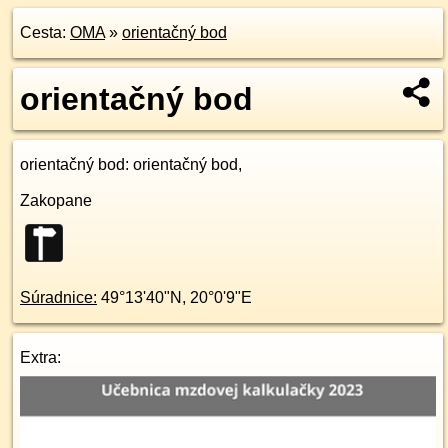
Cesta:
OMA
»
orientačný bod
orientačný bod
orientačný bod
: orientačný bod,
Zakopane
Súradnice:
49°13'40"N
,
20°0'9"E
Extra: