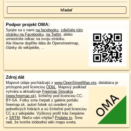
Podpor projekt OMA:
Spojte sa s nami
na facebooku
,
zdieľajte túto
stránku na Facebooku
,
na Twittri
, alebo
umiestnite odkaz na svoju stránku.
Ale hlavne doplňte dáta do Openstreetmap,
články do wikipédie, ...
Zdroj dát
Mapové údaje pochádzajú z
www.OpenStreetMap.org
, databáza je
prístupná pod licenciou
ODbL
.
Mapový podklad
vytvára a aktualizuje
Freemap Slovakia
(www.freemap.sk)
, šíriteľný pod licenciou CC-
BY-SA. Fotky sme čerpali z galérie portálu
freemap.sk, autori fotiek sú uvedení pri
jednotlivých fotkách a sú šíriteľné pod licenciou
CC a z wikipédie. Výškový profil trás čerpáme
z
SRTM
. Niečo vám chýba?
Pridajte to
. Sme
radi, že tvoríte slobodnú wiki mapu sveta.