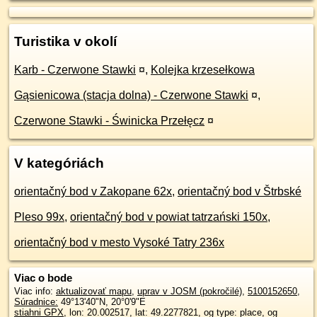
Turistika v okolí
Karb - Czerwone Stawki
¤
,
Kolejka krzesełkowa
Gąsienicowa (stacja dolna) - Czerwone Stawki
¤
,
Czerwone Stawki - Świnicka Przełęcz
¤
V kategóriách
orientačný bod v Zakopane 62x
,
orientačný bod v Štrbské
Pleso 99x
,
orientačný bod v powiat tatrzański 150x
,
orientačný bod v mesto Vysoké Tatry 236x
Viac o bode
Viac info:
aktualizovať mapu
,
uprav v JOSM (pokročilé)
,
5100152650
,
Súradnice:
49°13'40"N
,
20°0'9"E
stiahni GPX
, lon: 20.002517, lat: 49.2277821, og type: place, og