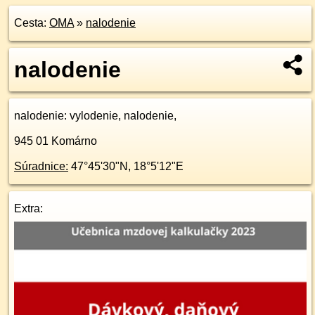
Cesta:
OMA
»
nalodenie
nalodenie
nalodenie
: vylodenie, nalodenie,
945 01
Komárno
Súradnice:
47°45'30"N
,
18°5'12"E
Extra: