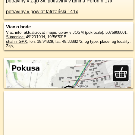
potraviny v Ząb 3x
,
potraviny v gmina Poronin 17x
,
potraviny v powiat tatrzański 141x
Viac o bode
Viac info:
aktualizovať mapu
,
uprav v JOSM (pokročilé)
,
5075908001
,
Súradnice:
49°20'19"N
,
19°56'53"E
stiahni GPX
, lon: 19.94829, lat: 49.3388272, og type: place, og locality:
Ząb,