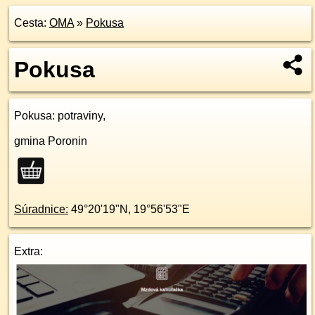
Cesta:
OMA
»
Pokusa
Pokusa
Pokusa
: potraviny,
gmina Poronin
Súradnice:
49°20'19"N
,
19°56'53"E
Extra: