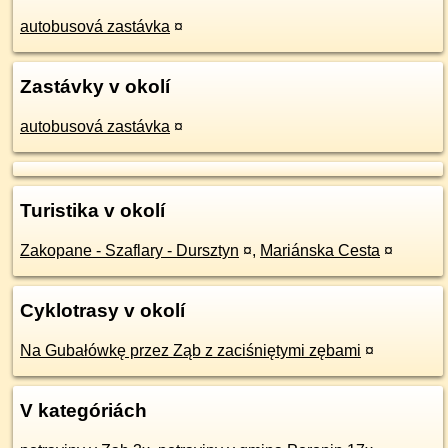
autobusová zastávka
¤
Zastávky v okolí
autobusová zastávka
¤
Turistika v okolí
Zakopane - Szaflary - Dursztyn
¤
,
Mariánska Cesta
¤
Cyklotrasy v okolí
Na Gubałówkę przez Ząb z zaciśniętymi zębami
¤
V kategóriách