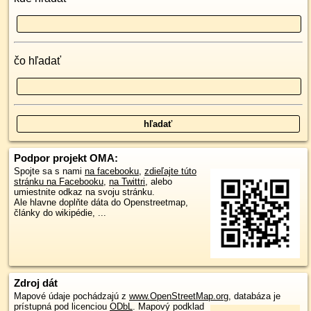
čo hľadať
Podpor projekt OMA:
Spojte sa s nami
na facebooku
,
zdieľajte túto
stránku na Facebooku
,
na Twittri
, alebo
umiestnite odkaz na svoju stránku.
Ale hlavne doplňte dáta do Openstreetmap,
články do wikipédie, ...
Zdroj dát
Mapové údaje pochádzajú z
www.OpenStreetMap.org
, databáza je
prístupná pod licenciou
ODbL
.
Mapový podklad