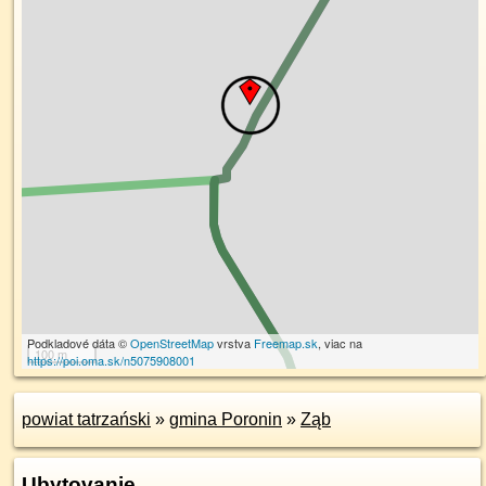
Podkladové dáta ©
OpenStreetMap
vrstva
Freemap.sk
, viac na
100 m
https://poi.oma.sk/n5075908001
powiat tatrzański
»
gmina Poronin
»
Ząb
Ubytovanie