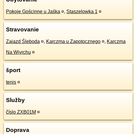
Pokoje Gościnne u Jaśka
¤
,
Staszelowka 1
¤
Stravovanie
Zajazd Śleboda
¤
,
Karczma u Zapotocznego
¤
,
Karczma
Na Wiyrchu
¤
šport
tenis
¤
Služby
číslo ZXB01M
¤
Doprava