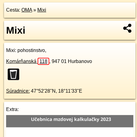
Cesta:
OMA
»
Mixi
Mixi
Mixi
: pohostinstvo,
Komárňanská
118
,
947 01
Hurbanovo
Súradnice:
47°52'28"N
,
18°11'33"E
Extra: