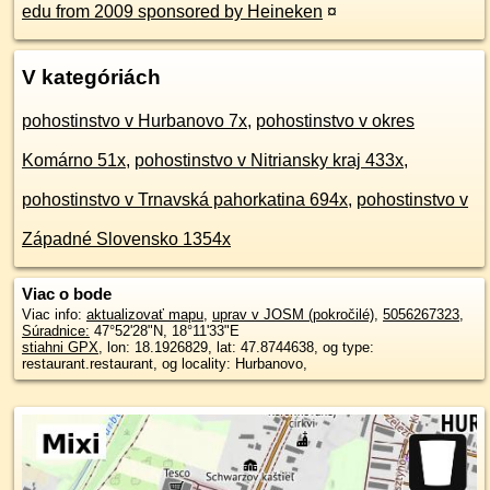
edu from 2009 sponsored by Heineken
¤
V kategóriách
pohostinstvo v Hurbanovo 7x
,
pohostinstvo v okres
Komárno 51x
,
pohostinstvo v Nitriansky kraj 433x
,
pohostinstvo v Trnavská pahorkatina 694x
,
pohostinstvo v
Západné Slovensko 1354x
Viac o bode
Viac info:
aktualizovať mapu
,
uprav v JOSM (pokročilé)
,
5056267323
,
Súradnice:
47°52'28"N
,
18°11'33"E
stiahni GPX
, lon: 18.1926829, lat: 47.8744638, og type:
restaurant.restaurant, og locality: Hurbanovo,