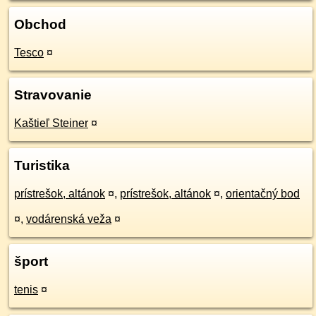
Obchod
Tesco
¤
Stravovanie
Kaštieľ Steiner
¤
Turistika
prístrešok, altánok
¤
,
prístrešok, altánok
¤
,
orientačný bod
¤
,
vodárenská veža
¤
šport
tenis
¤