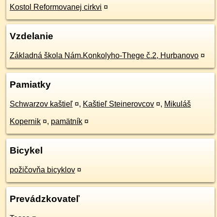
Kostol Reformovanej cirkvi
¤
Vzdelanie
Základná škola Nám.Konkolyho-Thege č.2, Hurbanovo
¤
Pamiatky
Schwarzov kaštieľ
¤
,
Kaštieľ Steinerovcov
¤
,
Mikuláš
Kopernik
¤
,
pamätník
¤
Bicykel
požičovňa bicyklov
¤
Prevádzkovateľ