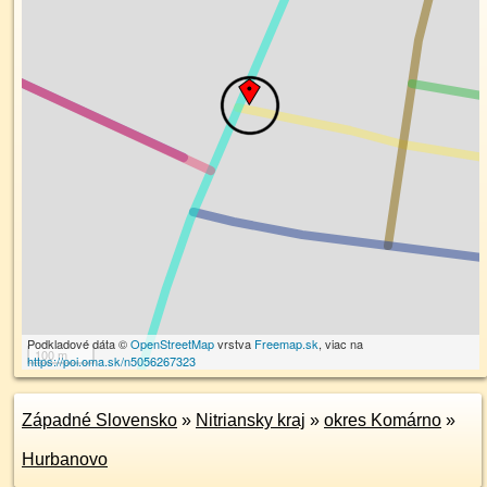
Podkladové dáta ©
OpenStreetMap
vrstva
Freemap.sk
, viac na
100 m
https://poi.oma.sk/n5056267323
Západné Slovensko
»
Nitriansky kraj
»
okres Komárno
»
Hurbanovo