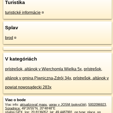
Turistika
turistické informácie
¤
Splav
brod
¤
V kategóriách
prístrešok, altánok v Wierchomla Wielka 5x
,
prístrešok,
altánok v gmina Piwniczna-Zdrój 34x
,
prístrešok, altánok v
powiat nowosądecki 283x
Viac o bode
Viac info:
aktualizovať mapu
,
uprav v JOSM (pokročilé)
,
5002096923
,
Súradnice:
49°26'55"N
,
20°48'48"E
stiahni GPX
, lon: 20.8136052, lat: 49.4487991, og type: place, og