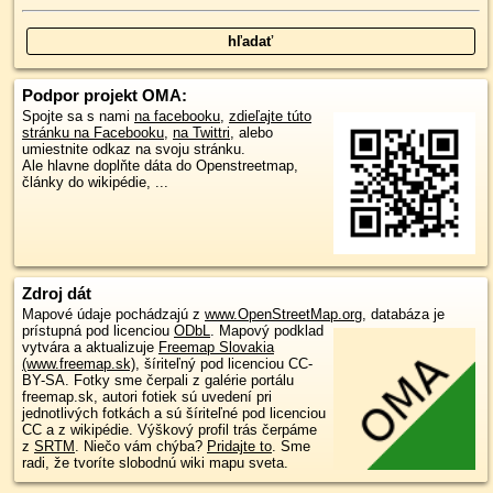
Podpor projekt OMA:
Spojte sa s nami
na facebooku
,
zdieľajte túto
stránku na Facebooku
,
na Twittri
, alebo
umiestnite odkaz na svoju stránku.
Ale hlavne doplňte dáta do Openstreetmap,
články do wikipédie, ...
Zdroj dát
Mapové údaje pochádzajú z
www.OpenStreetMap.org
, databáza je
prístupná pod licenciou
ODbL
.
Mapový podklad
vytvára a aktualizuje
Freemap Slovakia
(www.freemap.sk)
, šíriteľný pod licenciou CC-
BY-SA. Fotky sme čerpali z galérie portálu
freemap.sk, autori fotiek sú uvedení pri
jednotlivých fotkách a sú šíriteľné pod licenciou
CC a z wikipédie. Výškový profil trás čerpáme
z
SRTM
. Niečo vám chýba?
Pridajte to
. Sme
radi, že tvoríte slobodnú wiki mapu sveta.