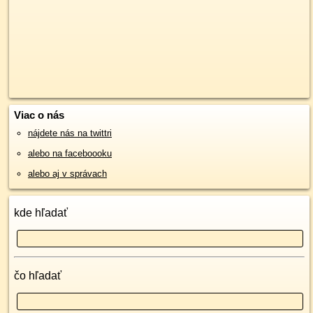
Viac o nás
nájdete nás na twittri
alebo na faceboooku
alebo aj v správach
kde hľadať
čo hľadať