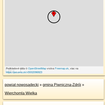
Podkladové dáta ©
OpenStreetMap
vrstva
Freemap.sk
, viac na
100 m
https://poi.oma.sk/n5002096923
powiat nowosądecki
»
gmina Piwniczna-Zdrój
»
Wierchomla Wielka