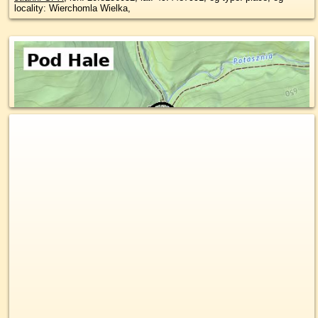
locality: Wierchomla Wielka,