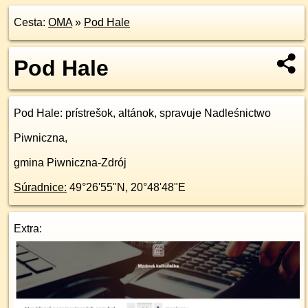
Cesta:
OMA
»
Pod Hale
Pod Hale
Pod Hale
: prístrešok, altánok, spravuje Nadleśnictwo
Piwniczna,
gmina Piwniczna-Zdrój
Súradnice:
49°26'55"N
,
20°48'48"E
Extra: