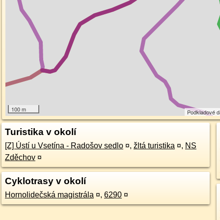
100 m
Podkladové 
Turistika v okolí
[Z] Ústí u Vsetína - Radošov sedlo
¤
,
žltá turistika
¤
,
NS
Zděchov
¤
Cyklotrasy v okolí
Hornolidečská magistrála
¤
,
6290
¤