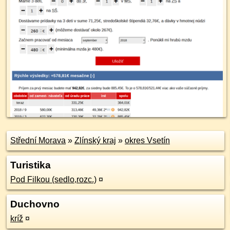
Střední Morava
»
Zlínský kraj
»
okres Vsetín
Turistika
Pod Filkou (sedlo,rozc.)
¤
Duchovno
kríž
¤