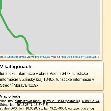
dáta ©
OpenStreetMap
vrstva
Freemap.sk
, viac na
https://poi.oma.sk/n4988892174
V kategóriách
turistické informácie v okres Vsetín 647x
,
turistické
informácie v Zlínský kraj 1840x
,
turistické informácie v
Střední Morava 4119x
Viac o bode
Viac info:
aktualizovať mapu
,
uprav v JOSM (pokročilé)
,
4988892174
,
Súradnice:
49°15'28"N
,
18°3'46"E
stiahni GPX
, lon: 18.0629775, lat: 49.2579084, og type: place, og