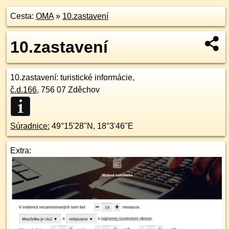
Cesta:
OMA
»
10.zastavení
10.zastavení
10.zastavení
: turistické informácie,
č.d.
166
,
756 07
Zděchov
Súradnice:
49°15'28"N
,
18°3'46"E
Extra: