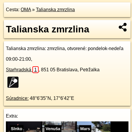
Cesta:
OMA
»
Talianska zmrzlina
Talianska zmrzlina
Talianska zmrzlina
: zmrzlina, otvorené: pondelok-nedeľa
09:00-21:00,
Starhradská
1
,
851 05
Bratislava, Petržalka
Súradnice:
48°6'35"N
,
17°6'42"E
Extra: