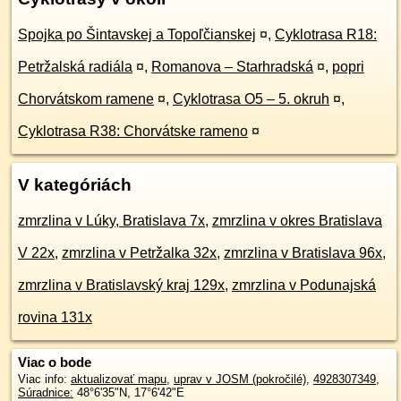
Spojka po Šintavskej a Topoľčianskej
¤
,
Cyklotrasa R18:
Petržalská radiála
¤
,
Romanova – Starhradská
¤
,
popri
Chorvátskom ramene
¤
,
Cyklotrasa O5 – 5. okruh
¤
,
Cyklotrasa R38: Chorvátske rameno
¤
V kategóriách
zmrzlina v Lúky, Bratislava 7x
,
zmrzlina v okres Bratislava
V 22x
,
zmrzlina v Petržalka 32x
,
zmrzlina v Bratislava 96x
,
zmrzlina v Bratislavský kraj 129x
,
zmrzlina v Podunajská
rovina 131x
Viac o bode
Viac info:
aktualizovať mapu
,
uprav v JOSM (pokročilé)
,
4928307349
,
Súradnice:
48°6'35"N
,
17°6'42"E