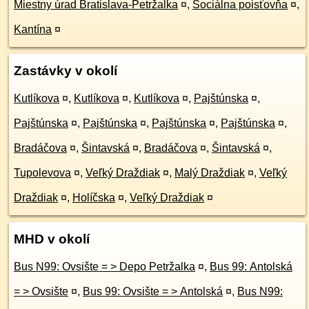
Miestny úrad Bratislava-Petržalka
¤
,
Sociálna poisťovňa
¤
,
Kantína
¤
Zastávky v okolí
Kutlíkova
¤
,
Kutlíkova
¤
,
Kutlíkova
¤
,
Pajštúnska
¤
,
Pajštúnska
¤
,
Pajštúnska
¤
,
Pajštúnska
¤
,
Pajštúnska
¤
,
Bradáčova
¤
,
Šintavská
¤
,
Bradáčova
¤
,
Šintavská
¤
,
Tupolevova
¤
,
Veľký Draždiak
¤
,
Malý Draždiak
¤
,
Veľký
Draždiak
¤
,
Holíčska
¤
,
Veľký Draždiak
¤
MHD v okolí
Bus N99: Ovsište = > Depo Petržalka
¤
,
Bus 99: Antolská
= > Ovsište
¤
,
Bus 99: Ovsište = > Antolská
¤
,
Bus N99: