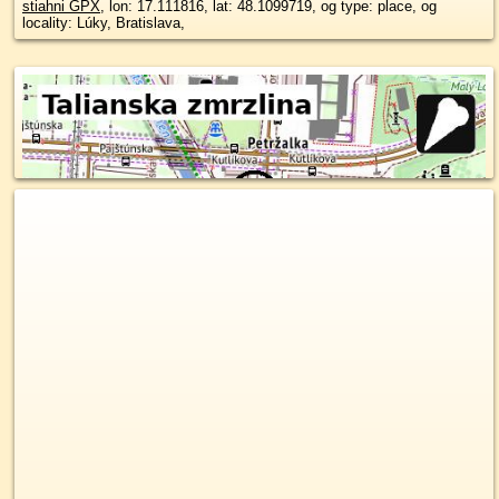
stiahni GPX
, lon: 17.111816, lat: 48.1099719, og type: place, og
locality: Lúky, Bratislava,