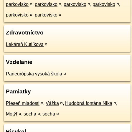
parkovisko
¤
,
parkovisko
¤
,
parkovisko
¤
,
parkovisko
¤
,
parkovisko
¤
,
parkovisko
¤
Zdravotníctvo
Lekáreň Kutlíkova
¤
Vzdelanie
Paneurópska vysoká škola
¤
Pamiatky
Pieseň mladosti
¤
,
Vážka
¤
,
Hudobná fontána Nika
¤
,
Motýľ
¤
,
socha
¤
,
socha
¤
Bicykel