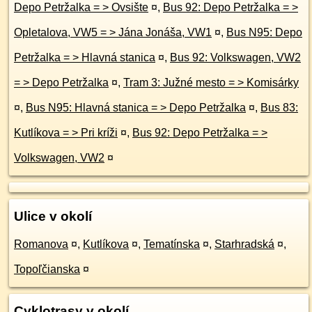
Depo Petržalka = > Ovsište
¤
,
Bus 92: Depo Petržalka = >
Opletalova, VW5 = > Jána Jonáša, VW1
¤
,
Bus N95: Depo
Petržalka = > Hlavná stanica
¤
,
Bus 92: Volkswagen, VW2
= > Depo Petržalka
¤
,
Tram 3: Južné mesto = > Komisárky
¤
,
Bus N95: Hlavná stanica = > Depo Petržalka
¤
,
Bus 83:
Kutlíkova = > Pri kríži
¤
,
Bus 92: Depo Petržalka = >
Volkswagen, VW2
¤
Ulice v okolí
Romanova
¤
,
Kutlíkova
¤
,
Tematínska
¤
,
Starhradská
¤
,
Topoľčianska
¤
Cyklotrasy v okolí