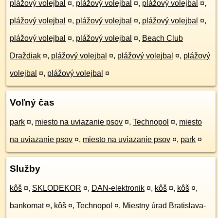
plážový volejbal
¤
,
plážový volejbal
¤
,
plážový volejbal
¤
,
plážový volejbal
¤
,
plážový volejbal
¤
,
plážový volejbal
¤
,
plážový volejbal
¤
,
plážový volejbal
¤
,
Beach Club
Draždiak
¤
,
plážový volejbal
¤
,
plážový volejbal
¤
,
plážový
volejbal
¤
,
plážový volejbal
¤
Voľný čas
park
¤
,
miesto na uviazanie psov
¤
,
Technopol
¤
,
miesto
na uviazanie psov
¤
,
miesto na uviazanie psov
¤
,
park
¤
Služby
kôš
¤
,
SKLODEKOR
¤
,
DAN-elektronik
¤
,
kôš
¤
,
kôš
¤
,
bankomat
¤
,
kôš
¤
,
Technopol
¤
,
Miestny úrad Bratislava-