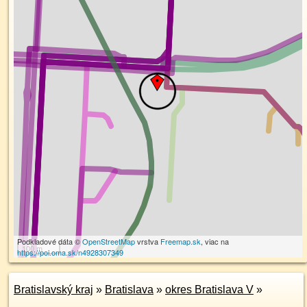
Podkladové dáta ©
OpenStreetMap
vrstva
Freemap.sk
, viac na
100 m
https://poi.oma.sk/n4928307349
Bratislavský kraj
»
Bratislava
»
okres Bratislava V
»