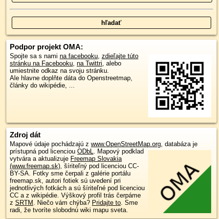
Podpor projekt OMA:
Spojte sa s nami
na facebooku
,
zdieľajte túto
stránku na Facebooku
,
na Twittri
, alebo
umiestnite odkaz na svoju stránku.
Ale hlavne doplňte dáta do Openstreetmap,
články do wikipédie, ...
Zdroj dát
Mapové údaje pochádzajú z
www.OpenStreetMap.org
, databáza je
prístupná pod licenciou
ODbL
.
Mapový podklad
vytvára a aktualizuje
Freemap Slovakia
(www.freemap.sk)
, šíriteľný pod licenciou CC-
BY-SA. Fotky sme čerpali z galérie portálu
freemap.sk, autori fotiek sú uvedení pri
jednotlivých fotkách a sú šíriteľné pod licenciou
CC a z wikipédie. Výškový profil trás čerpáme
z
SRTM
. Niečo vám chýba?
Pridajte to
. Sme
radi, že tvoríte slobodnú wiki mapu sveta.