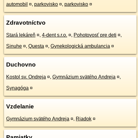
automobil
¤
,
parkovisko
¤
,
parkovisko
¤
Zdravotníctvo
Stará lekáreň
¤
,
4-dent s.r.o.
¤
,
Pohotovosť pre deti
¤
,
Sinuhe
¤
,
Questa
¤
,
Gynekologická ambulancia
¤
Duchovno
Kostol sv. Ondreja
¤
,
Gymnázium svätého Andreja
¤
,
Synagóga
¤
Vzdelanie
Gymnázium svätého Andreja
¤
,
Riadok
¤
Pamiatky