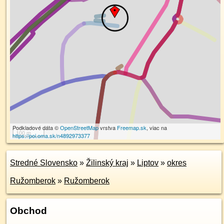
Podkladové dáta ©
OpenStreetMap
vrstva
Freemap.sk
, viac na
100 m
https://poi.oma.sk/n4892973377
Stredné Slovensko
»
Žilinský kraj
»
Liptov
»
okres
Ružomberok
»
Ružomberok
Obchod