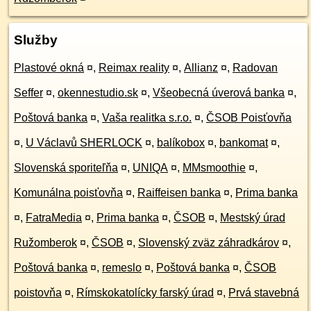
Služby
Plastové okná
¤
,
Reimax reality
¤
,
Allianz
¤
,
Radovan
Seffer
¤
,
okennestudio.sk
¤
,
Všeobecná úverová banka
¤
,
Poštová banka
¤
,
Vaša realitka s.r.o.
¤
,
ČSOB Poisťovňa
¤
,
U Václavů SHERLOCK
¤
,
balíkobox
¤
,
bankomat
¤
,
Slovenská sporiteľňa
¤
,
UNIQA
¤
,
MMsmoothie
¤
,
Komunálna poisťovňa
¤
,
Raiffeisen banka
¤
,
Prima banka
¤
,
FatraMedia
¤
,
Prima banka
¤
,
ČSOB
¤
,
Mestský úrad
Ružomberok
¤
,
ČSOB
¤
,
Slovenský zväz záhradkárov
¤
,
Poštová banka
¤
,
remeslo
¤
,
Poštová banka
¤
,
ČSOB
poistovňa
¤
,
Rímskokatolícky farský úrad
¤
,
Prvá stavebná