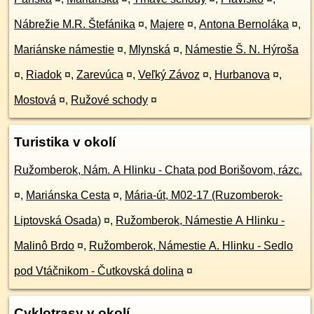
Nábrežie M.R. Štefánika
¤
,
Majere
¤
,
Antona Bernoláka
¤
,
Mariánske námestie
¤
,
Mlynská
¤
,
Námestie Š. N. Hýroša
¤
,
Riadok
¤
,
Zarevúca
¤
,
Veľký Závoz
¤
,
Hurbanova
¤
,
Mostová
¤
,
Ružové schody
¤
Turistika v okolí
Ružomberok, Nám. A Hlinku - Chata pod Borišovom, rázc.
¤
,
Mariánska Cesta
¤
,
Mária-út, M02-17 (Ruzomberok-
Liptovská Osada)
¤
,
Ružomberok, Námestie A Hlinku -
Malinô Brdo
¤
,
Ružomberok, Námestie A. Hlinku - Sedlo
pod Vtáčnikom - Čutkovská dolina
¤
Cyklotrasy v okolí