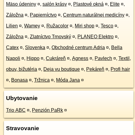
Mäso údeniny
¤
,
salón krásy
¤
,
Plastové okná
¤
,
Elite
¤
,
Záložna
¤
,
Papierníctvo
¤
,
Centrum naturálnej medicíny
¤
,
Lilien
¤
,
Wamey
¤
,
Ružacolor
¤
,
Miri shop
¤
,
Tesco
¤
,
Záložna
¤
,
Zlatníctvo Trnovský
¤
,
PLANEO Elektro
¤
,
Catex
¤
,
Slovenka
¤
,
Obchodné centrum Adria
¤
,
Bella
Napoli
¤
,
Hippo
¤
,
Cukráreň
¤
,
Agness
¤
,
Pavlech
¤
,
Textil,
obuv, bižutéria
¤
,
Deja vu boutique
¤
,
Pekáreň
¤
,
Profi hair
¤
,
Bonasa
¤
,
Tržnica
¤
,
Móda Jana
¤
Ubytovanie
Trio ABC
¤
,
Penzión PaRk
¤
Stravovanie