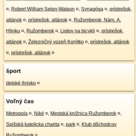
¤
,
Robert William Seton-Watson
¤
,
Synagóga
¤
,
prístrešok,
altánok
¤
,
prístrešok, altánok
¤
,
Ružomberok, Nám. A.
Hlinku
¤
,
Ružomberok
¤
,
Liptov na bicykli
¤
,
prístrešok,
altánok
¤
,
Železničný vozeň Korýtko
¤
,
prístrešok, altánok
¤
,
prístrešok, altánok
¤
šport
detské ihrisko
¤
Voľný čas
Metropola
¤
,
Niké
¤
,
Mestská knižnica Ružomberok
¤
,
Spišská katolicka charita
¤
,
park
¤
,
Klub dôchodcov
Ružomberok
¤