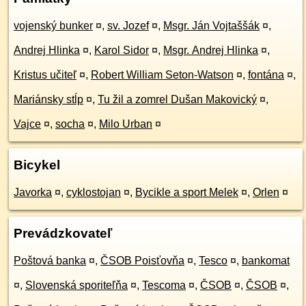
vojenský bunker
¤
,
sv. Jozef
¤
,
Msgr. Ján Vojtaššák
¤
,
Andrej Hlinka
¤
,
Karol Sidor
¤
,
Msgr. Andrej Hlinka
¤
,
Kristus učiteľ
¤
,
Robert William Seton-Watson
¤
,
fontána
¤
,
Mariánsky stĺp
¤
,
Tu žil a zomrel Dušan Makovický
¤
,
Vajce
¤
,
socha
¤
,
Milo Urban
¤
Bicykel
Javorka
¤
,
cyklostojan
¤
,
Bycikle a sport Melek
¤
,
Orlen
¤
Prevádzkovateľ
Poštová banka
¤
,
ČSOB Poisťovňa
¤
,
Tesco
¤
,
bankomat
¤
,
Slovenská sporiteľňa
¤
,
Tescoma
¤
,
ČSOB
¤
,
ČSOB
¤
,