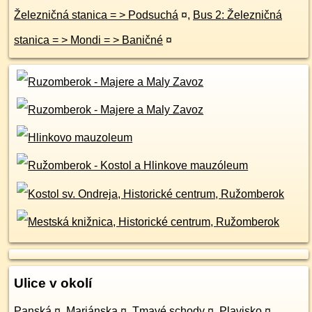
Železničná stanica = > Podsuchá
¤
,
Bus 2: Železničná
stanica = > Mondi = > Baničné
¤
Ulice v okolí
Panská
¤
,
Mariánska
¤
,
Tmavé schody
¤
,
Plavisko
¤
,