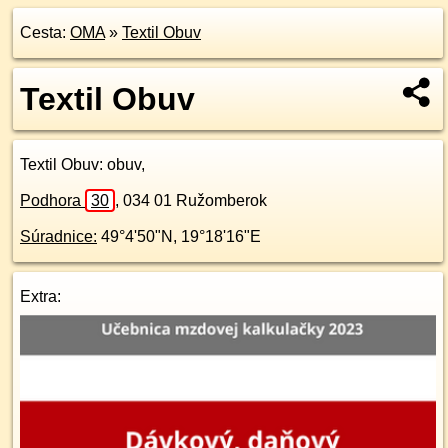
Cesta:
OMA
»
Textil Obuv
Textil Obuv
Textil Obuv
: obuv,
Podhora
30
,
034 01
Ružomberok
Súradnice:
49°4'50"N
,
19°18'16"E
Extra: