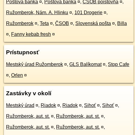
Poštová banka
¤
,
Poštová banka
¤
,
ČSOB poistovňa
¤
,
Ružomberok, Nám. A. Hlinku
¤
,
101 Drogerie
¤
,
Ružomberok
¤
,
Teta
¤
,
ČSOB
¤
,
Slovenská pošta
¤
,
Billa
¤
,
Fanny kebab fresh
¤
Prístupnosť
Mestský úrad Ružomberok
¤
,
GLS Balíkomat
¤
,
Stop Cafe
¤
,
Orlen
¤
Zastávky v okolí
Mestský úrad
¤
,
Riadok
¤
,
Riadok
¤
,
Sihoť
¤
,
Sihoť
¤
,
Ružomberok, aut. st.
¤
,
Ružomberok, aut. st.
¤
,
Ružomberok, aut. st.
¤
,
Ružomberok, aut. st.
¤
,