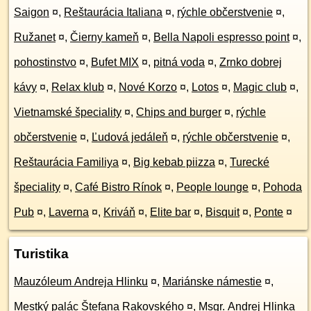
Saigon
¤
,
Reštaurácia Italiana
¤
,
rýchle občerstvenie
¤
,
Ružanet
¤
,
Čierny kameň
¤
,
Bella Napoli espresso point
¤
,
pohostinstvo
¤
,
Bufet MIX
¤
,
pitná voda
¤
,
Zrnko dobrej
kávy
¤
,
Relax klub
¤
,
Nové Korzo
¤
,
Lotos
¤
,
Magic club
¤
,
Vietnamské špeciality
¤
,
Chips and burger
¤
,
rýchle
občerstvenie
¤
,
Ľudová jedáleň
¤
,
rýchle občerstvenie
¤
,
Reštaurácia Familiya
¤
,
Big kebab piizza
¤
,
Turecké
špeciality
¤
,
Café Bistro Rínok
¤
,
People lounge
¤
,
Pohoda
Pub
¤
,
Laverna
¤
,
Kriváň
¤
,
Elite bar
¤
,
Bisquit
¤
,
Ponte
¤
Turistika
Mauzóleum Andreja Hlinku
¤
,
Mariánske námestie
¤
,
Mestký palác Štefana Rakovského
¤
,
Msgr. Andrej Hlinka