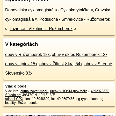
Donovalská cyklomagistrála - Cyklokorytnička
¤
,
Oravská
cyklomagistrála
¤
,
Podsuchá - Smrekovica - Ružomberok
¤
,
Jazierce - Vlkolínec - Ružomberok
¤
V kategóriách
obuv v Ružomberok 12x
,
obuv v okres Ružomberok 12x
,
obuv v Liptov 15x
,
obuv v Žilinský kraj 54x
,
obuv v Stredné
Slovensko 83x
Viac o bode
Viac info:
aktualizovať mapu
,
uprav v JOSM (pokročilé)
,
4892973377
,
Súradnice:
49°4'50"N
,
19°18'16"E
stiahni GPX
, lon: 19.3046609, lat: 49.0807466, og type: place, og
locality: Ružomberok,