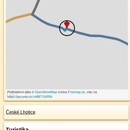
Podkladové dáta ©
OpenStreetMap
vrstva
Freemap.sk
, viac na
100 m
https://poi.oma.sk/n4887104554
České Lhotice
Turistika