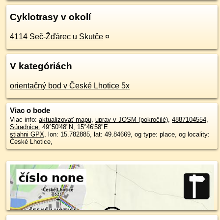
Cyklotrasy v okolí
4114 Seč-Žďárec u Skutče
¤
V kategóriách
orientačný bod v České Lhotice 5x
Viac o bode
Viac info:
aktualizovať mapu
,
uprav v JOSM (pokročilé)
,
4887104554
,
Súradnice:
49°50'48"N
,
15°46'58"E
stiahni GPX
, lon: 15.782885, lat: 49.84669, og type: place, og locality:
České Lhotice,