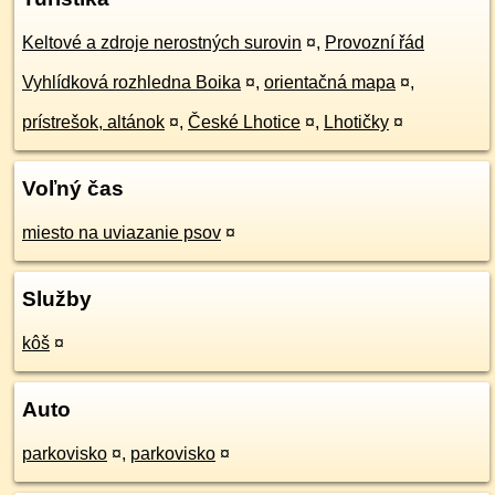
Keltové a zdroje nerostných surovin
¤
,
Provozní řád
Vyhlídková rozhledna Boika
¤
,
orientačná mapa
¤
,
prístrešok, altánok
¤
,
České Lhotice
¤
,
Lhotičky
¤
Voľný čas
miesto na uviazanie psov
¤
Služby
kôš
¤
Auto
parkovisko
¤
,
parkovisko
¤