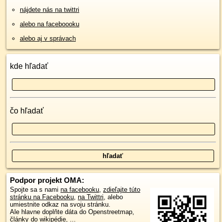
nájdete nás na twittri
alebo na faceboooku
alebo aj v správach
kde hľadať
čo hľadať
Podpor projekt OMA:
Spojte sa s nami
na facebooku
,
zdieľajte túto
stránku na Facebooku
,
na Twittri
, alebo
umiestnite odkaz na svoju stránku.
Ale hlavne doplňte dáta do Openstreetmap,
články do wikipédie, ...