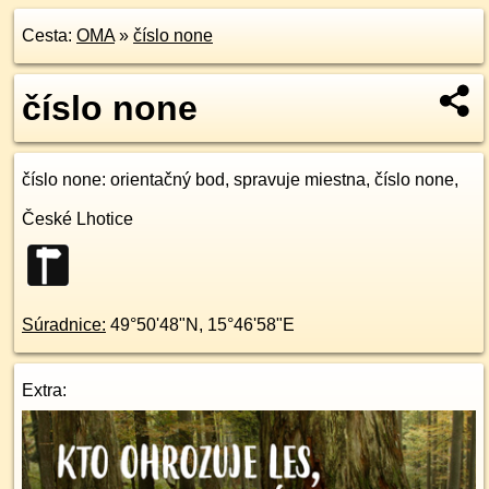
Cesta:
OMA
»
číslo none
číslo none
číslo none
: orientačný bod, spravuje miestna, číslo none,
České Lhotice
Súradnice:
49°50'48"N
,
15°46'58"E
Extra: