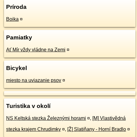
Príroda
Boika
¤
Pamiatky
Ať Mír vždy vládne na Zemi
¤
Bicykel
miesto na uviazanie psov
¤
Turistika v okolí
NS Keltská stezka Železnými horami
¤
,
[M] Vlastivědná
stezka krajem Chrudimky
¤
,
[Ž] Slatiňany - Horní Bradlo
¤