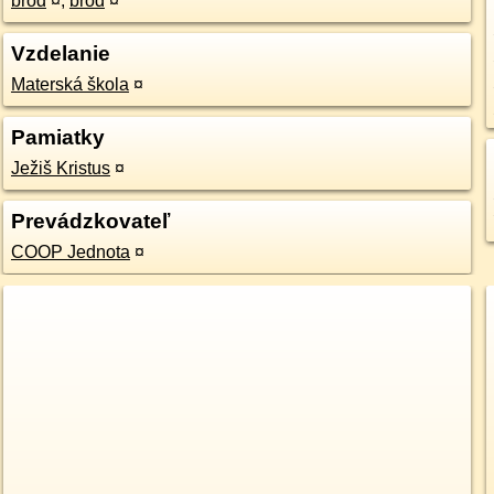
brod
¤
,
brod
¤
Vzdelanie
Materská škola
¤
Pamiatky
Ježiš Kristus
¤
Prevádzkovateľ
COOP Jednota
¤