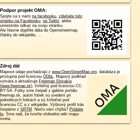
Podpor projekt OMA:
Spojte sa s nami
na facebooku
,
zdieľajte túto
stránku na Facebooku
,
na Twittri
, alebo
umiestnite odkaz na svoju stránku.
Ale hlavne doplňte dáta do Openstreetmap,
články do wikipédie, ...
Zdroj dát
Mapové údaje pochádzajú z
www.OpenStreetMap.org
, databáza je
prístupná pod licenciou
ODbL
.
Mapový podklad
vytvára a aktualizuje
Freemap Slovakia
(www.freemap.sk)
, šíriteľný pod licenciou CC-
BY-SA. Fotky sme čerpali z galérie portálu
freemap.sk, autori fotiek sú uvedení pri
jednotlivých fotkách a sú šíriteľné pod
licenciou CC a z wikipédie. Výškový profil trás
čerpáme z
SRTM
. Niečo vám chýba?
Pridajte
to
. Sme radi, že tvoríte slobodnú wiki mapu
sveta.