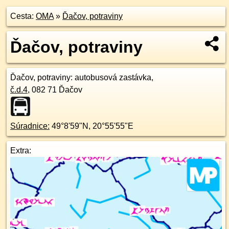
Cesta:
OMA
»
Ďačov, potraviny
Ďačov, potraviny
Ďačov, potraviny
: autobusová zastávka,
č.d.
4
,
082 71
Ďačov
Súradnice:
49°8'59"N
,
20°55'55"E
Extra: