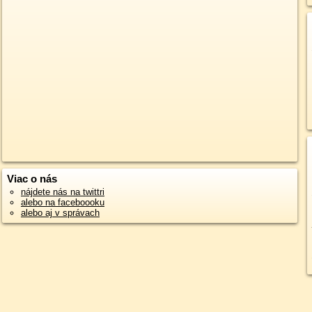
Viac o nás
nájdete nás na twittri
alebo na faceboooku
alebo aj v správach