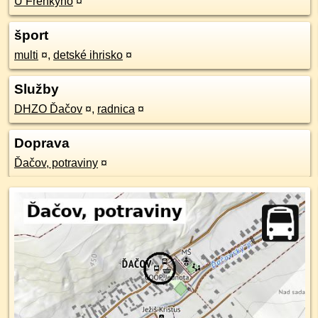
U Frenkyho
¤
šport
multi
¤
,
detské ihrisko
¤
Služby
DHZO Ďačov
¤
,
radnica
¤
Doprava
Ďačov, potraviny
¤