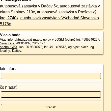
autobusová zastávka v Ďačov 5x
,
autobusová zastávka v
okres Sabinov 210x
,
autobusová zastávka v Prešovský
kraj 2740x
,
autobusová zastávka v Východné Slovensko
5178x
Viac o bode
Viac info:
aktualizovať mapu
,
uprav v JOSM (pokročilé)
,
4885846267
,
Súradnice:
49°8'59"N
,
20°55'55"E
stiahni GPX
, lon: 20.9320072, lat: 49.1499518, og type: place, og
locality: Ďačov,
kde hľadať
čo hľadať