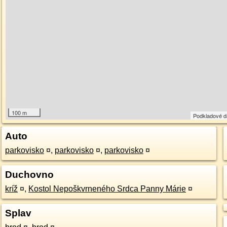
100 m
Podkladové 
Auto
parkovisko
¤
,
parkovisko
¤
,
parkovisko
¤
Duchovno
kríž
¤
,
Kostol Nepoškvrneného Srdca Panny Márie
¤
Splav