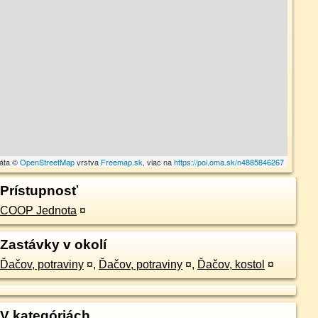
dáta ©
OpenStreetMap
vrstva
Freemap.sk
, viac na
https://poi.oma.sk/n4885846267
Prístupnosť
COOP Jednota
¤
Zastávky v okolí
Ďačov, potraviny
¤
,
Ďačov, potraviny
¤
,
Ďačov, kostol
¤
V kategóriách