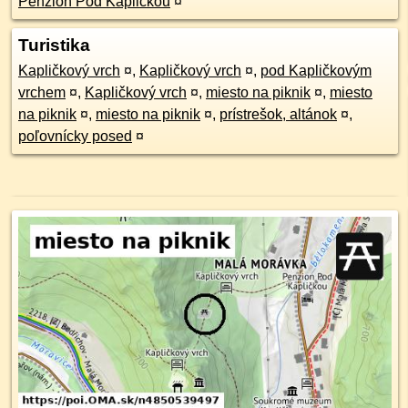
Penzion Pod Kapličkou
¤
Turistika
Kapličkový vrch
¤
,
Kapličkový vrch
¤
,
pod Kapličkovým
vrchem
¤
,
Kapličkový vrch
¤
,
miesto na piknik
¤
,
miesto
na piknik
¤
,
miesto na piknik
¤
,
prístrešok, altánok
¤
,
poľovnícky posed
¤