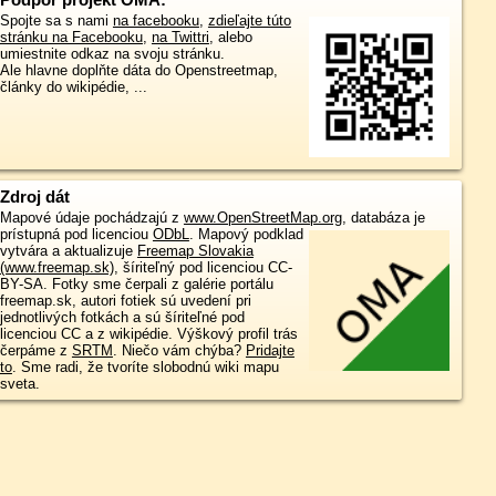
Spojte sa s nami
na facebooku
,
zdieľajte túto
stránku na Facebooku
,
na Twittri
, alebo
umiestnite odkaz na svoju stránku.
Ale hlavne doplňte dáta do Openstreetmap,
články do wikipédie, ...
Zdroj dát
Mapové údaje pochádzajú z
www.OpenStreetMap.org
, databáza je
prístupná pod licenciou
ODbL
.
Mapový podklad
vytvára a aktualizuje
Freemap Slovakia
(www.freemap.sk)
, šíriteľný pod licenciou CC-
BY-SA. Fotky sme čerpali z galérie portálu
freemap.sk, autori fotiek sú uvedení pri
jednotlivých fotkách a sú šíriteľné pod
licenciou CC a z wikipédie. Výškový profil trás
čerpáme z
SRTM
. Niečo vám chýba?
Pridajte
to
. Sme radi, že tvoríte slobodnú wiki mapu
sveta.