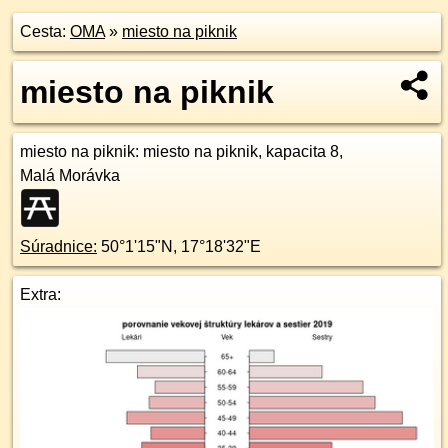
Cesta:
OMA
»
miesto na piknik
miesto na piknik
miesto na piknik
: miesto na piknik, kapacita 8,
Malá Morávka
Súradnice:
50°1'15"N
,
17°18'32"E
Extra: