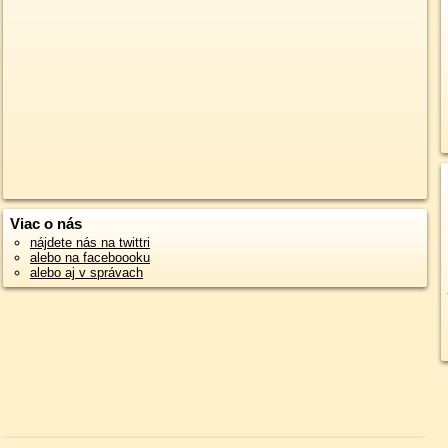
Viac o nás
nájdete nás na twittri
alebo na faceboooku
alebo aj v správach