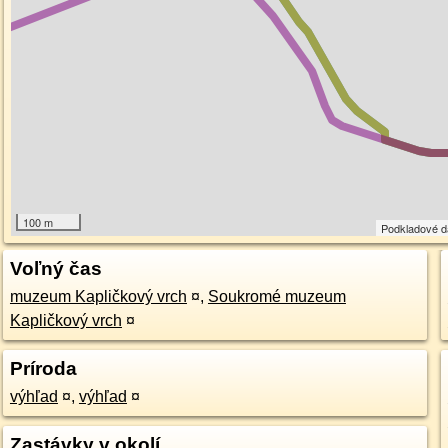
100 m
Podkladové 
Voľný čas
muzeum Kapličkový vrch
¤
,
Soukromé muzeum
Kapličkový vrch
¤
Príroda
výhľad
¤
,
výhľad
¤
Zastávky v okolí