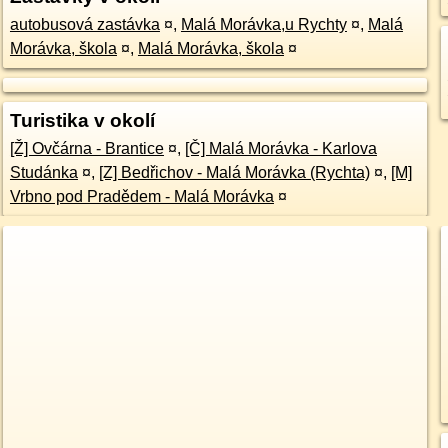
autobusová zastávka
¤
,
Malá Morávka,u Rychty
¤
,
Malá
Morávka, škola
¤
,
Malá Morávka, škola
¤
Turistika v okolí
[Ž] Ovčárna - Brantice
¤
,
[Č] Malá Morávka - Karlova
Studánka
¤
,
[Z] Bedřichov - Malá Morávka (Rychta)
¤
,
[M]
Vrbno pod Pradědem - Malá Morávka
¤