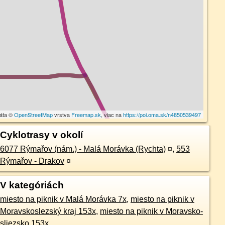
dáta ©
OpenStreetMap
vrstva
Freemap.sk
, viac na
https://poi.oma.sk/n4850539497
Cyklotrasy v okolí
6077 Rýmařov (nám.) - Malá Morávka (Rychta)
¤
,
553
Rýmařov - Drakov
¤
V kategóriách
miesto na piknik v Malá Morávka 7x
,
miesto na piknik v
Moravskoslezský kraj 153x
,
miesto na piknik v Moravsko-
sliezsko 153x