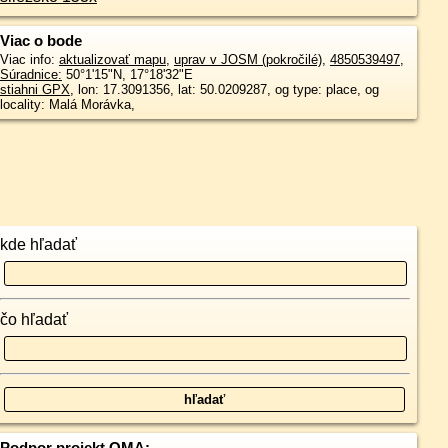
Viac o bode
Viac info:
aktualizovať mapu
,
uprav v JOSM (pokročilé)
,
4850539497
,
Súradnice:
50°1'15"N
,
17°18'32"E
stiahni GPX
, lon: 17.3091356, lat: 50.0209287, og type: place, og
locality: Malá Morávka,
kde hľadať
čo hľadať
Podpor projekt OMA: