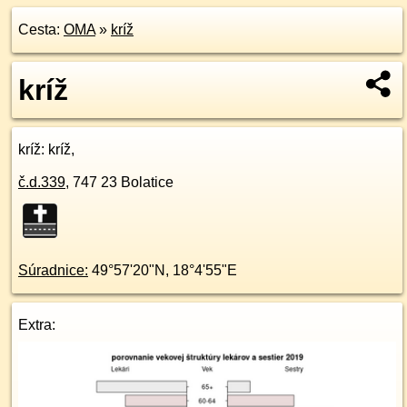
Cesta:
OMA
»
kríž
kríž
kríž
: kríž,
č.d.
339
,
747 23
Bolatice
Súradnice:
49°57'20"N
,
18°4'55"E
Extra: