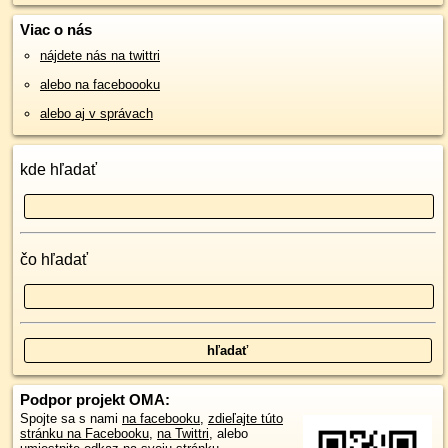
Viac o nás
nájdete nás na twittri
alebo na faceboooku
alebo aj v správach
kde hľadať
čo hľadať
Podpor projekt OMA:
Spojte sa s nami
na facebooku
,
zdieľajte túto
stránku na Facebooku
,
na Twittri
, alebo