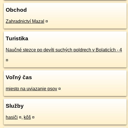
Obchod
Zahradnictví Mazal
¤
Turistika
Naučné stezce po devíti suchých poldrech v Bolaticích - 4
¤
Voľný čas
miesto na uviazanie psov
¤
Služby
hasiči
¤
,
kôš
¤