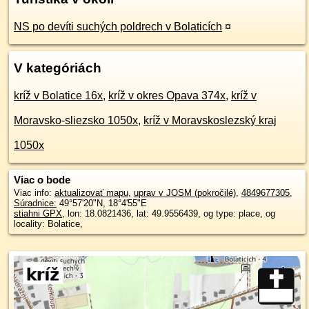
NS po devíti suchých poldrech v Bolaticích
¤
V kategóriách
kríž v Bolatice 16x
,
kríž v okres Opava 374x
,
kríž v
Moravsko-sliezsko 1050x
,
kríž v Moravskoslezský kraj
1050x
Viac o bode
Viac info:
aktualizovať mapu
,
uprav v JOSM (pokročilé)
,
4849677305
,
Súradnice:
49°57'20"N
,
18°4'55"E
stiahni GPX
, lon: 18.0821436, lat: 49.9556439, og type: place, og
locality: Bolatice,