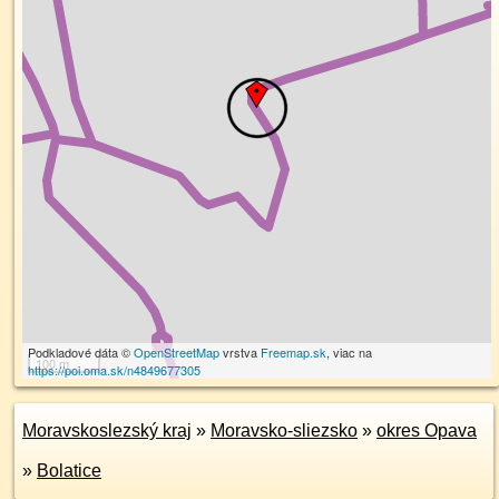
Podkladové dáta ©
OpenStreetMap
vrstva
Freemap.sk
, viac na
100 m
https://poi.oma.sk/n4849677305
Moravskoslezský kraj
»
Moravsko-sliezsko
»
okres Opava
»
Bolatice