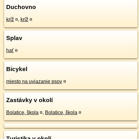
Duchovno
kríž
¤
,
kríž
¤
Splav
hať
¤
Bicykel
miesto na uviazanie psov
¤
Zastávky v okolí
Bolatice, škola
¤
,
Bolatice, škola
¤
Turistika v okolí