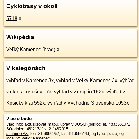
Cyklotrasy v okolí
5718
¤
Wikipédia
Veľký Kamenec (hrad)
¤
V kategóriách
výhľad v Kamenec 3x
,
výhľad v Veľký Kamenec 3x
,
výhľad
v okres Trebišov 17x
,
výhľad v Zemplín 162x
,
výhľad v
Košický kraj 552x
,
výhľad v Východné Slovensko 1053x
Viac o bode
Viac info:
aktualizovať mapu
,
uprav v JOSM (pokročilé)
,
4833381072
,
Súradnice:
48°21'31"N
,
21°48'29"E
stiahni GPX
, lon: 21.8080962, lat: 48.3586443, og type: place, og
locality: Veľký Kamenec,