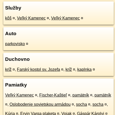
Služby
kôš
¤
,
Veľký Kamenec
¤
,
Veľký Kamenec
¤
Auto
parkovisko
¤
Duchovno
kríž
¤
,
Farský kostol sv. Jozefa
¤
,
kríž
¤
,
kaplnka
¤
Pamiatky
Veľký Kamenec
¤
,
Fischer-Kaštieľ
¤
,
pamätník
¤
,
pamätník
¤
,
Oslobodenie sovietskou armádou
¤
,
socha
¤
,
socha
¤
,
Kúria
¤
,
Ervin Varga plaketa
¤
,
Vojak
¤
,
Gáspár Károlyi
¤