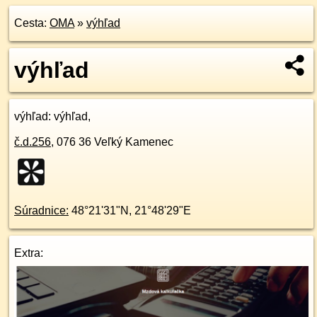
Cesta:
OMA
»
výhľad
výhľad
výhľad
: výhľad,
č.d.
256
,
076 36
Veľký Kamenec
Súradnice:
48°21'31"N
,
21°48'29"E
Extra: