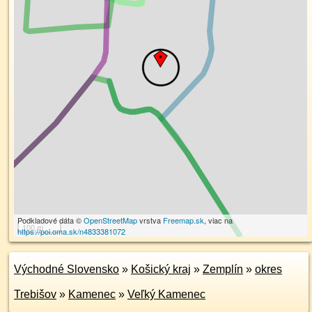
Podkladové dáta ©
OpenStreetMap
vrstva
Freemap.sk
, viac na
100 m
https://poi.oma.sk/n4833381072
Východné Slovensko
»
Košický kraj
»
Zemplín
»
okres
Trebišov
»
Kamenec
»
Veľký Kamenec