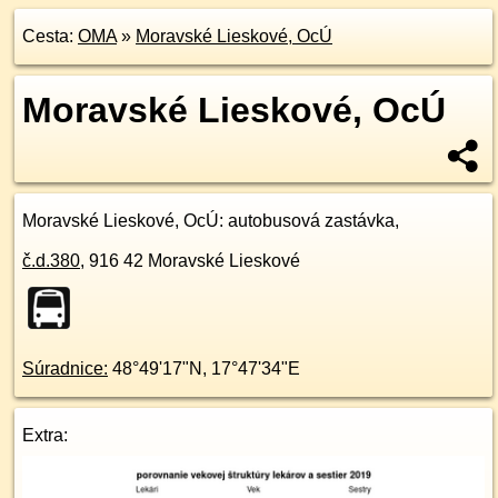
Cesta:
OMA
»
Moravské Lieskové, OcÚ
Moravské Lieskové, OcÚ
Moravské Lieskové, OcÚ
: autobusová zastávka,
č.d.
380
,
916 42
Moravské Lieskové
Súradnice:
48°49'17"N
,
17°47'34"E
Extra: