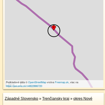
Podkladové dáta ©
OpenStreetMap
vrstva
Freemap.sk
, viac na
100 m
https://poi.oma.sk/n4822886720
Západné Slovensko
»
Trenčiansky kraj
»
okres Nové