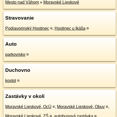
Mesto nad Váhom
»
Moravské Lieskové
Stravovanie
Podjavorinský Hostinec
¤
,
Hostinec u Ikáša
¤
Auto
parkovisko
¤
Duchovno
kostol
¤
Zastávky v okolí
Moravské Lieskové, OcÚ
¤
,
Moravské Lieskové, Obuv
¤
,
Moravské Lieskové, ZŠ
¤
,
autobusová zastávka
¤