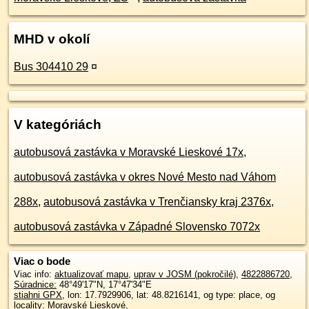
MHD v okolí
Bus 304410 29
¤
V kategóriách
autobusová zastávka v Moravské Lieskové 17x
,
autobusová zastávka v okres Nové Mesto nad Váhom
288x
,
autobusová zastávka v Trenčiansky kraj 2376x
,
autobusová zastávka v Západné Slovensko 7072x
Viac o bode
Viac info:
aktualizovať mapu
,
uprav v JOSM (pokročilé)
,
4822886720
,
Súradnice:
48°49'17"N
,
17°47'34"E
stiahni GPX
, lon: 17.7929906, lat: 48.8216141, og type: place, og
locality: Moravské Lieskové,