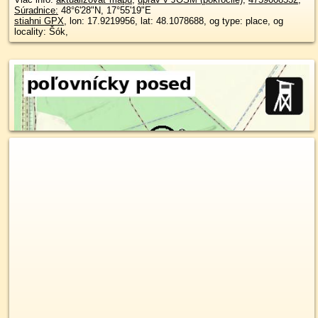
Súradnice:
48°6'28"N
,
17°55'19"E
stiahni GPX
, lon: 17.9219956, lat: 48.1078688, og type: place, og
locality: Šók,