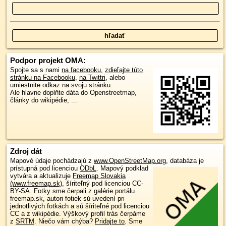
Podpor projekt OMA:
Spojte sa s nami
na facebooku
,
zdieľajte túto
stránku na Facebooku
,
na Twittri
, alebo
umiestnite odkaz na svoju stránku.
Ale hlavne doplňte dáta do Openstreetmap,
články do wikipédie, ...
Zdroj dát
Mapové údaje pochádzajú z
www.OpenStreetMap.org
, databáza je
prístupná pod licenciou
ODbL
.
Mapový podklad
vytvára a aktualizuje
Freemap Slovakia
(www.freemap.sk)
, šíriteľný pod licenciou CC-
BY-SA. Fotky sme čerpali z galérie portálu
freemap.sk, autori fotiek sú uvedení pri
jednotlivých fotkách a sú šíriteľné pod licenciou
CC a z wikipédie. Výškový profil trás čerpáme
z
SRTM
. Niečo vám chýba?
Pridajte to
. Sme