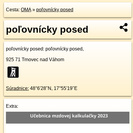
Cesta:
OMA
»
poľovnícky posed
poľovnícky posed
poľovnícky posed
: poľovnícky posed,
925 71
Trnovec nad Váhom
Súradnice:
48°6'28"N
,
17°55'19"E
Extra: