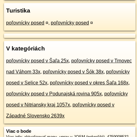
Turistika
poľovnícky posed
¤
,
poľovnícky posed
¤
V kategóriách
poľovnícky posed v Šaľa 25x
,
poľovnícky posed v Trnovec
nad Váhom 33x
,
poľovnícky posed v Šók 38x
,
poľovnícky
posed v Selice 52x
,
poľovnícky posed v okres Šaľa 168x
,
poľovnícky posed v Podunajská rovina 905x
,
poľovnícky
posed v Nitriansky kraj 1057x
,
poľovnícky posed v
Západné Slovensko 2639x
Viac o bode
Viac info:
aktualizovať mapu
,
uprav v JOSM (pokročilé)
,
4759008532
,