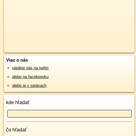
Viac o nás
nájdete nás na twittri
alebo na faceboooku
alebo aj v správach
kde hľadať
čo hľadať