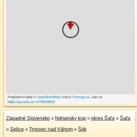
Podkladové dáta ©
OpenStreetMap
vrstva
Freemap.sk
, viac na
100 m
https://poi.oma.sk/n4759008532
Západné Slovensko
»
Nitriansky kraj
»
okres Šaľa
»
Šaľa
»
Selice
»
Trnovec nad Váhom
»
Šók