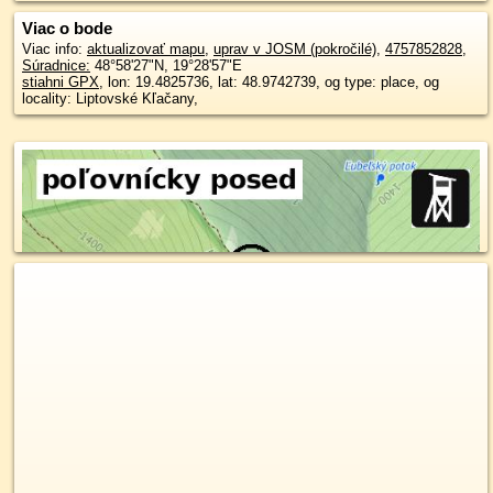
Viac o bode
Viac info:
aktualizovať mapu
,
uprav v JOSM (pokročilé)
,
4757852828
,
Súradnice:
48°58'27"N
,
19°28'57"E
stiahni GPX
, lon: 19.4825736, lat: 48.9742739, og type: place, og
locality: Liptovské Kľačany,