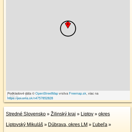
Podkladové dáta ©
OpenStreetMap
vrstva
Freemap.sk
, viac na
100 m
https://poi.oma.sk/n4757852828
Stredné Slovensko
»
Žilinský kraj
»
Liptov
»
okres
Liptovský Mikuláš
»
Dúbrava, okres LM
»
Ľubeľa
»