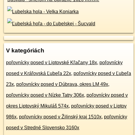
V kategóriách
poľovnícky posed v Liptovské Kľačany 18x
,
poľovnícky
posed v Kráľovská Ľubeľa 22x
,
poľovnícky posed v Ľubeľa
23x
,
poľovnícky posed v Dúbrava, okres LM 49x
,
poľovnícky posed v Nízke Tatry 306x
,
poľovnícky posed v
okres Liptovský Mikuláš 574x
,
poľovnícky posed v Liptov
986x
,
poľovnícky posed v Žilinský kraj 1510x
,
poľovnícky
posed v Stredné Slovensko 3160x