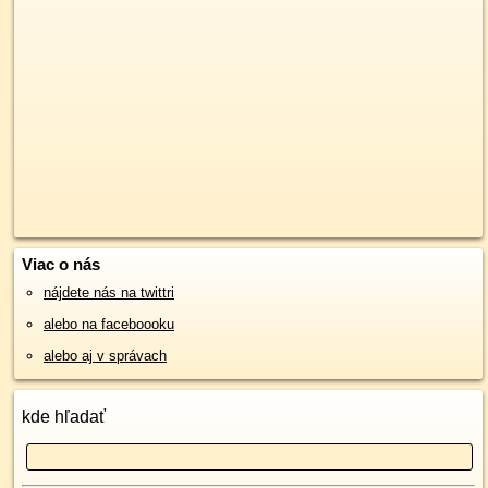
Viac o nás
nájdete nás na twittri
alebo na faceboooku
alebo aj v správach
kde hľadať