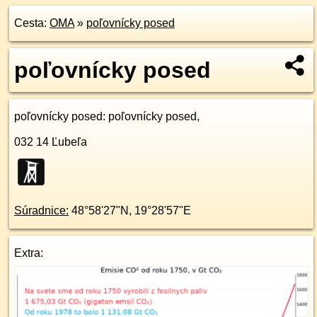
Cesta:
OMA
»
poľovnícky posed
poľovnícky posed
poľovnícky posed
: poľovnícky posed,
032 14
Ľubeľa
Súradnice:
48°58'27"N
,
19°28'57"E
Extra: