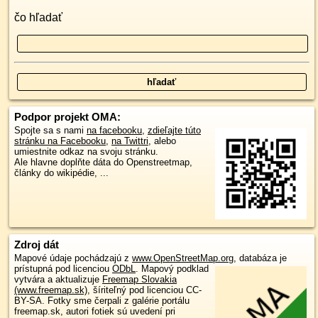
čo hľadať
Podpor projekt OMA:
Spojte sa s nami
na facebooku
,
zdieľajte túto
stránku na Facebooku
,
na Twittri
, alebo
umiestnite odkaz na svoju stránku.
Ale hlavne doplňte dáta do Openstreetmap,
články do wikipédie, ...
Zdroj dát
Mapové údaje pochádzajú z
www.OpenStreetMap.org
, databáza je
prístupná pod licenciou
ODbL
.
Mapový podklad
vytvára a aktualizuje
Freemap Slovakia
(www.freemap.sk)
, šíriteľný pod licenciou CC-
BY-SA. Fotky sme čerpali z galérie portálu
freemap.sk, autori fotiek sú uvedení pri