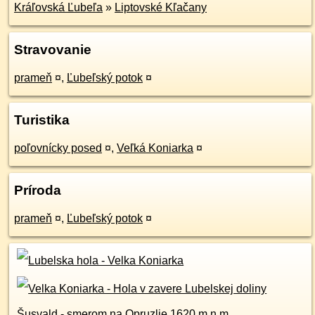
Kráľovská Ľubeľa
»
Liptovské Kľačany
Stravovanie
prameň
¤
,
Ľubeľský potok
¤
Turistika
poľovnícky posed
¤
,
Veľká Koniarka
¤
Príroda
prameň
¤
,
Ľubeľský potok
¤