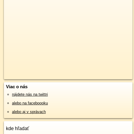
Viac o nás
nájdete nás na twittri
alebo na faceboooku
alebo aj v správach
kde hľadať