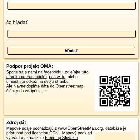
čo hľadať
Podpor projekt OMA:
Spojte sa s nami
na facebooku
,
zdieľajte túto
stránku na Facebooku
,
na Twittri
, alebo
umiestnite odkaz na svoju stránku.
Ale hlavne doplňte dáta do Openstreetmap,
články do wikipédie, ...
Zdroj dát
Mapové údaje pochádzajú z
www.OpenStreetMap.org
, databáza je
prístupná pod licenciou
ODbL
.
Mapový podklad
vytvára a aktualizuje
Freemap Slovakia