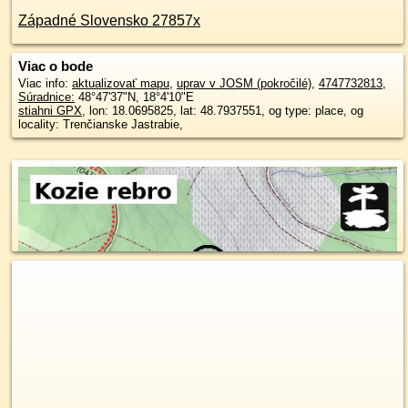
Západné Slovensko 27857x
Viac o bode
Viac info:
aktualizovať mapu
,
uprav v JOSM (pokročilé)
,
4747732813
,
Súradnice:
48°47'37"N
,
18°4'10"E
stiahni GPX
, lon: 18.0695825, lat: 48.7937551, og type: place, og
locality: Trenčianske Jastrabie,