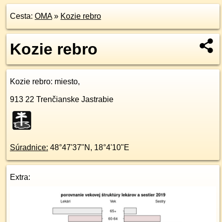
Cesta:
OMA
»
Kozie rebro
Kozie rebro
Kozie rebro
: miesto,
913 22
Trenčianske Jastrabie
Súradnice:
48°47'37"N
,
18°4'10"E
Extra: