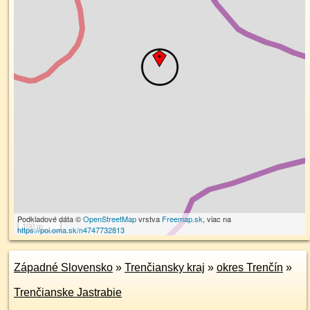
Podkladové dáta ©
OpenStreetMap
vrstva
Freemap.sk
, viac na
100 m
https://poi.oma.sk/n4747732813
Západné Slovensko
»
Trenčiansky kraj
»
okres Trenčín
»
Trenčianske Jastrabie