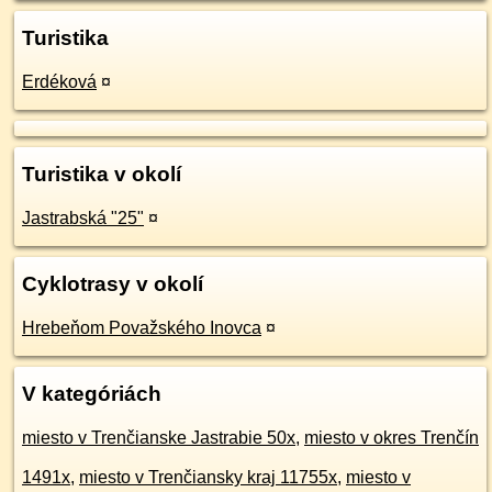
Turistika
Erdéková
¤
Turistika v okolí
Jastrabská "25"
¤
Cyklotrasy v okolí
Hrebeňom Považského Inovca
¤
V kategóriách
miesto v Trenčianske Jastrabie 50x
,
miesto v okres Trenčín
1491x
,
miesto v Trenčiansky kraj 11755x
,
miesto v