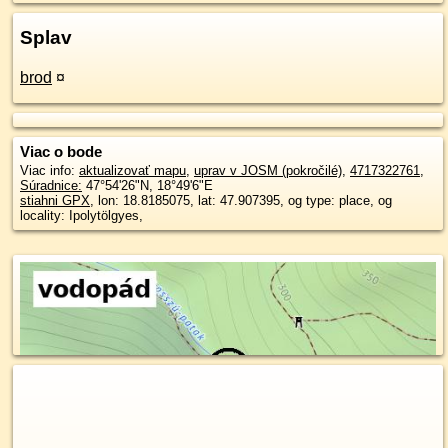
Splav
brod
¤
Viac o bode
Viac info:
aktualizovať mapu
,
uprav v JOSM (pokročilé)
,
4717322761
,
Súradnice:
47°54'26"N
,
18°49'6"E
stiahni GPX
, lon: 18.8185075, lat: 47.907395, og type: place, og
locality: Ipolytölgyes,