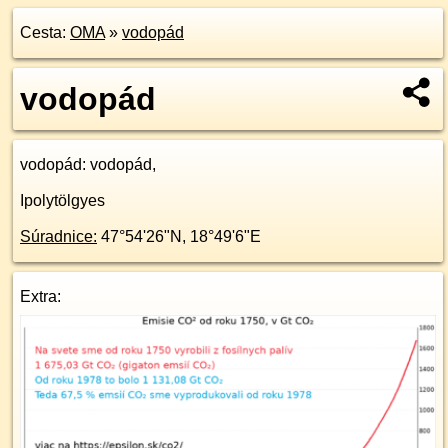
Cesta:
OMA
»
vodopád
vodopád
vodopád
: vodopád,
Ipolytölgyes
Súradnice:
47°54'26"N
,
18°49'6"E
Extra: