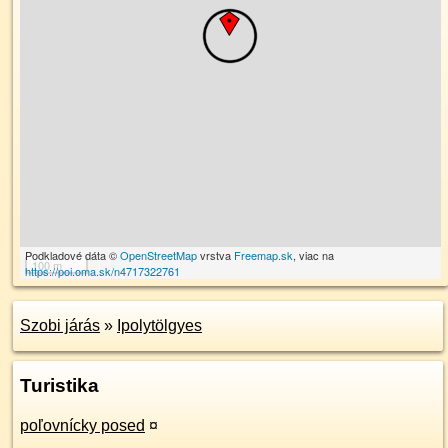
Podkladové dáta ©
OpenStreetMap
vrstva
Freemap.sk
, viac na
100 m
https://poi.oma.sk/n4717322761
Szobi járás
»
Ipolytölgyes
Turistika
poľovnícky posed
¤