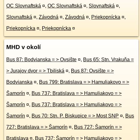
OC Slovnaftská
¤
,
OC Slovnaftská
¤
,
Slovnaftská
¤
,
Slovnaftská
¤
,
Závodná
¤
,
Závodná
¤
,
Priekopnícka
¤
,
Priekopnícka
¤
,
Priekopnícka
¤
MHD v okolí
Bus 87: Bodvianska = > Ovsište
¤
,
Bus 65: Stn. Vrakuňa =
> Jurajov dvor = > Tbiliská
¤
,
Bus 87: Ovsište = >
Bodvianska
¤
,
Bus 799: Bratislava = > Hamuliakovo = >
Šamorín
¤
,
Bus 737: Bratislava = > Hamuliakovo = >
Šamorín
¤
,
Bus 737: Bratislava = > Hamuliakovo = >
Šamorín
¤
,
Bus 70: Stn. P. Biskupice = > Most SNP
¤
,
Bus
727: Bratislava = > Šamorín
¤
,
Bus 727: Šamorín = >
Bratislava
¤
,
Bus 737: Šamorín = > Hamuliakovo = >