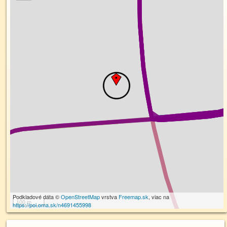
Podkladové dáta ©
OpenStreetMap
vrstva
Freemap.sk
, viac na
100 m
https://poi.oma.sk/n4691455998