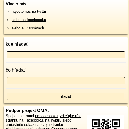
Viac o nás
nájdete nás na twittri
alebo na faceboooku
alebo aj v správach
kde hľadať
čo hľadať
Podpor projekt OMA:
Spojte sa s nami
na facebooku
,
zdieľajte túto
stránku na Facebooku
,
na Twittri
, alebo
umiestnite odkaz na svoju stránku.
Ale hlavne doplňte dáta do Openstreetmap,