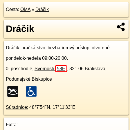
Cesta:
OMA
»
Dráčik
Dráčik
Dráčik
: hračkárstvo, bezbarierový prístup, otvorené:
pondelok-nedeľa 09:00-20:00,
0. poschodie
,
Svornosti
58E
,
821 06
Bratislava,
Podunajské Biskupice
Súradnice:
48°7'54"N
,
17°11'33"E
Extra: