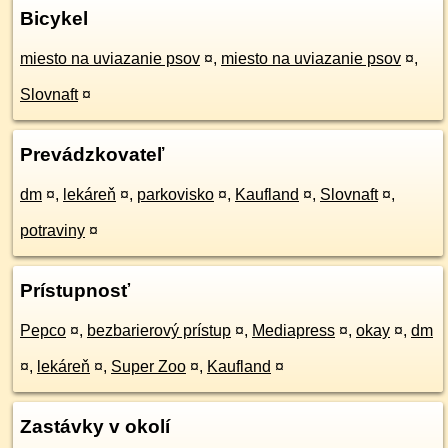
Bicykel
miesto na uviazanie psov
¤
,
miesto na uviazanie psov
¤
,
Slovnaft
¤
Prevádzkovateľ
dm
¤
,
lekáreň
¤
,
parkovisko
¤
,
Kaufland
¤
,
Slovnaft
¤
,
potraviny
¤
Prístupnosť
Pepco
¤
,
bezbarierový prístup
¤
,
Mediapress
¤
,
okay
¤
,
dm
¤
,
lekáreň
¤
,
Super Zoo
¤
,
Kaufland
¤
Zastávky v okolí