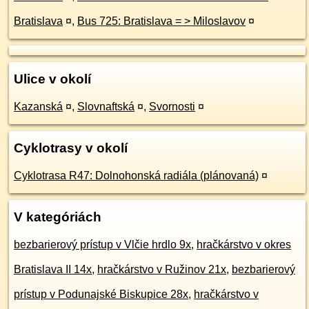
Bratislava
¤
,
Bus 725: Bratislava = > Miloslavov
¤
Ulice v okolí
Kazanská
¤
,
Slovnaftská
¤
,
Svornosti
¤
Cyklotrasy v okolí
Cyklotrasa R47: Dolnohonská radiála (plánovaná)
¤
V kategóriách
bezbarierový prístup v Vlčie hrdlo 9x
,
hračkárstvo v okres
Bratislava II 14x
,
hračkárstvo v Ružinov 21x
,
bezbarierový
prístup v Podunajské Biskupice 28x
,
hračkárstvo v