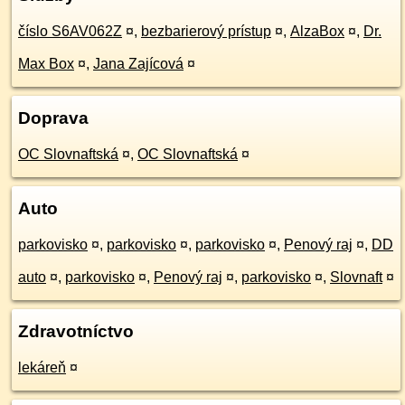
číslo S6AV062Z
¤
,
bezbarierový prístup
¤
,
AlzaBox
¤
,
Dr.
Max Box
¤
,
Jana Zajícová
¤
Doprava
OC Slovnaftská
¤
,
OC Slovnaftská
¤
Auto
parkovisko
¤
,
parkovisko
¤
,
parkovisko
¤
,
Penový raj
¤
,
DD
auto
¤
,
parkovisko
¤
,
Penový raj
¤
,
parkovisko
¤
,
Slovnaft
¤
Zdravotníctvo
lekáreň
¤