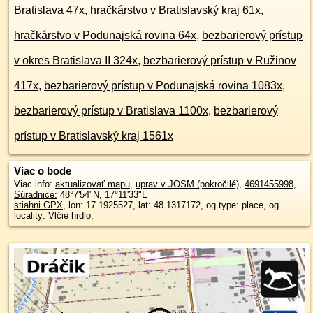
Bratislava 47x
,
hračkárstvo v Bratislavský kraj 61x
,
hračkárstvo v Podunajská rovina 64x
,
bezbarierový prístup
v okres Bratislava II 324x
,
bezbarierový prístup v Ružinov
417x
,
bezbarierový prístup v Podunajská rovina 1083x
,
bezbarierový prístup v Bratislava 1100x
,
bezbarierový
prístup v Bratislavský kraj 1561x
Viac o bode
Viac info:
aktualizovať mapu
,
uprav v JOSM (pokročilé)
,
4691455998
,
Súradnice:
48°7'54"N
,
17°11'33"E
stiahni GPX
, lon: 17.1925527, lat: 48.1317172, og type: place, og
locality: Vlčie hrdlo,