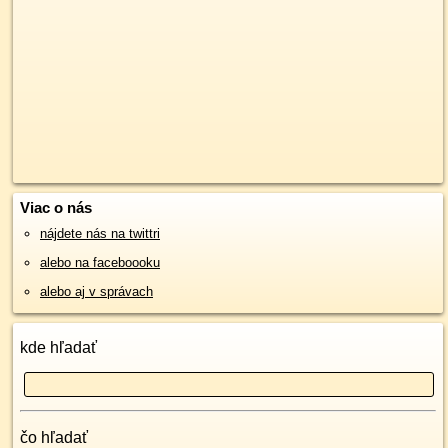
Viac o nás
nájdete nás na twittri
alebo na faceboooku
alebo aj v správach
kde hľadať
čo hľadať