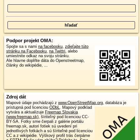
Podpor projekt OMA:
Spojte sa s nami
na facebooku
,
zdieľajte túto
stránku na Facebooku
,
na Twittri
, alebo
umiestnite odkaz na svoju stránku.
Ale hlavne doplňte dáta do Openstreetmap,
články do wikipédie, ...
Zdroj dát
Mapové údaje pochádzajú z
www.OpenStreetMap.org
, databáza je
prístupná pod licenciou
ODbL
.
Mapový podklad
vytvára a aktualizuje
Freemap Slovakia
(www.freemap.sk)
, šíriteľný pod licenciou CC-
BY-SA. Fotky sme čerpali z galérie portálu
freemap.sk, autori fotiek sú uvedení pri
jednotlivých fotkách a sú šíriteľné pod licenciou
CC a z wikipédie. Výškový profil trás čerpáme