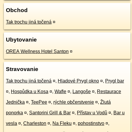
Obchod
Tak trochu jiná točená
¤
Ubytovanie
OREA Wellness Hotel Santon
¤
Stravovanie
Tak trochu jiná točená
¤
,
Hladové Prygl okno
¤
,
Prygl bar
¤
,
Hospůdka u Kosa
¤
,
Wafle
¤
,
Langoše
¤
,
Restaurace
Jednička
¤
,
TeePee
¤
,
rýchle občerstvenie
¤
,
Žlutá
ponorka
¤
,
Santorini Grill & Bar
¤
,
Přístav u Vodů
¤
,
Bar u
vesla
¤
,
Charleston
¤
,
Na Fleku
¤
,
pohostinstvo
¤
,