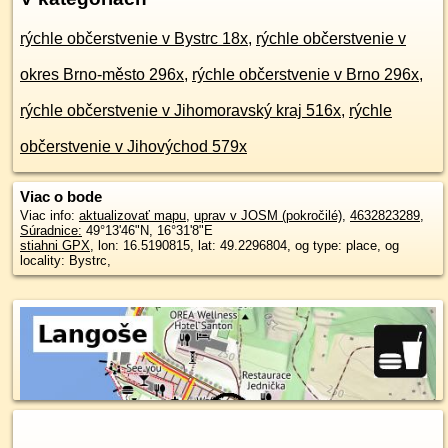
rýchle občerstvenie v Bystrc 18x
,
rýchle občerstvenie v
okres Brno-město 296x
,
rýchle občerstvenie v Brno 296x
,
rýchle občerstvenie v Jihomoravský kraj 516x
,
rýchle
občerstvenie v Jihovýchod 579x
Viac o bode
Viac info:
aktualizovať mapu
,
uprav v JOSM (pokročilé)
,
4632823289
,
Súradnice:
49°13'46"N
,
16°31'8"E
stiahni GPX
, lon: 16.5190815, lat: 49.2296804, og type: place, og
locality: Bystrc,