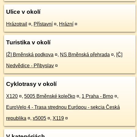
Ulice v okolí
Hrázotrail
¤
,
Přístavní
¤
,
Hrázní
¤
Turistika v okolí
[Ž] Brněnská podkova
¤
,
NS Brněnská přehrada
¤
,
[Č]
Nedvědice - Přibyslav
¤
Cyklotrasy v okolí
X120
¤
,
5005 Brněnské kolečko
¤
,
1 Praha - Brno
¤
,
EuroVelo 4 - Trasa strednou Európou - sekcia Česká
republika
¤
,
x5005
¤
,
X119
¤
V kategóriách