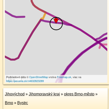
Podkladové dáta ©
OpenStreetMap
vrstva
Freemap.sk
, viac na
100 m
https://poi.oma.sk/n4632823289
Jihovýchod
»
Jihomoravský kraj
»
okres Brno-město
»
Brno
»
Bystrc