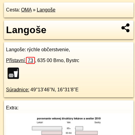
Cesta:
OMA
»
Langoše
Langoše
Langoše
: rýchle občerstvenie,
Přístavní
73
,
635 00
Brno, Bystrc
Súradnice:
49°13'46"N
,
16°31'8"E
Extra: