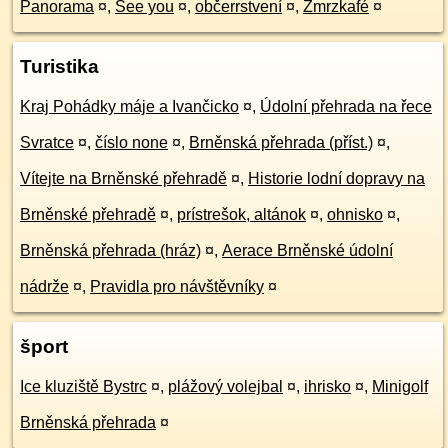
Panorama
¤
,
See you
¤
,
občerrstvení
¤
,
Zmrzkafé
¤
Turistika
Kraj Pohádky máje a Ivančicko
¤
,
Údolní přehrada na řece
Svratce
¤
,
číslo none
¤
,
Brněnská přehrada (příst.)
¤
,
Vítejte na Brněnské přehradě
¤
,
Historie lodní dopravy na
Brněnské přehradě
¤
,
prístrešok, altánok
¤
,
ohnisko
¤
,
Brněnská přehrada (hráz)
¤
,
Aerace Brněnské údolní
nádrže
¤
,
Pravidla pro návštěvníky
¤
šport
Ice kluziště Bystrc
¤
,
plážový volejbal
¤
,
ihrisko
¤
,
Minigolf
Brněnská přehrada
¤