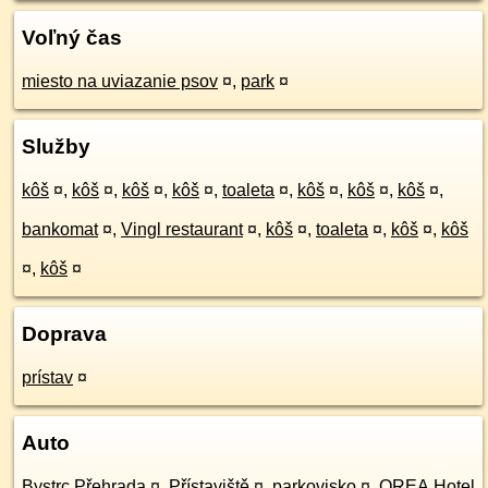
Voľný čas
miesto na uviazanie psov
¤
,
park
¤
Služby
kôš
¤
,
kôš
¤
,
kôš
¤
,
kôš
¤
,
toaleta
¤
,
kôš
¤
,
kôš
¤
,
kôš
¤
,
bankomat
¤
,
Vingl restaurant
¤
,
kôš
¤
,
toaleta
¤
,
kôš
¤
,
kôš
¤
,
kôš
¤
Doprava
prístav
¤
Auto
Bystrc Přehrada
¤
,
Přístaviště
¤
,
parkovisko
¤
,
OREA Hotel