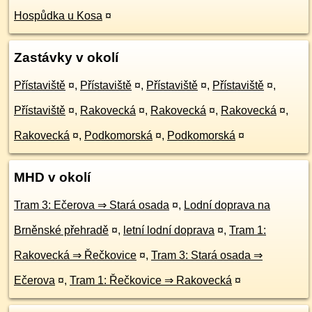
Hospůdka u Kosa
¤
Zastávky v okolí
Přístaviště
¤
,
Přístaviště
¤
,
Přístaviště
¤
,
Přístaviště
¤
,
Přístaviště
¤
,
Rakovecká
¤
,
Rakovecká
¤
,
Rakovecká
¤
,
Rakovecká
¤
,
Podkomorská
¤
,
Podkomorská
¤
MHD v okolí
Tram 3: Ečerova ⇒ Stará osada
¤
,
Lodní doprava na
Brněnské přehradě
¤
,
letní lodní doprava
¤
,
Tram 1:
Rakovecká ⇒ Řečkovice
¤
,
Tram 3: Stará osada ⇒
Ečerova
¤
,
Tram 1: Řečkovice ⇒ Rakovecká
¤