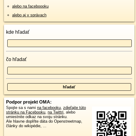
alebo na faceboooku
alebo aj v správach
kde hľadať
čo hľadať
Podpor projekt OMA:
Spojte sa s nami
na facebooku
,
zdieľajte túto
stránku na Facebooku
,
na Twittri
, alebo
umiestnite odkaz na svoju stránku.
Ale hlavne doplňte dáta do Openstreetmap,
články do wikipédie, ...