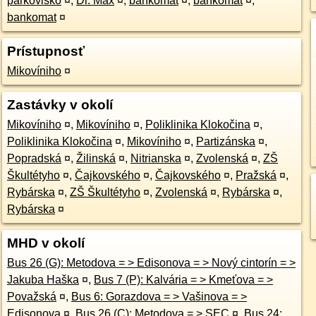
parkovisko
¤
,
Dr. Max
¤
,
bankomat
¤
,
bankomat
¤
,
bankomat
¤
Prístupnosť
Mikovíniho
¤
Zastávky v okolí
Mikovíniho
¤
,
Mikovíniho
¤
,
Poliklinika Klokočina
¤
,
Poliklinika Klokočina
¤
,
Mikovíniho
¤
,
Partizánska
¤
,
Popradská
¤
,
Žilinská
¤
,
Nitrianska
¤
,
Zvolenská
¤
,
ZŠ
Škultétyho
¤
,
Čajkovského
¤
,
Čajkovského
¤
,
Pražská
¤
,
Rybárska
¤
,
ZŠ Škultétyho
¤
,
Zvolenská
¤
,
Rybárska
¤
,
Rybárska
¤
MHD v okolí
Bus 26 (G): Metodova = > Edisonova = > Nový cintorín = >
Jakuba Haška
¤
,
Bus 7 (P): Kalvária = > Kmeťova = >
Považská
¤
,
Bus 6: Gorazdova = > Vašinova = >
Edisonova
¤
,
Bus 26 (C): Metodova = > SEC
¤
,
Bus 24: