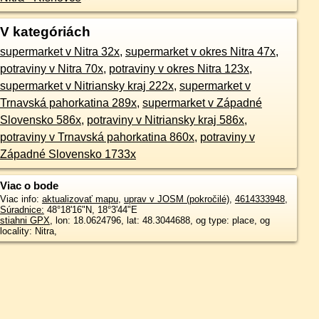
V kategóriách
supermarket v Nitra 32x
,
supermarket v okres Nitra 47x
,
potraviny v Nitra 70x
,
potraviny v okres Nitra 123x
,
supermarket v Nitriansky kraj 222x
,
supermarket v
Trnavská pahorkatina 289x
,
supermarket v Západné
Slovensko 586x
,
potraviny v Nitriansky kraj 586x
,
potraviny v Trnavská pahorkatina 860x
,
potraviny v
Západné Slovensko 1733x
Viac o bode
Viac info:
aktualizovať mapu
,
uprav v JOSM (pokročilé)
,
4614333948
,
Súradnice:
48°18'16"N
,
18°3'44"E
stiahni GPX
, lon: 18.0624796, lat: 48.3044688, og type: place, og
locality: Nitra,