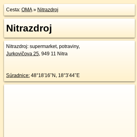
Cesta:
OMA
»
Nitrazdroj
Nitrazdroj
Nitrazdroj
: supermarket, potraviny,
Jurkovičova
25
,
949 11
Nitra
Súradnice:
48°18'16"N
,
18°3'44"E