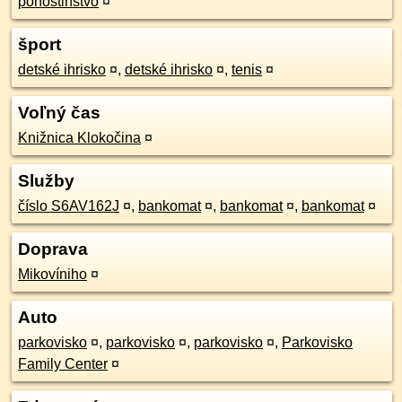
pohostinstvo
¤
šport
detské ihrisko
¤
,
detské ihrisko
¤
,
tenis
¤
Voľný čas
Knižnica Klokočina
¤
Služby
číslo S6AV162J
¤
,
bankomat
¤
,
bankomat
¤
,
bankomat
¤
Doprava
Mikovíniho
¤
Auto
parkovisko
¤
,
parkovisko
¤
,
parkovisko
¤
,
Parkovisko
Family Center
¤