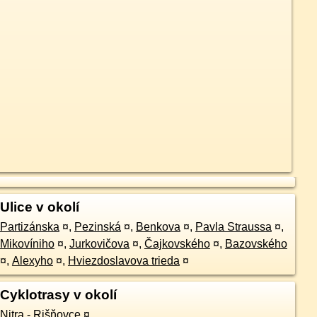
Ulice v okolí
Partizánska
¤
,
Pezinská
¤
,
Benkova
¤
,
Pavla Straussa
¤
,
Mikovíniho
¤
,
Jurkovičova
¤
,
Čajkovského
¤
,
Bazovského
¤
,
Alexyho
¤
,
Hviezdoslavova trieda
¤
Cyklotrasy v okolí
Nitra - Rišňovce
¤