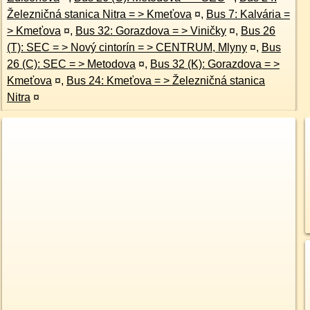
Železničná stanica Nitra = > Kmeťova
¤
,
Bus 7: Kalvária =
> Kmeťova
¤
,
Bus 32: Gorazdova = > Viničky
¤
,
Bus 26
(T): SEC = > Nový cintorín = > CENTRUM, Mlyny
¤
,
Bus
26 (C): SEC = > Metodova
¤
,
Bus 32 (K): Gorazdova = >
Kmeťova
¤
,
Bus 24: Kmeťova = > Železničná stanica
Nitra
¤