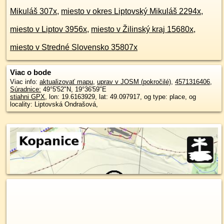
Mikuláš 307x
,
miesto v okres Liptovský Mikuláš 2294x
,
miesto v Liptov 3956x
,
miesto v Žilinský kraj 15680x
,
miesto v Stredné Slovensko 35807x
Viac o bode
Viac info:
aktualizovať mapu
,
uprav v JOSM (pokročilé)
,
4571316406
,
Súradnice:
49°5'52"N
,
19°36'59"E
stiahni GPX
, lon: 19.6163929, lat: 49.097917, og type: place, og
locality: Liptovská Ondrašová,