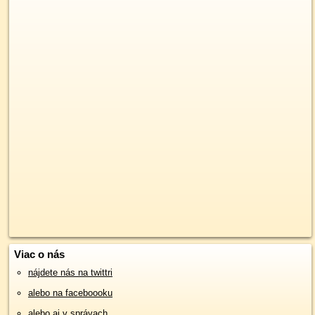
Viac o nás
nájdete nás na twittri
alebo na faceboooku
alebo aj v správach