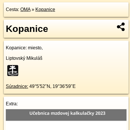
Cesta:
OMA
»
Kopanice
Kopanice
Kopanice
: miesto,
Liptovský Mikuláš
Súradnice:
49°5'52"N
,
19°36'59"E
Extra: