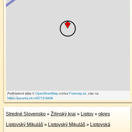
Podkladové dáta ©
OpenStreetMap
vrstva
Freemap.sk
, viac na
100 m
https://poi.oma.sk/n4571316406
Stredné Slovensko
»
Žilinský kraj
»
Liptov
»
okres
Liptovský Mikuláš
»
Liptovský Mikuláš
»
Liptovská