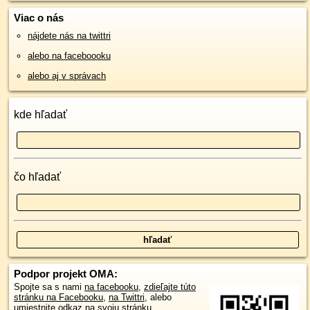
Viac o nás
nájdete nás na twittri
alebo na faceboooku
alebo aj v správach
kde hľadať
čo hľadať
Podpor projekt OMA:
Spojte sa s nami
na facebooku
,
zdieľajte túto
stránku na Facebooku
,
na Twittri
, alebo
umiestnite odkaz na svoju stránku.