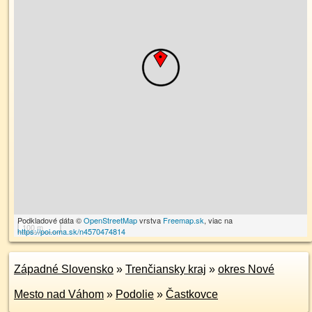
Podkladové dáta ©
OpenStreetMap
vrstva
Freemap.sk
, viac na
100 m
https://poi.oma.sk/n4570474814
Západné Slovensko
»
Trenčiansky kraj
»
okres Nové
Mesto nad Váhom
»
Podolie
»
Častkovce