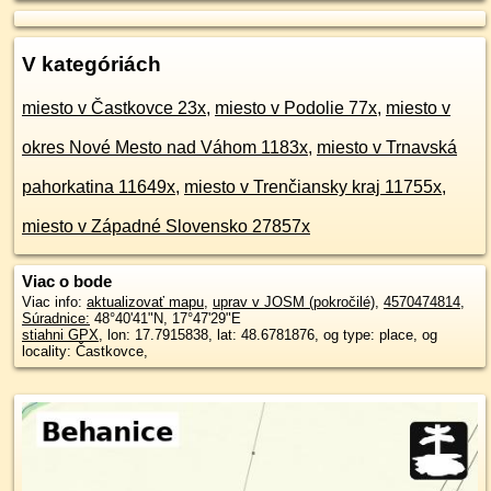
V kategóriách
miesto v Častkovce 23x
,
miesto v Podolie 77x
,
miesto v
okres Nové Mesto nad Váhom 1183x
,
miesto v Trnavská
pahorkatina 11649x
,
miesto v Trenčiansky kraj 11755x
,
miesto v Západné Slovensko 27857x
Viac o bode
Viac info:
aktualizovať mapu
,
uprav v JOSM (pokročilé)
,
4570474814
,
Súradnice:
48°40'41"N
,
17°47'29"E
stiahni GPX
, lon: 17.7915838, lat: 48.6781876, og type: place, og
locality: Častkovce,