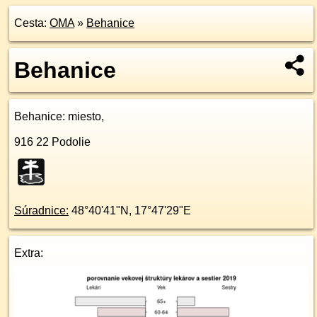
Cesta:
OMA
»
Behanice
Behanice
Behanice
: miesto,
916 22
Podolie
Súradnice:
48°40'41"N
,
17°47'29"E
Extra: